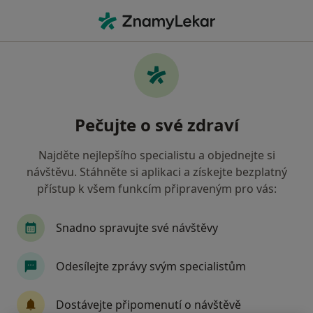
Hla
Co hledáte?
Hlavní Stránka
Nemoci
Glaukom
Glaukom - informace, specialisté,
Pečujte o své zdraví
otázky a odpovědi
Najděte nejlepšího specialistu a objednejte si
návštěvu. Stáhněte si aplikaci a získejte bezplatný
přístup k všem funkcím připraveným pro vás:
Informace
Snadno spravujte své návštěvy
Odesílejte zprávy svým specialistům
Dbejte o své zdraví
Zůstaňte doma a vyberte online konzultaci pro
Dostávejte připomenutí o návštěvě