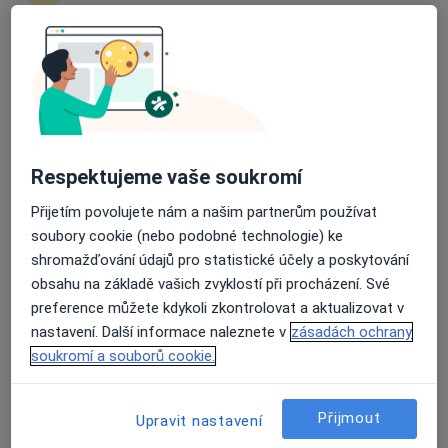
zahájení nebo pokračování léčby. Pokud to
potřebujete, můžete si také objednat návštěvu v
ordinaci.
Průměrné hodnocení na Apple a Play Store 4.5
Zobrazit profily specialistů
Jak to funguje?
Respektujeme vaše soukromí
Přijetím povolujete nám a našim partnerům používat
soubory cookie (nebo podobné technologie) ke
Odborníci
shromažďování údajů pro statistické účely a poskytování
obsahu na základě vašich zvyklostí při procházení. Své
preference můžete kdykoli zkontrolovat a aktualizovat v
Petr Trávníček
nastavení. Další informace naleznete v
zásadách ochrany
soukromí a souborů cookie.
Oční lékař
Hostivice
Přijmout
Upravit nastavení