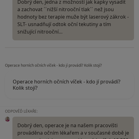
Dobrý den, jedna z možností jak kapky vysadit
a zachovat ´´nižší nitrooční tlak´´ než jsou
hodnoty bez terapie muže být laserový zákrok -
SLT- usnadňují odtok oční tekutiny a tím
snižující nitrooční…
Operace horních očních víček - kdo jí provádí? Kolik stojí?
Operace horních očních víček - kdo jí provádí?
Kolik stojí?
ODPOVĚĎ LÉKAŘE:
Dobrý den, operace je na našem pracovišti
prováděna očním lékařem a v současné době je