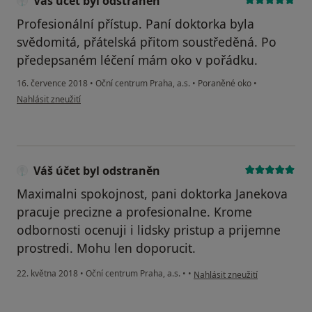
Váš účet byl odstraněn
Profesionální přístup. Paní doktorka byla
svědomitá, přátelská přitom soustředěná. Po
předepsaném léčení mám oko v pořádku.
16. července 2018
•
Oční centrum Praha, a.s.
•
Poraněné oko
•
podle názoru uživatele Váš účet byl odstraněn
Nahlásit zneužití
Váš účet byl odstraněn
Maximalni spokojnost, pani doktorka Janekova
pracuje precizne a profesionalne. Krome
odbornosti ocenuji i lidsky pristup a prijemne
prostredi. Mohu len doporucit.
podle názoru uživatele Váš úče
22. května 2018
•
Oční centrum Praha, a.s.
•
•
Nahlásit zneužití