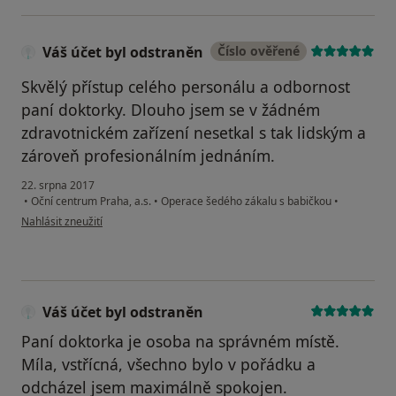
Váš účet byl odstraněn
Číslo ověřené
Skvělý přístup celého personálu a odbornost
paní doktorky. Dlouho jsem se v žádném
zdravotnickém zařízení nesetkal s tak lidským a
zároveň profesionálním jednáním.
22. srpna 2017
•
Oční centrum Praha, a.s.
•
Operace šedého zákalu s babičkou
•
podle názoru uživatele Váš účet byl odstraněn
Nahlásit zneužití
Váš účet byl odstraněn
Paní doktorka je osoba na správném místě.
Míla, vstřícná, všechno bylo v pořádku a
odcházel jsem maximálně spokojen.