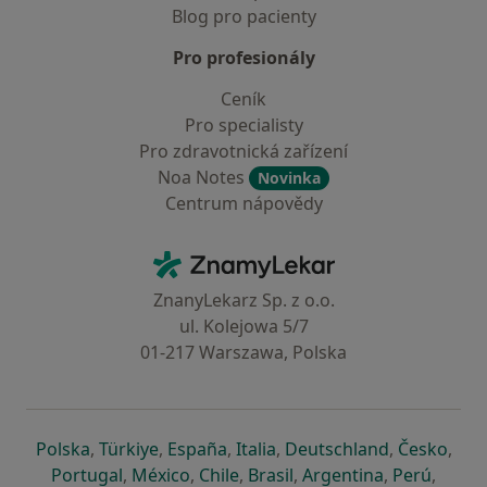
Blog pro pacienty
Pro profesionály
Ceník
Pro specialisty
Pro zdravotnická zařízení
Noa Notes
Novinka
Centrum nápovědy
Kontakt
ZnamyLekar - Hlavní stránka
ZnanyLekarz Sp. z o.o.
ul. Kolejowa 5/7
01-217 Warszawa, Polska
se otevře v nové záložce
se otevře v nové záložce
se otevře v nové záložce
se otevře v nové záložce
se otevře v 
se o
Polska
,
Türkiye
,
España
,
Italia
,
Deutschland
,
Česko
,
se otevře v nové záložce
se otevře v nové záložce
se otevře v nové záložce
se otevře v nové záložc
se otevře v 
se ote
Portugal
,
México
,
Chile
,
Brasil
,
Argentina
,
Perú
,