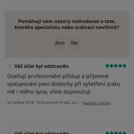
Pomáhají vám názory rozhodovat o tom,
kterého specialistu nebo ordinaci navštívit?
Ano
Ne
Váš účet byl odstraněn
Oceňuji profesionální přístup a příjemné
vystupování paní doktorky při vyšetření zraku
mě i měho syna, vřele doporučuji.
podle názoru uživatele Váš úče
22. května 2018
•
Oční centrum Praha, a.s.
•
•
Nahlásit zneužití
Váš účet byl odstraněn