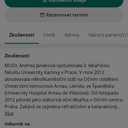
Kontaktní údaje
Rezervovat termín
Zkušenosti
Ceník
Adresy
Názory pacientů (
Zkušenosti
MUDr. Andrea Janeková vystudovala 3. lékařskou
fakultu Univerzity Karlovy v Praze. V roce 2012
absolvovala několikaměsíční stáž na Očním oddělení
Univerzitní nemocnice Arnau, Llerida, ve Španělsku
(University Hospital Arnau de Vilanova). Od listopadu
2012 působí jako odborná oční lékařka v Očním centru
Praha. Zabývá se zejména refrakčními a kataraktovými
O mně
vyšetřeními. Pravidelně se účastní odborných
Více
oftalmologických kongresů a specializovaných kurzů
Odborník na:
pro oftalmology.