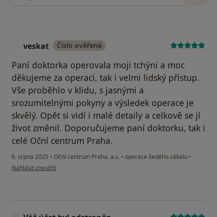
veskat
Číslo ověřené
V
Paní doktorka operovala moji tchýni a moc
děkujeme za operaci, tak i velmi lidský přístup.
Vše proběhlo v klidu, s jasnými a
srozumitelnými pokyny a výsledek operace je
skvělý. Opět si vidí i malé detaily a celkově se jí
život změnil. Doporučujeme paní doktorku, tak i
celé Oční centrum Praha.
6. srpna 2025
•
Oční centrum Praha, a.s.
•
operace šedého zákalu
•
podle názoru uživatele veskat
Nahlásit zneužití