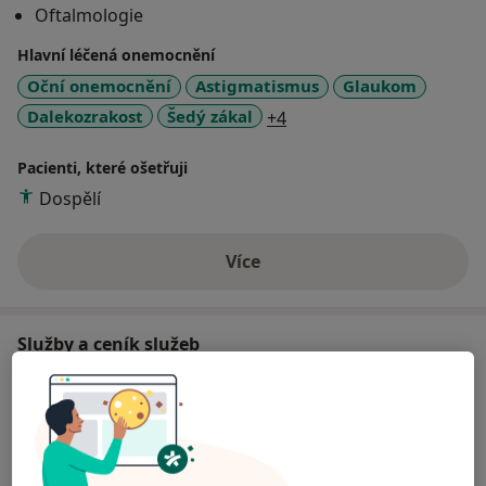
Oftalmologie
Hlavní léčená onemocnění
Oční onemocnění
Astigmatismus
Glaukom
a11y_sr_more_diseases
Dalekozrakost
Šedý zákal
+4
Pacienti, které ošetřuji
Dospělí
Více
o zkušenostech
Služby a ceník služeb
Operace šedého zákalu
Detaily