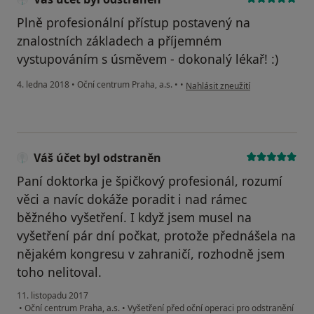
Plně profesionální přístup postavený na
znalostních základech a příjemném
vystupováním s úsměvem - dokonalý lékař! :)
podle názoru uživatele Váš účet 
4. ledna 2018
•
Oční centrum Praha, a.s.
•
•
Nahlásit zneužití
Váš účet byl odstraněn
Paní doktorka je špičkový profesionál, rozumí
věci a navíc dokáže poradit i nad rámec
běžného vyšetření. I když jsem musel na
vyšetření pár dní počkat, protože přednášela na
nějakém kongresu v zahraničí, rozhodně jsem
toho nelitoval.
11. listopadu 2017
•
Oční centrum Praha, a.s.
•
Vyšetření před oční operaci pro odstranění