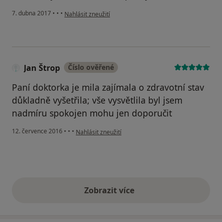
podle názoru uživatele Váš účet byl odstraněn
7. dubna 2017
•
•
•
Nahlásit zneužití
Jan Štrop
Číslo ověřené
Paní doktorka je mila zajímala o zdravotní stav
důkladně vyšetřila; vše vysvětlila byl jsem
nadmíru spokojen mohu jen doporučit
podle názoru uživatele Jan Štrop
12. července 2016
•
•
•
Nahlásit zneužití
Zobrazit více
výše uvedené názory