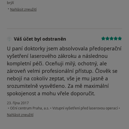
brýlí
podle názoru uživatele Váš účet byl odstraněn
•
Nahlásit zneužití
Váš účet byl odstraněn
U paní doktorky jsem absolvovala předoperační
vyšetření laserového zákroku a následnou
kompletní péči. Oceňuji milý, ochotný, ale
zároveň velmi profesionální přístup. Člověk se
nebojí na cokoliv zeptat, vše je mu jasně a
srozumitelně vysvětleno. Za mě maximální
spokojenost a mohu vřele doporučit.
23. října 2017
•
Oční centrum Praha, a.s.
•
Vstupní vyšetření před laserovou operací
•
podle názoru uživatele Váš účet byl odstraněn
Nahlásit zneužití