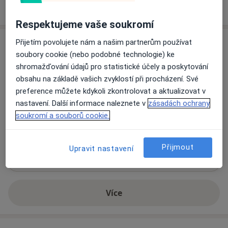
Jak fungují ceny?
Respektujeme vaše soukromí
Adresa
Přijetím povolujete nám a našim partnerům používat
soubory cookie (nebo podobné technologie) ke
shromažďování údajů pro statistické účely a poskytování
Oční centrum Praha, a.s.
obsahu na základě vašich zvyklostí při procházení. Své
Pod Dráhou 1637/6,
Praha 7
,
Praha
170 00
preference můžete kdykoli zkontrolovat a aktualizovat v
nastavení. Další informace naleznete v
zásadách ochrany
Přiblížit mapu
soukromí a souborů cookie.
se otevře v nové záložce
Dostupnost
Na této adrese online kalendář není aktivní
Přijmout
Upravit nastavení
Co mám v takové situaci udělat?
Více
o adrese