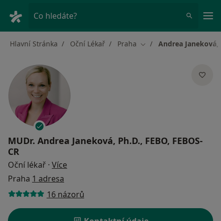
Hla
Co hledáte?
Hlavní Stránka
Oční Lékař
Praha
Andrea Janeková, 
Změna města
MUDr.
Andrea Janeková, Ph.D., FEBO, FEBOS-
CR
o specializacích
Oční lékař
·
Více
Praha
1 adresa
16 názorů