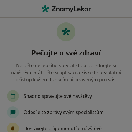
Hla
Zánět Spojivek • Praha, hl město Praha
Filtry
• 1
Mapa
Zánět spojivek Praha
Pečujte o své zdraví
Jak řadíme výsledky vyhledávání?
Najděte nejlepšího specialistu a objednejte si
návštěvu. Stáhněte si aplikaci a získejte bezplatný
Jakého specialistu hledáte?
přístup k všem funkcím připraveným pro vás:
Oční lékař
Chirurg
Dermatolog
Inter
Snadno spravujte své návštěvy
Odesílejte zprávy svým specialistům
Dostávejte připomenutí o návštěvě