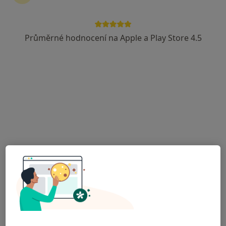
Průměrné hodnocení na Apple a Play Store 4.5
MUDr. Kateřina Donátová
·
Více
Oční lékař
3 názory
Na Hlavní 14/41, Praha
•
Mapa
Oční ordinace Lenti-ka
Tento specialista nenabízí online rezervaci termínu na této adrese.
Rezervovat termín