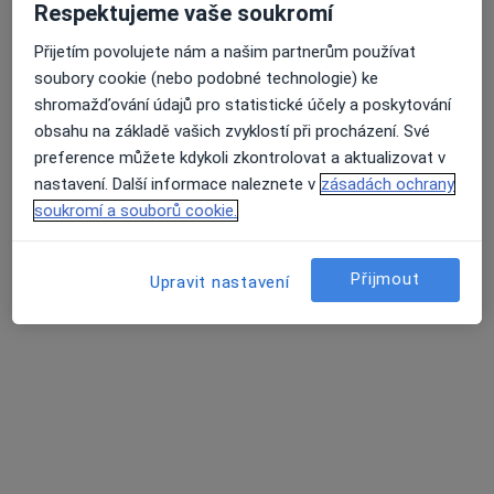
Respektujeme vaše soukromí
MUDr. Kateřina Manethová
Přijetím povolujete nám a našim partnerům používat
·
Více
Oční lékař
soubory cookie (nebo podobné technologie) ke
2 názory
shromažďování údajů pro statistické účely a poskytování
obsahu na základě vašich zvyklostí při procházení. Své
Adresa 1
Adresa 2
preference můžete kdykoli zkontrolovat a aktualizovat v
nastavení. Další informace naleznete v
zásadách ochrany
soukromí a souborů cookie.
Přemyšlenská 133/68, Praha
•
Mapa
RETINKA s.r.o.
Oční vyšetření
od 1 000 kč
Přijmout
Upravit nastavení
Tento specialista nenabízí online rezervaci termínu na této adrese.
Rezervovat termín