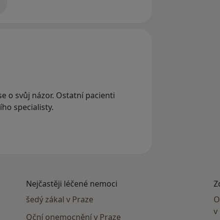
adrese
se o svůj názor. Ostatní pacienti
ho specialisty.
Nejčastěji léčené nemoci
Z
šedý zákal v Praze
O
v
Oční onemocnění v Praze