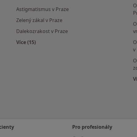
O
Astigmatismus v Praze
P
Zelený zákal v Praze
O
Dalekozrakost v Praze
v
Více (15)
O
Více v kategorii: Nejčastěji léčené nemoci
v
O
z
V
cienty
Pro profesionály