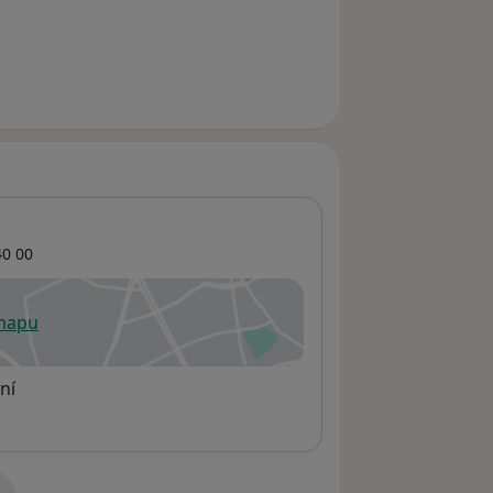
0 00
 mapu
 otevře v nové záložce
ní