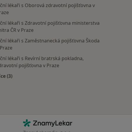
ční lékaři s Oborová zdravotní pojišťovna v
raze
ční lékaři s Zdravotní pojišťovna ministerstva
nitra ČR v Praze
ční lékaři s Zaměstnanecká pojišťovna Škoda
 Praze
ční lékaři s Revírní bratrská pokladna,
dravotní pojišťovna v Praze
íce (3)
Více v kategorii: Zdravotní pojišťovny
Kontakt
ZnamyLekar - Hlavní stránka