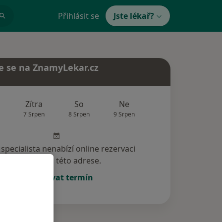
Přihlásit se
Jste lékař?
e se na ZnamyLekar.cz
Zítra
So
Ne
Po
Út
7 Srpen
8 Srpen
9 Srpen
10 Srpen
11 Srp
specialista nenabízí online rezervaci
termínu na této adrese.
Rezervovat termín