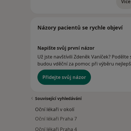
Více
o 
Názory pacientů se rychle objeví
Napište svůj první názor
Už jste navštívili Zdeněk Vaníček? Podělte 
budou vděční za pomoc při výběru nejlepší
Přidejte svůj názor
Související vyhledávání
Oční lékaři v okolí
Oční lékaři Praha 7
Oční lékaři Praha 4