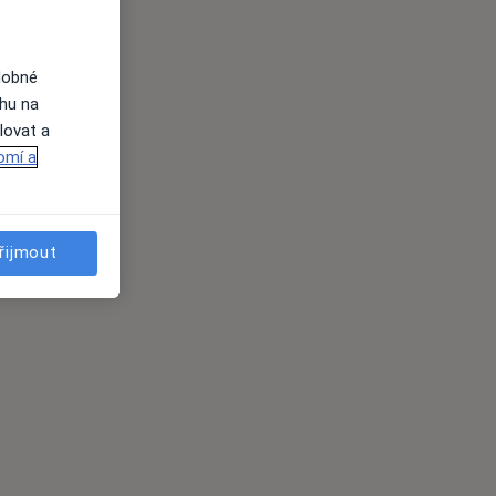
dobné
ahu na
lovat a
omí a
řijmout