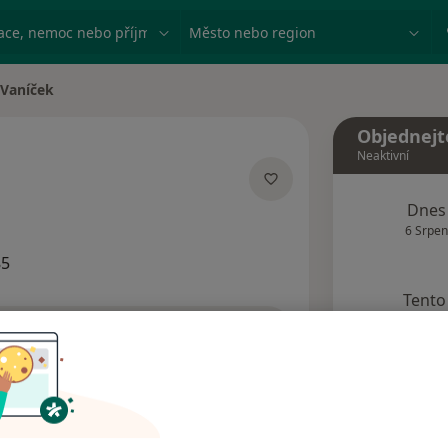
ace, nemoc nebo příjmení
Město nebo region
Vaníček
a
Objednejt
Neaktivní
lizacích
Dnes
6 Srpen
85
Tento 
Rezervovat termín
Adresy
Názory pacientů