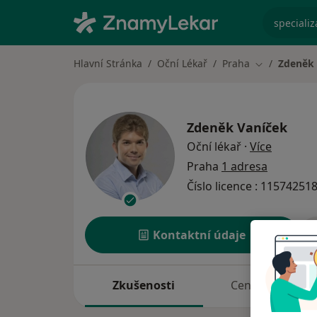
specializ
Hlavní Stránka
Oční Lékař
Praha
Zdeněk 
Změna měst
Zdeněk Vaníček
o specia
Oční lékař
·
Více
Praha
1 adresa
Číslo licence : 11574251
Kontaktní údaje
Zkušenosti
Ceník