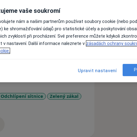
ujeme vaše soukromí
s téměř patnáctiletou praxí v oboru.
ovolujete nám a našim partnerům používat soubory cookie (nebo po
ční a kataraktové chirurgie, na jejíž
e) ke shromažďování údajů pro statistické účely a poskytování obs
účastním vzdělávacích oftalmologických
ich zvyklostí při procházení. Své preference můžete kdykoli zkontro
t v nastavení. Další informace naleznete v
zásadách ochrany soukr
 fotbalu. Hraji soutěž v Pražském
okie.
 členem České fotbalové reprezentace
P
Upravit nastavení
Odchlípení sítnice
Zelený zákal
zkušenostech