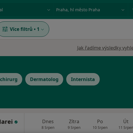
ace, nemoc nebo příjmení
Město nebo region
Více filtrů
•
1
Jak řadíme výsledky vyhl
 chirurg
Dermatolog
Internista
Marei
Dnes
Zítra
Po
Út
8 Srpen
9 Srpen
10 Srpen
11 Srpe