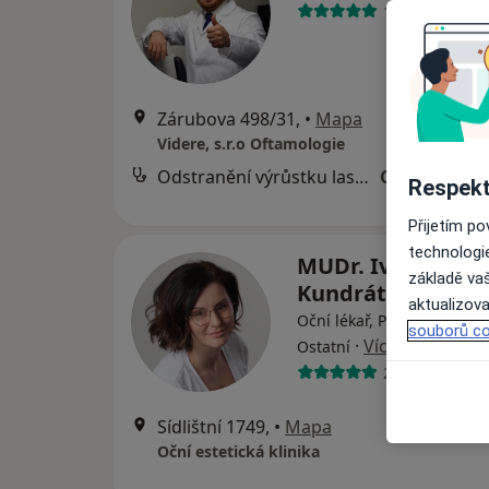
14 názorů
Zárubova 498/31,
•
Mapa
Videre, s.r.o Oftamologie
Odstranění výrůstku laserem/excize
Cena nebyla
Respekt
Přijetím p
technologi
MUDr. Ivana
základě vaš
Kundrátová
aktualizova
Oční lékař, Plastický chiru
souborů co
·
Více
Ostatní
2 názory
Sídlištní 1749,
•
Mapa
Oční estetická klinika