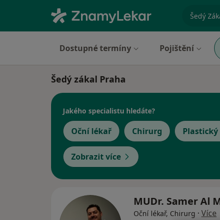
specializ
Dostupné termíny
Pojištění
Šedý zákal Praha
Jakého specialistu hledáte?
Oční lékař
Chirurg
Plastický
Zobrazit více
MUDr. Samer Al 
·
Více
Oční lékař, Chirurg