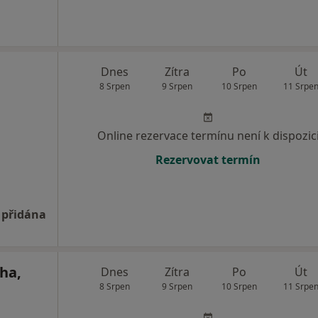
Dnes
Zítra
Po
Út
8 Srpen
9 Srpen
10 Srpen
11 Srpe
Online rezervace termínu není k dispozic
Rezervovat termín
 přidána
ha,
Dnes
Zítra
Po
Út
8 Srpen
9 Srpen
10 Srpen
11 Srpe