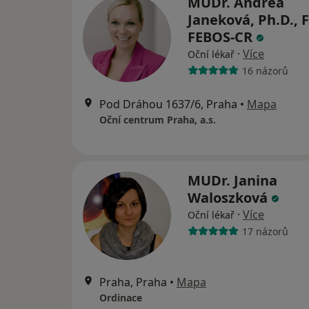
MUDr. Andrea
Janeková, Ph.D., 
FEBOS-CR
·
Více
Oční lékař
16 názorů
Pod Dráhou 1637/6, Praha
•
Mapa
Oční centrum Praha, a.s.
MUDr. Janina
Waloszková
·
Více
Oční lékař
17 názorů
Praha, Praha
•
Mapa
Ordinace