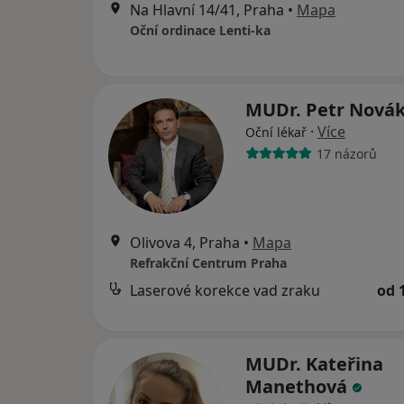
Na Hlavní 14/41, Praha
•
Mapa
Oční ordinace Lenti-ka
MUDr. Petr Nová
·
Více
Oční lékař
17 názorů
Olivova 4, Praha
•
Mapa
Refrakční Centrum Praha
Laserové korekce vad zraku
od 
MUDr. Kateřina
Manethová