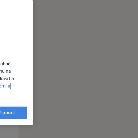
i
dobné
ahu na
St
Čt
Pá
lovat a
n
12 Srpen
13 Srpen
14 Srpen
omí a
i
řijmout