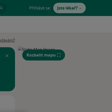
Přihlásit se
Jste lékař?
edávání?
Rozbalit mapu
St
Čt
Pá
n
12 Srpen
13 Srpen
14 Srpen