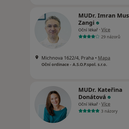
MUDr. Imran Mu
Zangi
·
Více
Oční lékař
29 názorů
Michnova 1622/4, Praha
•
Mapa
Oční ordinace - A.S.O.P.spol. s.r.o.
MUDr. Kateřina
Donátová
·
Více
Oční lékař
3 názory