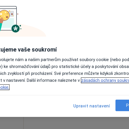
Online rezervace termínu není k dispozic
Rezervovat termín
 přidána
ujeme vaše soukromí
ovolujete nám a našim partnerům používat soubory cookie (nebo po
e) ke shromažďování údajů pro statistické účely a poskytování obs
Dnes
Zítra
Po
Út
ich zvyklostí při procházení. Své preference můžete kdykoli zkontro
8 Srpen
9 Srpen
10 Srpen
11 Srpe
t v nastavení. Další informace naleznete v
zásadách ochrany soukr
rg,
okie.
Online rezervace termínu není k dispozic
Rezervovat termín
P
Upravit nastavení