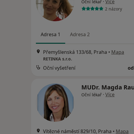
·
Více
Oční lékař
2 názory
Adresa 1
Adresa 2
Přemyšlenská 133/68, Praha
•
Mapa
RETINKA s.r.o.
Oční vyšetření
od
MUDr. Magda Ra
·
Více
Oční lékař
Vítězné náměstí 829/10, Praha
•
Mapa