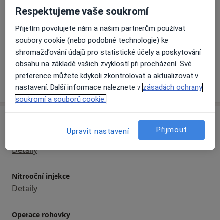
Oftalmologie
Respektujeme vaše soukromí
péči, provádí laserové zákroky a malé chirurgické
Hlavní léčená onemocnění
výkony.
Přijetím povolujete nám a našim partnerům používat
Oční onemocnění
Šedý zákal
Dalekozrakost
soubory cookie (nebo podobné technologie) ke
a11y_sr_more_
Zelený zákal
Syndrom suchého oka
+2
shromažďování údajů pro statistické účely a poskytování
obsahu na základě vašich zvyklostí při procházení. Své
preference můžete kdykoli zkontrolovat a aktualizovat v
Více
o zkušenostech
nastavení. Další informace naleznete v
zásadách ochrany
soukromí a souborů cookie.
Služby a ceník služeb
Přijmout
Upravit nastavení
Laserová léčba šedého zákalu
Detaily
Nitrooční injekce
Detaily
Operace rohovky