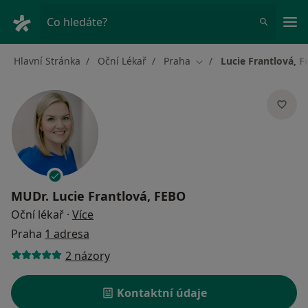
Hla
Co hledáte?
Hlavní Stránka
Oční Lékař
Praha
Lucie Frantlová, F
Změna města
MUDr.
Lucie Frantlová, FEBO
o specializacích
Oční lékař
·
Více
Praha
1 adresa
2 názory
Kontaktní údaje