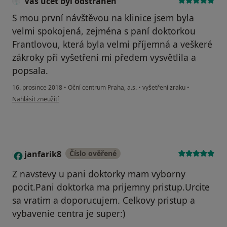
Váš účet byl odstraněn
S mou první návštěvou na klinice jsem byla
velmi spokojená, zejména s paní doktorkou
Frantlovou, která byla velmi příjemná a veškeré
zákroky při vyšetření mi předem vysvětlila a
popsala.
16. prosince 2018
•
Oční centrum Praha, a.s.
•
vyšetření zraku
•
podle názoru uživatele Váš účet byl odstraněn
Nahlásit zneužití
janfarik8
Číslo ověřené
J
Z navstevy u pani doktorky mam vyborny
pocit.Pani doktorka ma prijemny pristup.Urcite
sa vratim a doporucujem. Celkovy pristup a
vybavenie centra je super:)