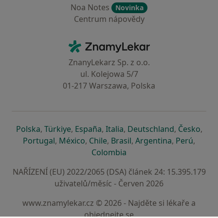
Noa Notes
Novinka
Centrum nápovědy
Kontakt
ZnamyLekar - Hlavní stránka
ZnanyLekarz Sp. z o.o.
ul. Kolejowa 5/7
01-217 Warszawa, Polska
se otevře v nové záložce
se otevře v nové záložce
se otevře v nové záložce
se otevře v nové záložce
se otevře v 
se o
Polska
,
Türkiye
,
España
,
Italia
,
Deutschland
,
Česko
,
se otevře v nové záložce
se otevře v nové záložce
se otevře v nové záložce
se otevře v nové záložc
se otevře v 
se ote
Portugal
,
México
,
Chile
,
Brasil
,
Argentina
,
Perú
,
se otevře v nové záložce
Colombia
NAŘÍZENÍ (EU) 2022/2065 (DSA) článek 24: 15.395.179
uživatelů/měsíc - Červen 2026
www.znamylekar.cz © 2026 - Najděte si lékaře a
objednejte se