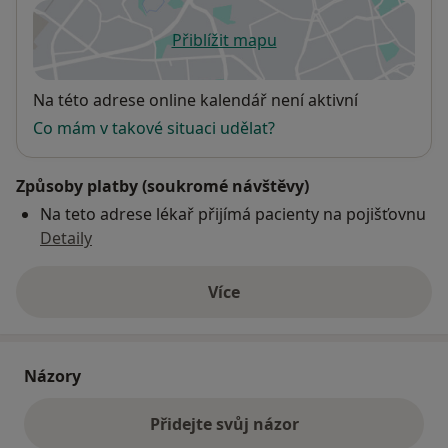
Přiblížit mapu
se otevře v nové záložce
Dostupnost
Na této adrese online kalendář není aktivní
Co mám v takové situaci udělat?
Způsoby platby (soukromé návštěvy)
Na teto adrese lékař přijímá pacienty na pojišťovnu
Detaily
Více
o adrese
Názory
Přidejte svůj názor