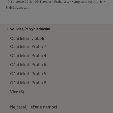
19. července 2018
•
Oční centrum Praha, a.s.
•
Komplexne vysetrenie.
•
podle názoru uživatele janfarik8
Nahlásit zneužití
Související vyhledávání
Oční lékaři v okolí
Oční lékaři Praha 7
Oční lékaři Praha 4
Oční lékaři Praha 6
Oční lékaři Praha 5
Oční lékaři Praha 8
Více (6)
Více v kategorii: Oční lékaři v okolí
Nejčastěji léčené nemoci