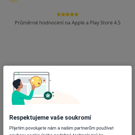
Průměrné hodnocení na Apple a Play Store 4.5
Oční centrum Praha, a.s.
Oční lékař
23 názorů
Pod Dráhou 1637/6, Praha
•
Mapa
Oční centrum Praha, a.s.
Operace sítnice
Více
Tato klinika nemá specialisty s dostupnými termíny v online kalendáři
Zobrazit profil
Respektujeme vaše soukromí
Přijetím povolujete nám a našim partnerům používat