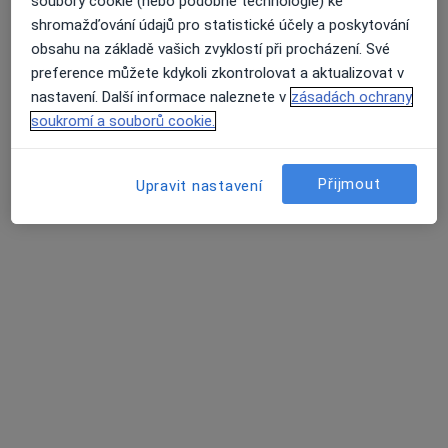
soubory cookie (nebo podobné technologie) ke
shromažďování údajů pro statistické účely a poskytování
obsahu na základě vašich zvyklostí při procházení. Své
preference můžete kdykoli zkontrolovat a aktualizovat v
MUDr. Lucie Frantlová, FEBO
nastavení. Další informace naleznete v
zásadách ochrany
soukromí a souborů cookie.
·
Více
Oční lékař
2 názory
Přijmout
Pod Dráhou 1637/6, Praha
•
Mapa
Upravit nastavení
Oční centrum Praha, a.s.
Operace sítnice
Cena nebyla přidána
Tento specialista nenabízí online rezervaci termínu na této adrese.
Rezervovat termín