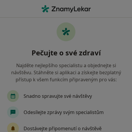
Hla
Operace Sítnice • Praha, hl město Praha
Filtry
• 1
Mapa
Operace sítnice Praha
Pečujte o své zdraví
Jak řadíme výsledky vyhledávání?
Najděte nejlepšího specialistu a objednejte si
návštěvu. Stáhněte si aplikaci a získejte bezplatný
Jakého specialistu hledáte?
přístup k všem funkcím připraveným pro vás:
Oční lékař
Chirurg
Dermatolog
Inter
Snadno spravujte své návštěvy
Odesílejte zprávy svým specialistům
Dostávejte připomenutí o návštěvě