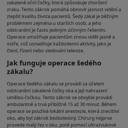
zakalené oční čočky, která způsobuje zhoršení
zraku. Tento zákrok pomáhá obnovit jasnost vidění a
zlepšit kvalitu života pacientů. Šedý zákal je běžným
problémem zejména u starších osob, a jeho
odstranění je často jediným účinným řešením.
Operace umožňuje pacientům znovu vidět jasně a
ostře, což usnadňuje každodenní aktivity, jako je
čtení, řízení nebo sledování televize.
Jak funguje operace šedého
zákalu?
Operace šedého zákalu se provádí za účelem
odstranění zakalené čočky oka a její nahrazení
umělou čočkou. Tento zákrok se obvykle provádí
ambulantně a trvá přibližně 15 až 30 minut. Během
operace se používá lokální anestezie, která znecitliví
oko, aby byl zákrok bezbolestný. Chirurg nejprve
provede malý řez v oku, poté pomocí ultrazvukové