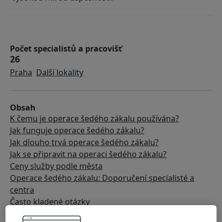
Počet specialistů a pracovišť
26
Praha
Další lokality
Obsah
K čemu je operace šedého zákalu používána?
Jak funguje operace šedého zákalu?
Jak dlouho trvá operace šedého zákalu?
Jak se připravit na operaci šedého zákalu?
Ceny služby podle města
Operace šedého zákalu: Doporučení specialisté a
centra
Často kladené otázky