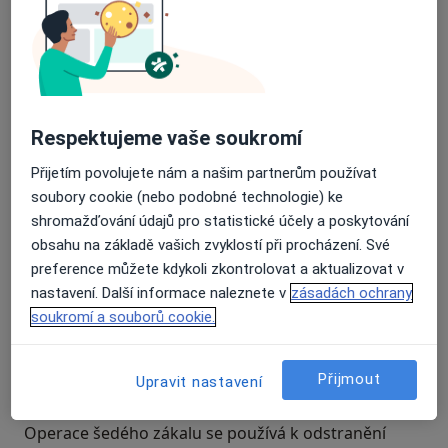
Respektujeme vaše soukromí
Přijetím povolujete nám a našim partnerům používat
soubory cookie (nebo podobné technologie) ke
shromažďování údajů pro statistické účely a poskytování
obsahu na základě vašich zvyklostí při procházení. Své
preference můžete kdykoli zkontrolovat a aktualizovat v
nastavení. Další informace naleznete v
zásadách ochrany
soukromí a souborů cookie.
K čemu je operace šedého zákalu
Přijmout
Upravit nastavení
používána?
Operace šedého zákalu se používá k odstranění