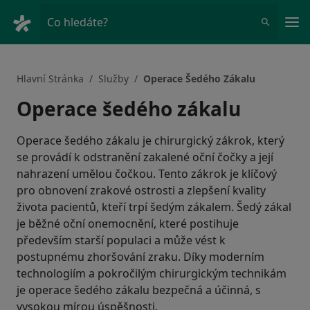
Hla
Co hledáte?
Hlavní Stránka
Služby
Operace Šedého Zákalu
Operace šedého zákalu
Operace šedého zákalu je chirurgický zákrok, který
se provádí k odstranění zakalené oční čočky a její
nahrazení umělou čočkou. Tento zákrok je klíčový
pro obnovení zrakové ostrosti a zlepšení kvality
života pacientů, kteří trpí šedým zákalem. Šedý zákal
je běžné oční onemocnění, které postihuje
především starší populaci a může vést k
postupnému zhoršování zraku. Díky moderním
technologiím a pokročilým chirurgickým technikám
je operace šedého zákalu bezpečná a účinná, s
vysokou mírou úspěšnosti.