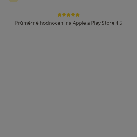
Průměrné hodnocení na Apple a Play Store 4.5
MUDr. Gabriela Konvičková
·
Více
Plastický chirurg
44 názorů
Jeseniova 2797/30, Praha
•
Mapa
Formé clinic ( plastická a estetická chirurgie )
Operace očních víček
Cena nebyla přidána
Tento specialista nenabízí online rezervaci termínu na této adrese.
Rezervovat termín