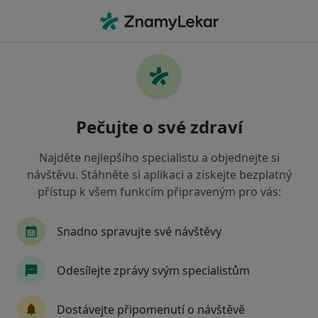
Hla
Operace Očních Víček • Praha, hl město Praha
Filtry
• 1
Mapa
Operace očních víček Praha
Pečujte o své zdraví
Jak řadíme výsledky vyhledávání?
Najděte nejlepšího specialistu a objednejte si
návštěvu. Stáhněte si aplikaci a získejte bezplatný
Jakého specialistu hledáte?
přístup k všem funkcím připraveným pro vás:
Plastický chirurg
Chirurg
Dermatolog
Snadno spravujte své návštěvy
Odesílejte zprávy svým specialistům
Dostávejte připomenutí o návštěvě