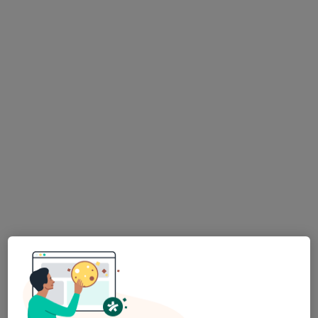
MUDr. Petr Sirotek
·
Více
Plastický chirurg
18 názorů
Unhošťská 2533, Kladno
•
Mapa
Estetická a plastická chirurgie
Operace očních víček
Cena nebyla přidána
Tento specialista nenabízí online rezervaci termínu na této adrese.
Rezervovat termín