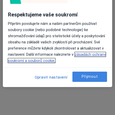
Respektujeme vaše soukromí
MUDr. Zdeněk Pros
Plastický chirurg
Přijetím povolujete nám a našim partnerům používat
48 názorů
soubory cookie (nebo podobné technologie) ke
shromažďování údajů pro statistické účely a poskytování
Kartouzská 10, Praha
•
Mapa
obsahu na základě vašich zvyklostí při procházení. Své
Perfect Clinic
preference můžete kdykoli zkontrolovat a aktualizovat v
Operace očních víček
Cena nebyla přidána
nastavení. Další informace naleznete v
zásadách ochrany
Tento specialista nenabízí online rezervaci termínu na této adrese.
soukromí a souborů cookie.
Rezervovat termín
Přijmout
Upravit nastavení