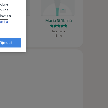
dobné
ahu na
lovat a
Dana Ácsová
Maria Stříbrná
omí a
Diabetolog
Internista
Červené Janovice
Brno
řijmout