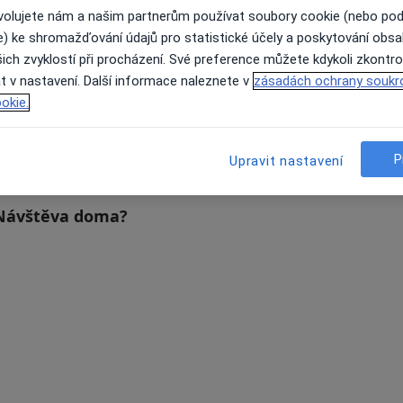
ovolujete nám a našim partnerům používat soubory cookie (nebo po
e) ke shromažďování údajů pro statistické účely a poskytování obs
ich zvyklostí při procházení. Své preference můžete kdykoli zkontro
á
Eva Kotulánová
Miloslava Komrsková
t v nastavení. Další informace naleznete v
zásadách ochrany soukr
okie.
Internista
Diabetolog
Braňany
Broumy
P
Upravit nastavení
u Návštěva doma?