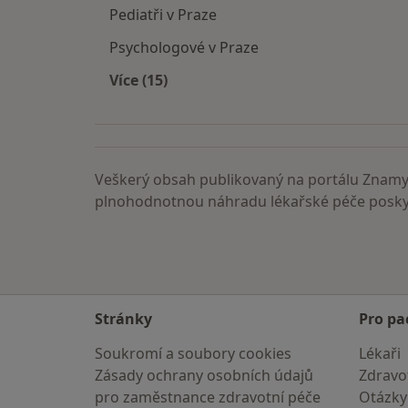
Pediatři v Praze
Psychologové v Praze
Více (15)
Více v kategorii: Nejčastěji vyhledáva
Veškerý obsah publikovaný na portálu ZnamyL
plnohodnotnou náhradu lékařské péče poskyt
Stránky
Pro pa
Soukromí a soubory cookies
Lékaři
Zásady ochrany osobních údajů
Zdravot
pro zaměstnance zdravotní péče
Otázky