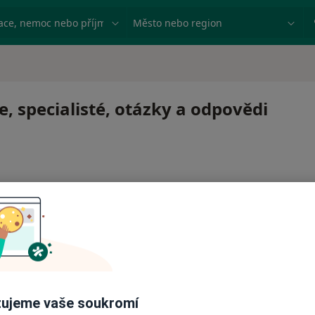
ace, nemoc nebo příjmení
Město nebo region
 specialisté, otázky a odpovědi
ujeme vaše soukromí