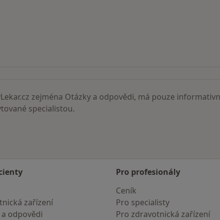
ní lékaři
ekar.cz zejména Otázky a odpovědi, má pouze informativní
ované specialistou.
cienty
Pro profesionály
Ceník
nická zařízení
Pro specialisty
 a odpovědi
Pro zdravotnická zařízení