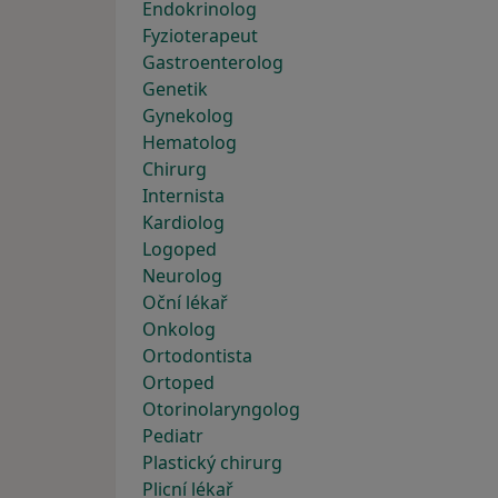
Endokrinolog
Fyzioterapeut
Gastroenterolog
Genetik
Gynekolog
Hematolog
Chirurg
Internista
Kardiolog
Logoped
Neurolog
Oční lékař
Onkolog
Ortodontista
Ortoped
Otorinolaryngolog
Pediatr
Plastický chirurg
Plicní lékař