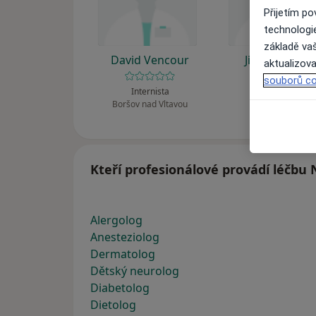
Přijetím p
technologi
základě vaš
David Vencour
Jitka Pokorn
aktualizova
souborů co
Internista
Internista
Boršov nad Vltavou
Braňany
Kteří profesionálové provádí léčb
Alergolog
Anesteziolog
Dermatolog
Dětský neurolog
Diabetolog
Dietolog