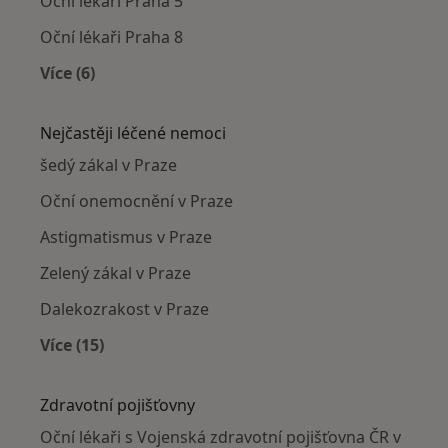
Oční lékaři Praha 5
Oční lékaři Praha 8
Více (6)
Více v kategorii: Oční lékaři v okolí
Nejčastěji léčené nemoci
šedý zákal v Praze
Oční onemocnění v Praze
Astigmatismus v Praze
Zelený zákal v Praze
Dalekozrakost v Praze
Více (15)
Více v kategorii: Nejčastěji léčené nemoci
Zdravotní pojišťovny
Oční lékaři s Vojenská zdravotní pojišťovna ČR v