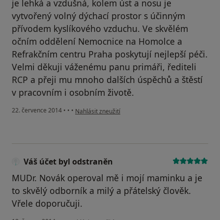
je lehká a vzdušná, kolem úst a nosu je
vytvořený volný dýchací prostor s účinným
přívodem kyslíkového vzduchu. Ve skvělém
očním oddělení Nemocnice na Homolce a
Refrakčním centru Praha poskytují nejlepší péči.
Velmi děkuji váženému panu primáři, řediteli
RCP a přeji mu mnoho dalších úspěchů a štěstí
v pracovním i osobním životě.
podle názoru uživatele Váš účet byl odstraněn
22. července 2014
•
•
•
Nahlásit zneužití
Váš účet byl odstraněn
MUDr. Novák operoval mě i mojí maminku a je
to skvělý odborník a milý a přátelský člověk.
Vřele doporučuji.
podle názoru uživatele Váš účet byl odstraněn