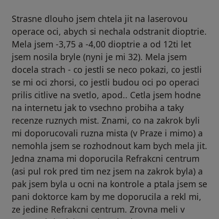
Strasne dlouho jsem chtela jit na laserovou
operace oci, abych si nechala odstranit dioptrie.
Mela jsem -3,75 a -4,00 dioptrie a od 12ti let
jsem nosila bryle (nyni je mi 32). Mela jsem
docela strach - co jestli se neco pokazi, co jestli
se mi oci zhorsi, co jestli budou oci po operaci
prilis citlive na svetlo, apod.. Cetla jsem hodne
na internetu jak to vsechno probiha a taky
recenze ruznych mist. Znami, co na zakrok byli
mi doporucovali ruzna mista (v Praze i mimo) a
nemohla jsem se rozhodnout kam bych mela jit.
Jedna znama mi doporucila Refrakcni centrum
(asi pul rok pred tim nez jsem na zakrok byla) a
pak jsem byla u ocni na kontrole a ptala jsem se
pani doktorce kam by me doporucila a rekl mi,
ze jedine Refrakcni centrum. Zrovna meli v