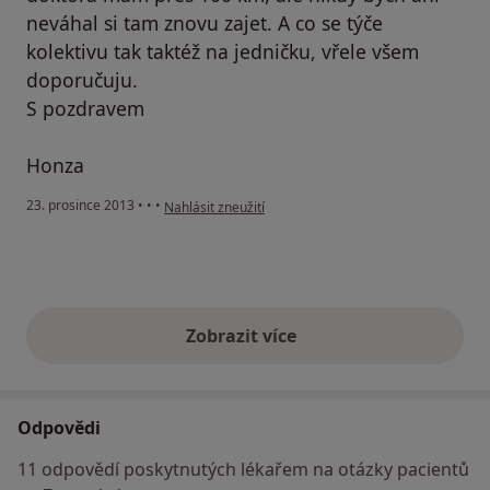
neváhal si tam znovu zajet. A co se týče
kolektivu tak taktéž na jedničku, vřele všem
doporučuju.
S pozdravem
Honza
podle názoru uživatele Váš účet byl odstraněn
23. prosince 2013
•
•
•
Nahlásit zneužití
Zobrazit více
výše uvedené názory
Odpovědi
11 odpovědí poskytnutých lékařem na otázky pacientů