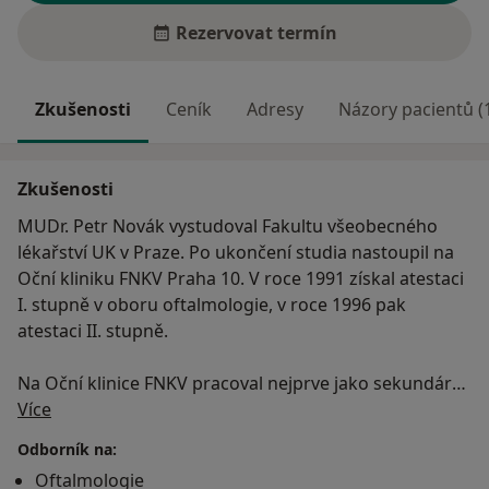
Rezervovat termín
Zkušenosti
Ceník
Adresy
Názory pacientů (
Zkušenosti
MUDr. Petr Novák vystudoval Fakultu všeobecného
lékařství UK v Praze. Po ukončení studia nastoupil na
Oční kliniku FNKV Praha 10. V roce 1991 získal atestaci
I. stupně v oboru oftalmologie, v roce 1996 pak
atestaci II. stupně.
Na Oční klinice FNKV pracoval nejprve jako sekundární
O mně
lékař, později pracoval ve funkci vedoucího lůžkového
Více
oddělení, vedoucího operačního sálu, vedoucího
Odborník na:
tamního refrakčního centra a od roku 1996 jako
Oftalmologie
primář kliniky. Je spoluzakladatelem Refrakční