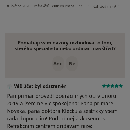
podle názoru uživatele
8. května 2020
•
Refrakční Centrum Praha
•
PRELEX
•
Nahlásit zneužití
Pomáhají vám názory rozhodovat o tom,
kterého specialistu nebo ordinaci navštívit?
Ano
Ne
Váš účet byl odstraněn
Pan primar provedl operaci mych oci v unoru
2019 a jsem nejvic spokojena! Pana primare
Novaka, pana doktora Klecku a sestricky vsem
rada doporucim! Podrobnejsi zkusenot s
Refrakcnim centrem pridavam nize: