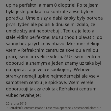
uplne perfektni a mam 0 dioptrie! Po te jsem
byla jeste par krat na kontrole a vse bylo v
poradku. Umele slzy a dalsi kapky byly potreba
prvni tyden ale po asi 6 dnu se mi zdalo, ze
umele slzy ani nepotrebuji. Ted uz je leto a
stale vidim perfektne! Muzu chodit plavat ci do
sauny bez jakychkoliv obavu. Moc moc dekuji
vsem v Refrakcnim centru za skvelou a milou
praci, jsem jim velice vdecna! Uz jsem centrum
doporucila znamym a jeden znamy uz take byl
na operaci a je velice spokojeny. Webove
stranky nemaji uplne nejmodernejsi ale vse v
samotnem centru je spickove. Vsem verele
doporucuji jak zakrok tak Refrakcni centrum,
vubec nevahejte!
20. srpna 2019
•
Refrakční Centrum Praha
•
Laserova operace k odstraneni dioptrii
•