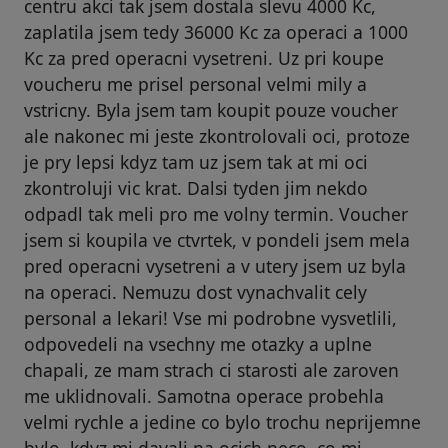
centru akci tak jsem dostala slevu 4000 Kc,
zaplatila jsem tedy 36000 Kc za operaci a 1000
Kc za pred operacni vysetreni. Uz pri koupe
voucheru me prisel personal velmi mily a
vstricny. Byla jsem tam koupit pouze voucher
ale nakonec mi jeste zkontrolovali oci, protoze
je pry lepsi kdyz tam uz jsem tak at mi oci
zkontroluji vic krat. Dalsi tyden jim nekdo
odpadl tak meli pro me volny termin. Voucher
jsem si koupila ve ctvrtek, v pondeli jsem mela
pred operacni vysetreni a v utery jsem uz byla
na operaci. Nemuzu dost vynachvalit cely
personal a lekari! Vse mi podrobne vysvetlili,
odpovedeli na vsechny me otazky a uplne
chapali, ze mam strach ci starosti ale zaroven
me uklidnovali. Samotna operace probehla
velmi rychle a jedine co bylo trochu neprijemne
bylo, kdyz mi davali na ocich neco, co mi