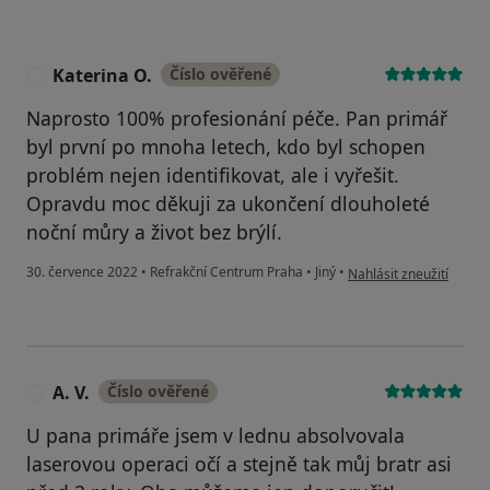
Katerina O.
Číslo ověřené
K
Naprosto 100% profesionání péče. Pan primář
byl první po mnoha letech, kdo byl schopen
problém nejen identifikovat, ale i vyřešit.
Opravdu moc děkuji za ukončení dlouholeté
noční můry a život bez brýlí.
podle názoru uživatele 
30. července 2022
•
Refrakční Centrum Praha
•
Jiný
•
Nahlásit zneužití
A. V.
Číslo ověřené
A
U pana primáře jsem v lednu absolvovala
laserovou operaci očí a stejně tak můj bratr asi