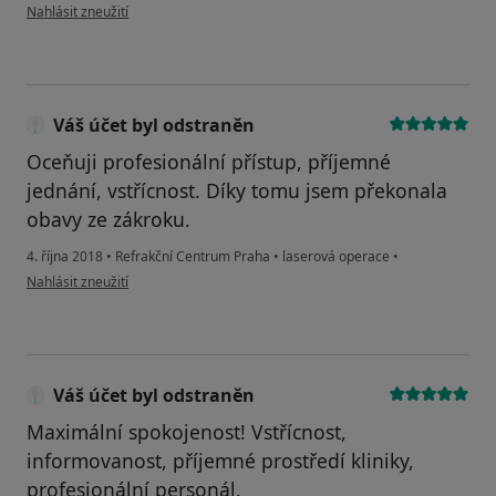
podle názoru uživatele Váš účet byl odstraněn
Nahlásit zneužití
Váš účet byl odstraněn
Oceňuji profesionální přístup, příjemné
jednání, vstřícnost. Díky tomu jsem překonala
obavy ze zákroku.
4. října 2018
•
Refrakční Centrum Praha
•
laserová operace
•
podle názoru uživatele Váš účet byl odstraněn
Nahlásit zneužití
Váš účet byl odstraněn
Maximální spokojenost! Vstřícnost,
informovanost, příjemné prostředí kliniky,
profesionální personál.