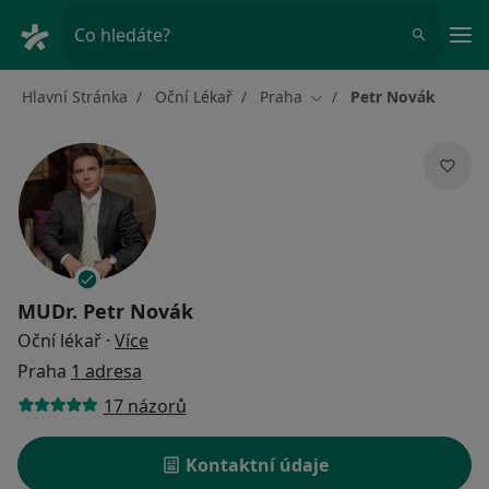
Hla
Co hledáte?
Hlavní Stránka
Oční Lékař
Praha
Petr Novák
Změna města
MUDr.
Petr Novák
o specializacích
Oční lékař
·
Více
Praha
1 adresa
17 názorů
Kontaktní údaje