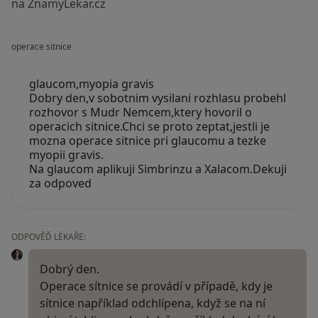
na ZnamyLekar.cz
operace sitnice
glaucom,myopia gravis
Dobry den,v sobotnim vysilani rozhlasu probehl
rozhovor s Mudr Nemcem,ktery hovoril o
operacich sitnice.Chci se proto zeptat,jestli je
mozna operace sitnice pri glaucomu a tezke
myopii gravis.
Na glaucom aplikuji Simbrinzu a Xalacom.Dekuji
za odpoved
ODPOVĚĎ LÉKAŘE:
Dobrý den.
Operace sítnice se provádí v případě, kdy je
sítnice například odchlípena, když se na ní