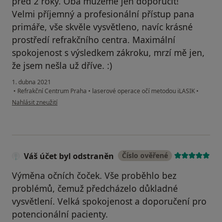
před 2 roky. Oba můžeme jen doporučit!
Velmi příjemný a profesionální přístup pana
primáře, vše skvěle vysvětleno, navíc krásné
prostředí refrakčního centra. Maximální
spokojenost s výsledkem zákroku, mrzí mě jen,
že jsem nešla už dříve. :)
1. dubna 2021
•
Refrakční Centrum Praha
•
laserové operace očí metodou iLASIK
•
podle názoru uživatele A. V.
Nahlásit zneužití
Váš účet byl odstraněn
Číslo ověřené
Výměna očních čoček. Vše proběhlo bez
problémů, čemuž předcházelo důkladné
vysvětlení. Velká spokojenost a doporučení pro
potencionální pacienty.