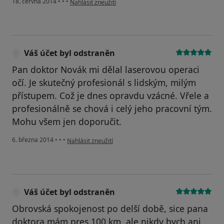
18. června 2014
•
•
•
Nahlásit zneužití
Váš účet byl odstraněn
Pan doktor Novák mi dělal laserovou operaci
očí. Je skutečný profesionál s lidským, milým
přístupem. Což je dnes opravdu vzácné. Vřele a
profesionálně se chová i celý jeho pracovní tým.
Mohu všem jen doporučit.
podle názoru uživatele Váš účet byl odstraněn
6. března 2014
•
•
•
Nahlásit zneužití
Váš účet byl odstraněn
Obrovská spokojenost po delší době, sice pana
doktora mám pres 100 km, ale nikdy bych ani