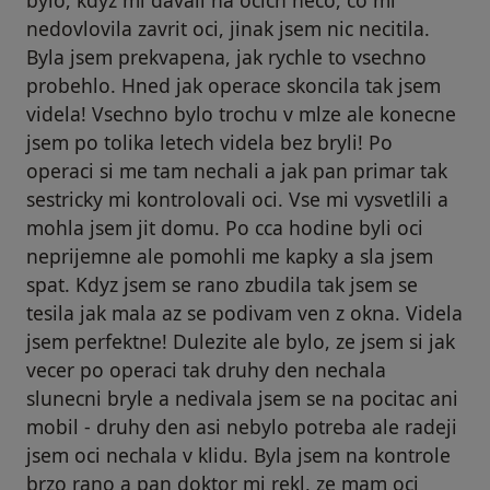
nedovlovila zavrit oci, jinak jsem nic necitila.
Byla jsem prekvapena, jak rychle to vsechno
probehlo. Hned jak operace skoncila tak jsem
videla! Vsechno bylo trochu v mlze ale konecne
jsem po tolika letech videla bez bryli! Po
operaci si me tam nechali a jak pan primar tak
sestricky mi kontrolovali oci. Vse mi vysvetlili a
mohla jsem jit domu. Po cca hodine byli oci
neprijemne ale pomohli me kapky a sla jsem
spat. Kdyz jsem se rano zbudila tak jsem se
tesila jak mala az se podivam ven z okna. Videla
jsem perfektne! Dulezite ale bylo, ze jsem si jak
vecer po operaci tak druhy den nechala
slunecni bryle a nedivala jsem se na pocitac ani
mobil - druhy den asi nebylo potreba ale radeji
jsem oci nechala v klidu. Byla jsem na kontrole
brzo rano a pan doktor mi rekl, ze mam oci