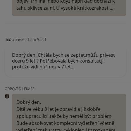
objeví trhlina, nebo když například dochází k
tahu sklivce za ní. U vysoké krátkozrakosti…
můžu privest dceru 9 let ?
Dobrý den. Chtěla bych se zeptat,můžu privest
dceru 9 let ? Potřebovala bych konsultacji,
protože vidí húř, nez v 7 let...
ODPOVĚĎ LÉKAŘE:
Dobrý den.
Dítě ve věku 9 let je zpravidla již dobře
spolupracující, takže by neměl být problém.
Bude absolvovat komplexní vyšetření včetně
vyšetření zraku v tzv. cykloplegii (v rozkapání…