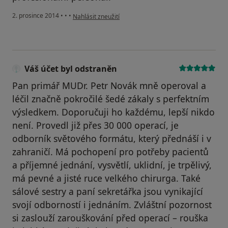
podle názoru uživatele Váš účet byl odstraněn
2. prosince 2014
•
•
•
Nahlásit zneužití
Váš účet byl odstraněn
Pan primář MUDr. Petr Novák mně operoval a
léčil značně pokročilé šedé zákaly s perfektním
výsledkem. Doporučuji ho každému, lepší nikdo
není. Provedl již přes 30 000 operací, je
odborník světového formátu, který přednáší i v
zahraničí. Má pochopení pro potřeby pacientů
a příjemné jednání, vysvětlí, uklidní, je trpělivý,
má pevné a jisté ruce velkého chirurga. Také
sálové sestry a paní sekretářka jsou vynikající
svojí odborností i jednáním. Zvláštní pozornost
si zaslouží zarouškování před operací – rouška