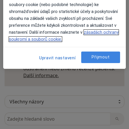
soubory cookie (nebo podobné technologie) ke
Přidejte svůj názor
shromažďování údajů pro statistické účely a poskytování
obsahu na základě vašich zvyklostí při procházení. Své
preference můžete kdykoli zkontrolovat a aktualizovat v
nastavení. Další informace naleznete v
zásadách ochrany
17 názorů
soukromí a souborů cookie.
Recenze pacientů jsou pro nás důležité.
Přijmout
Upravit nastavení
Specialisté nemají možnost zaplatit za
odstranění nebo změnu recenze pacienta.
Další informace o názorech
Další informace.
Hledejte v názorech