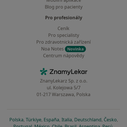
Mobilní aplikace
Blog pro pacienty
Pro profesionály
Ceník
Pro specialisty
Pro zdravotnická zařízení
Noa Notes
Novinka
Centrum nápovědy
Kontakt
ZnamyLekar - Hlavní stránka
ZnanyLekarz Sp. z o.o.
ul. Kolejowa 5/7
01-217 Warszawa, Polska
se otevře v nové záložce
se otevře v nové záložce
se otevře v nové záložce
se otevře v nové záložce
se otevře v 
se o
Polska
,
Türkiye
,
España
,
Italia
,
Deutschland
,
Česko
,
se otevře v nové záložce
se otevře v nové záložce
se otevře v nové záložce
se otevře v nové záložc
se otevře v 
se ote
Portugal
,
México
,
Chile
,
Brasil
,
Argentina
,
Perú
,