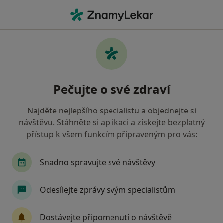
Hla
Co hledáte?
Hlavní Stránka
Nemoci
Respirační Alergie
Respirační alergie - informace,
Pečujte o své zdraví
specialisté, otázky a odpovědi
Najděte nejlepšího specialistu a objednejte si
návštěvu. Stáhněte si aplikaci a získejte bezplatný
přístup k všem funkcím připraveným pro vás:
Informace
Snadno spravujte své návštěvy
Odesílejte zprávy svým specialistům
Dbejte o své zdraví
Zůstaňte doma a vyberte online konzultaci pro
Dostávejte připomenutí o návštěvě