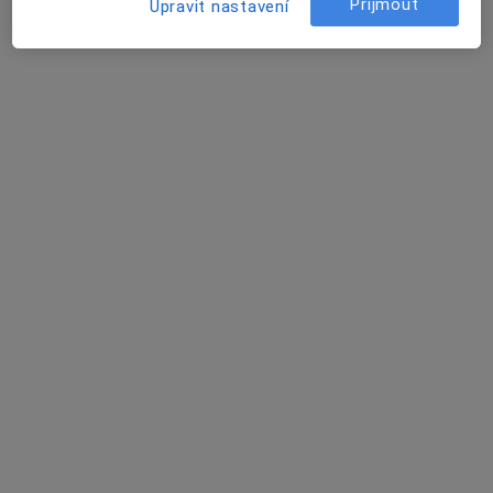
Pavlína Kopecká
Přijmout
Upravit nastavení
Plicní lékař
Praha
Martina Bábová
Praktický lékař
Praha
Karolina Soukalová
Praktický lékař
Praha
Andrea Lorenzová
Plicní lékař, Pneumolog