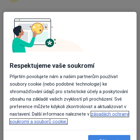
zahájení nebo pokračování léčby. Pokud to
potřebujete, můžete si také objednat návštěvu v
ordinaci.
Průměrné hodnocení na Apple a Play Store 4.5
Zobrazit profily specialistů
Jak to funguje?
Respektujeme vaše soukromí
Odborníci
Přijetím povolujete nám a našim partnerům používat
soubory cookie (nebo podobné technologie) ke
shromažďování údajů pro statistické účely a poskytování
obsahu na základě vašich zvyklostí při procházení. Své
Marie Hospodková
preference můžete kdykoli zkontrolovat a aktualizovat v
nastavení. Další informace naleznete v
zásadách ochrany
Alergolog
Benešov
soukromí a souborů cookie.