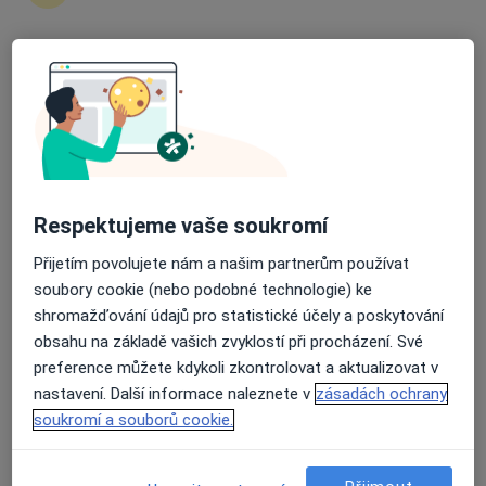
Zůstaňte doma a vyberte online konzultaci pro
zahájení nebo pokračování léčby. Pokud to
potřebujete, můžete si také objednat návštěvu v
Průměrné hodnocení na Apple a Play Store 4.5
ordinaci.
Zobrazit profily specialistů
Jak to funguje?
Respektujeme vaše soukromí
Přijetím povolujete nám a našim partnerům používat
soubory cookie (nebo podobné technologie) ke
Odborníci
shromažďování údajů pro statistické účely a poskytování
obsahu na základě vašich zvyklostí při procházení. Své
preference můžete kdykoli zkontrolovat a aktualizovat v
Eva Tilšarová
nastavení. Další informace naleznete v
zásadách ochrany
soukromí a souborů cookie.
Alergolog, Imunolog, Internista
Prostějov