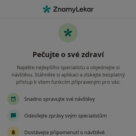
Hla
Co hledáte?
Hlavní Stránka
Nemoci
Alergická Onemocnění Oka
Alergická onemocnění oka -
Pečujte o své zdraví
informace, specialisté, otázky a
odpovědi
Najděte nejlepšího specialistu a objednejte si
návštěvu. Stáhněte si aplikaci a získejte bezplatný
přístup k všem funkcím připraveným pro vás:
Snadno spravujte své návštěvy
Informace
Odesílejte zprávy svým specialistům
Dbejte o své zdraví
Dostávejte připomenutí o návštěvě