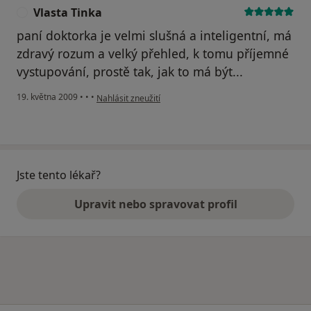
Vlasta Tinka
V
paní doktorka je velmi slušná a inteligentní, má
zdravý rozum a velký přehled, k tomu příjemné
vystupování, prostě tak, jak to má být...
podle názoru uživatele Vlasta Tinka
19. května 2009
•
•
•
Nahlásit zneužití
Jste tento lékař?
Upravit nebo spravovat profil