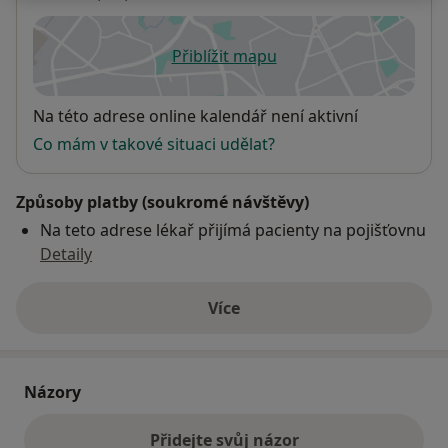
Přiblížit mapu
se otevře v nové záložce
Dostupnost
Na této adrese online kalendář není aktivní
Co mám v takové situaci udělat?
Způsoby platby (soukromé návštěvy)
Na teto adrese lékař přijímá pacienty na pojišťovnu
Detaily
Více
o adrese
Názory
Přidejte svůj názor