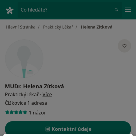
Hla
Co hledáte?
Hlavní Stránka
Praktický Lékař
Helena Zítková
MUDr.
Helena Zítková
o specializacích
Praktický lékař
·
Více
Čížkovice
1 adresa
1 názor
Kontaktní údaje