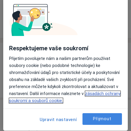
Rezervovat termín
Ceník
Adresy
Názory pacientů (1)
Respektujeme vaše soukromí
Ceník
Přijetím povolujete nám a našim partnerům používat
Informace o službách a cenách nejsou k dispozici
soubory cookie (nebo podobné technologie) ke
Tento specialista ještě nepřidával žádné informace o
shromažďování údajů pro statistické účely a poskytování
svých službách.
obsahu na základě vašich zvyklostí při procházení. Své
preference můžete kdykoli zkontrolovat a aktualizovat v
nastavení. Další informace naleznete v
zásadách ochrany
soukromí a souborů cookie.
Adresa
Přijmout
Upravit nastavení
Ord. praktického lékaře pro dospělé
ČCV, a.s,
Čížkovice 41112