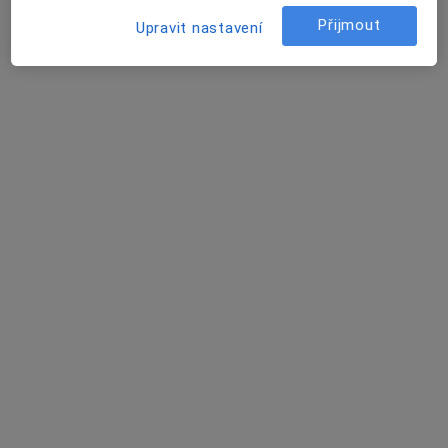
František Šůs
Přijmout
Upravit nastavení
Oční lékař
Praha
Kateřina Donátová
Oční lékař
Praha
Lucie Karkošková
Dermatolog, Specialista na estetickou medicínu
Prostějov
David Vencour
Internista