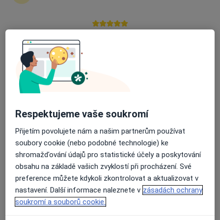
zahájení nebo pokračování léčby. Pokud to
potřebujete, můžete si také objednat návštěvu v
ordinaci.
Průměrné hodnocení na Apple a Play Store 4.5
Zobrazit profily specialistů
Jak to funguje?
Respektujeme vaše soukromí
Odborníci
Přijetím povolujete nám a našim partnerům používat
soubory cookie (nebo podobné technologie) ke
shromažďování údajů pro statistické účely a poskytování
Dana Černohubá
obsahu na základě vašich zvyklostí při procházení. Své
preference můžete kdykoli zkontrolovat a aktualizovat v
Oční lékař
nastavení. Další informace naleznete v
zásadách ochrany
Praha
soukromí a souborů cookie.