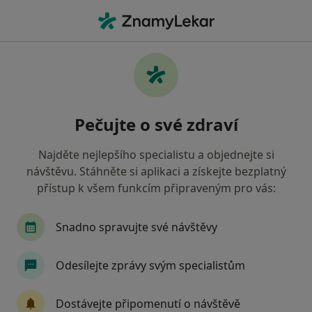
Hla
Co hledáte?
Hlavní Stránka
Nemoci
Xantelesma
Xantelesma - informace,
Pečujte o své zdraví
specialisté, otázky a odpovědi
Najděte nejlepšího specialistu a objednejte si
návštěvu. Stáhněte si aplikaci a získejte bezplatný
přístup k všem funkcím připraveným pro vás:
Informace
Snadno spravujte své návštěvy
Odesílejte zprávy svým specialistům
Dbejte o své zdraví
Zůstaňte doma a vyberte online konzultaci pro
Dostávejte připomenutí o návštěvě