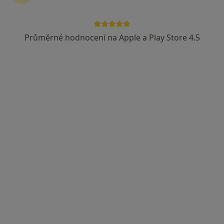
Průměrné hodnocení na Apple a Play Store 4.5
MUDr. Ivana Harcubová
·
Více
Oční lékař
3 názory
ul Sladkovského 415, Pardubice
•
Mapa
Oftex s.r.o.
Tento specialista nenabízí online rezervaci termínu na této adrese.
Rezervovat termín