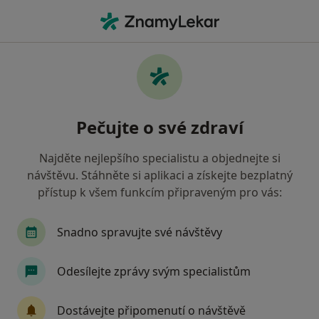
Hla
Oční Lékař • Pardubice, pardubický
Filtry
Mapa
Oční lékař Pardubice
Pečujte o své zdraví
Jak řadíme výsledky vyhledávání?
Najděte nejlepšího specialistu a objednejte si
návštěvu. Stáhněte si aplikaci a získejte bezplatný
Jakou pojišťovnu máte?
přístup k všem funkcím připraveným pro vás:
Všeobecná zdravotní pojišťovna
Zdravotní poj
Snadno spravujte své návštěvy
Odesílejte zprávy svým specialistům
Dostávejte připomenutí o návštěvě