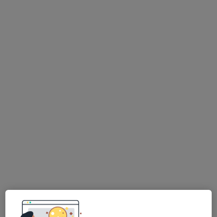
MUDr. Sabina Čermáková Ph.D
·
Více
Oční lékař
Rokycanova, Pardubice
•
Mapa
Oftex s.r.o.
Tento specialista nenabízí online rezervaci termínu na této adrese.
Rezervovat termín
MUDr. Sabina Matušková