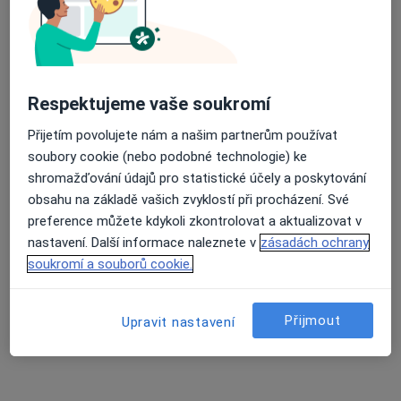
·
Více
Oční lékař
Rokycanova 2798, Pardubice
•
Mapa
Oftex s.r.o.
Operace sítnice
od 14 000 kč
Respektujeme vaše soukromí
Tento specialista nenabízí online rezervaci termínu na této adrese.
Přijetím povolujete nám a našim partnerům používat
Rezervovat termín
soubory cookie (nebo podobné technologie) ke
shromažďování údajů pro statistické účely a poskytování
obsahu na základě vašich zvyklostí při procházení. Své
preference můžete kdykoli zkontrolovat a aktualizovat v
nastavení. Další informace naleznete v
zásadách ochrany
soukromí a souborů cookie.
Přijmout
Upravit nastavení
MUDr. Valeriy Kim
·
Více
Oční lékař