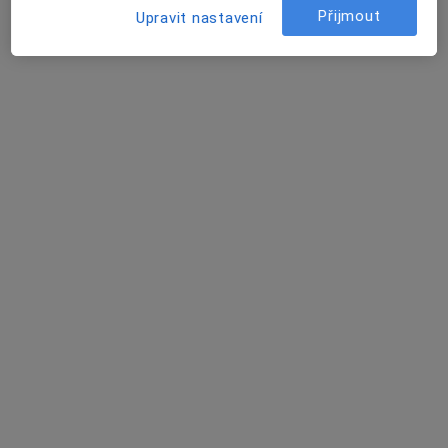
Přijmout
Tento specialista nenabízí online rezervaci termínu na této adrese.
Upravit nastavení
Rezervovat termín
MUDr. Jaroslav Nikel
·
Více
Oční lékař
Polní, Pardubice
•
Mapa
ordinace
Operace šedého zákalu
od 10 500 kč
Tento specialista nenabízí online rezervaci termínu na této adrese.