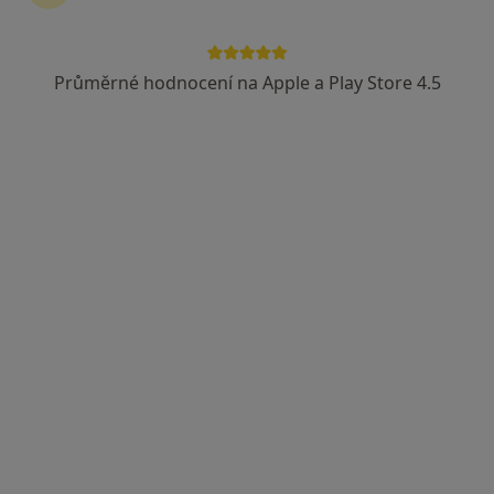
Rokycanova, Pardubice
•
Mapa
Oftex s.r.o.
Průměrné hodnocení na Apple a Play Store 4.5
Tento specialista nenabízí online rezervaci termínu na této adrese.
Rezervovat termín
MUDr. Sabina Matušková
·
Více
Oční lékař
Rokycanova 2798, Pardubice
•
Mapa
Oftex s.r.o.