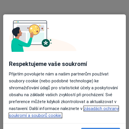
Operace sítnice
od 14 000 kč
Tento specialista nenabízí online rezervaci termínu na této adrese.
Rezervovat termín
Respektujeme vaše soukromí
Přijetím povolujete nám a našim partnerům používat
soubory cookie (nebo podobné technologie) ke
shromažďování údajů pro statistické účely a poskytování
Prim. MUDr. Vladimír Korda Ph.D.
obsahu na základě vašich zvyklostí při procházení. Své
·
Více
preference můžete kdykoli zkontrolovat a aktualizovat v
Oční lékař
nastavení. Další informace naleznete v
zásadách ochrany
45 názorů
soukromí a souborů cookie.
Rokycanova 2798, Pardubice
•
Mapa
Poliklinika Rokycanova