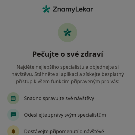
Hla
Oční Lékař • Pardubice, pardubický
Filtry
• 1
Mapa
Doporučení oční lékaři s Zaměstnanecká
Pečujte o své zdraví
pojišťovna Škoda Pardubice
Jak řadíme výsledky vyhledávání?
Najděte nejlepšího specialistu a objednejte si
návštěvu. Stáhněte si aplikaci a získejte bezplatný
přístup k všem funkcím připraveným pro vás:
Snadno spravujte své návštěvy
Odesílejte zprávy svým specialistům
MUDr. Sabina Čermáková Ph.D
Dostávejte připomenutí o návštěvě
·
Více
Oční lékař