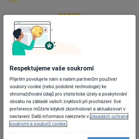
76 názorů
Rokycanova 2798, Pardubice
•
Mapa
Průměrné hodnocení na Apple a Play Store 4.5
Poliklinika Rokycanova
Tato klinika nemá specialisty s dostupnými termíny v online kalendáři
Zobrazit profil
Respektujeme vaše soukromí
Přijetím povolujete nám a našim partnerům používat
soubory cookie (nebo podobné technologie) ke
shromažďování údajů pro statistické účely a poskytování
obsahu na základě vašich zvyklostí při procházení. Své
preference můžete kdykoli zkontrolovat a aktualizovat v
nastavení. Další informace naleznete v
zásadách ochrany
Martina Vaněčková
soukromí a souborů cookie.
Revmatolog
1 názor