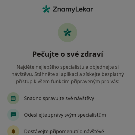
Hla
Revmatolog • Pardubice, pardubický
Filtry
• 1
Mapa
Doporučení revmatologové s
Pečujte o své zdraví
Zaměstnanecká pojišťovna Škoda Pardubice
Jak řadíme výsledky vyhledávání?
Najděte nejlepšího specialistu a objednejte si
návštěvu. Stáhněte si aplikaci a získejte bezplatný
přístup k všem funkcím připraveným pro vás:
Snadno spravujte své návštěvy
Odesílejte zprávy svým specialistům
Poliklinika Rokycanova
Dostávejte připomenutí o návštěvě
·
Více
Revmatolog, Chirurg, Diabetolog