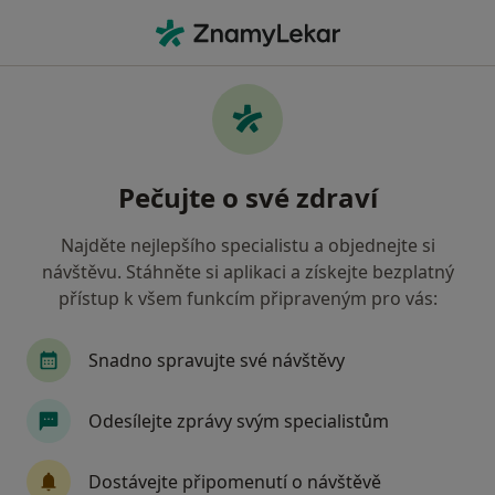
Hla
Diabetolog • Pardubice, pardubický
Filtry
• 1
Mapa
Doporučení diabetologové s
Pečujte o své zdraví
Zaměstnanecká pojišťovna Škoda Pardubice
Jak řadíme výsledky vyhledávání?
Najděte nejlepšího specialistu a objednejte si
návštěvu. Stáhněte si aplikaci a získejte bezplatný
přístup k všem funkcím připraveným pro vás:
Snadno spravujte své návštěvy
Odesílejte zprávy svým specialistům
MUDr. Hana Tyčová
Dostávejte připomenutí o návštěvě
Diabetolog, Internista