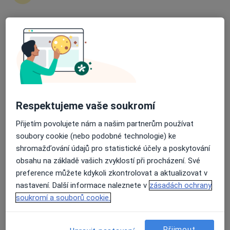
15 názorů
Rokycanova 2798, Pardubice
•
Mapa
Průměrné hodnocení na Apple a Play Store 4.5
Poliklinika Rokycanova
Tento specialista nenabízí online rezervaci termínu na této adrese.
Rezervovat termín
Respektujeme vaše soukromí
Přijetím povolujete nám a našim partnerům používat
soubory cookie (nebo podobné technologie) ke
shromažďování údajů pro statistické účely a poskytování
obsahu na základě vašich zvyklostí při procházení. Své
preference můžete kdykoli zkontrolovat a aktualizovat v
nastavení. Další informace naleznete v
zásadách ochrany
MUDr. Zuzana Kala Grofová
soukromí a souborů cookie.
Diabetolog
Rokycanova 2798, Pardubice
•
Mapa
Přijmout