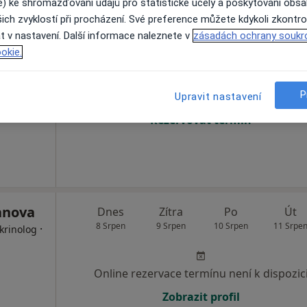
e) ke shromažďování údajů pro statistické účely a poskytování obs
ich zvyklostí při procházení. Své preference můžete kdykoli zkontro
a
Dnes
Zítra
Po
Út
t v nastavení. Další informace naleznete v
zásadách ochrany soukr
8 Srpen
9 Srpen
10 Srpen
11 Srpe
okie.
P
Online rezervace termínu není k dispozic
Upravit nastavení
Rezervovat termín
anova
Dnes
Zítra
Po
Út
8 Srpen
9 Srpen
10 Srpen
11 Srpe
·
krinolog
Online rezervace termínu není k dispozic
Zobrazit profil