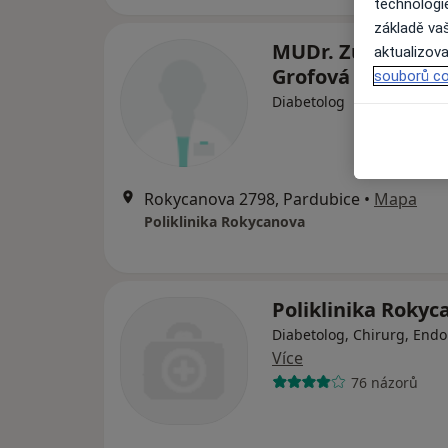
technologi
základě vaš
MUDr. Zuzana Kal
aktualizova
Grofová
souborů co
Diabetolog
Rokycanova 2798, Pardubice
•
Mapa
Poliklinika Rokycanova
Poliklinika Rokyc
Diabetolog, Chirurg, Endo
Více
76 názorů