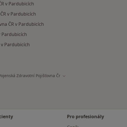
ČR v Pardubicích
 ČR v Pardubicích
ovna ČR v Pardubicích
v Pardubicích
 v Pardubicích
mají smlouvu s Vojenská zdravotní pojišťovna ČR
Vojenská Zdravotní Pojišťovna Čr
a města
Změna města
cienty
Pro profesionály