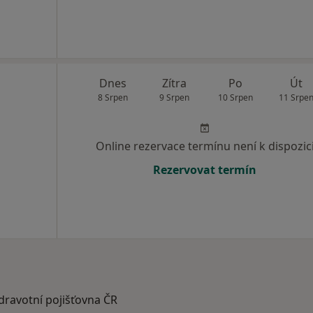
Dnes
Zítra
Po
Út
8 Srpen
9 Srpen
10 Srpen
11 Srpe
Online rezervace termínu není k dispozic
Rezervovat termín
zdravotní pojišťovna ČR