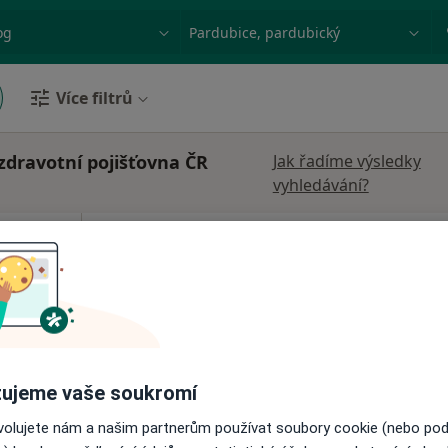
ace, nemoc nebo příjmení
Město nebo region
Více filtrů
zdravotní pojišťovna ČR
Jak řadíme výsledky
vyhledávání?
vá
Dnes
Zítra
Po
Út
8 Srpen
9 Srpen
10 Srpen
11 Srpe
Online rezervace termínu není k dispozic
Rezervovat termín
ujeme vaše soukromí
ovolujete nám a našim partnerům používat soubory cookie (nebo po