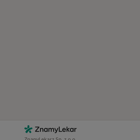
Kontakt
ZnamyLekar - Hlavní stránka
ZnanyLekarz Sp. z o.o.