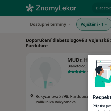
specializ
Dostupné termíny
Pojištění
•
1
Doporučení diabetologové s Vojenská 
Pardubice
MUDr. Hana Tyčo
Diabetolog, Internista
15 názorů
Rokycanova 2798, Pardubice
•
Mapa
Respekt
Poliklinika Rokycanova
Přijetím p