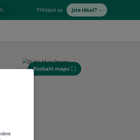
Přihlásit se
Jste lékař?
Rozbalit mapu
St
Čt
Pá
n
12 Srpen
13 Srpen
14 Srpen
i
dobné