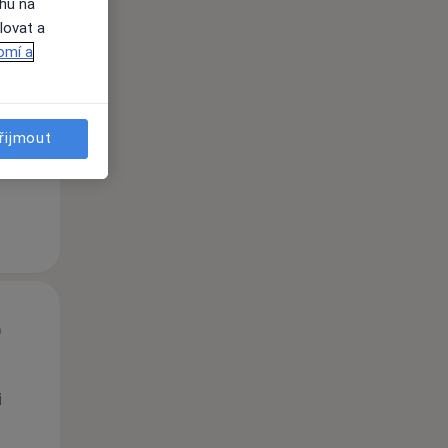
ahu na
lovat a
St
Čt
Pá
omí a
n
12 Srpen
13 Srpen
14 Srpen
řijmout
i
St
Čt
Pá
n
12 Srpen
13 Srpen
14 Srpen
i