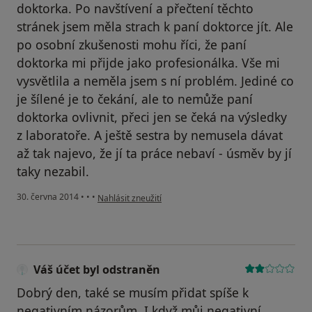
doktorka. Po navštívení a přečtení těchto
stránek jsem měla strach k paní doktorce jít. Ale
po osobní zkušenosti mohu říci, že paní
doktorka mi přijde jako profesionálka. Vše mi
vysvětlila a neměla jsem s ní problém. Jediné co
je šílené je to čekání, ale to nemůže paní
doktorka ovlivnit, přeci jen se čeká na výsledky
z laboratoře. A ještě sestra by nemusela dávat
až tak najevo, že jí ta práce nebaví - úsměv by jí
taky nezabil.
podle názoru uživatele Váš účet byl odstraněn
30. června 2014
•
•
•
Nahlásit zneužití
Váš účet byl odstraněn
Dobrý den, také se musím přidat spíše k
negativním názorům. I když můj negativní