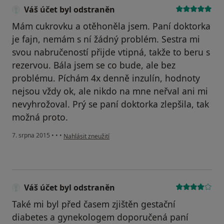
Váš účet byl odstraněn
Mám cukrovku a otěhoněla jsem. Paní doktorka
je fajn, nemám s ní žádný problém. Sestra mi
svou nabručeností přijde vtipná, takže to beru s
rezervou. Bála jsem se co bude, ale bez
problému. Píchám 4x denně inzulín, hodnoty
nejsou vždy ok, ale nikdo na mne neřval ani mi
nevyhrožoval. Prý se paní doktorka zlepšila, tak
možná proto.
podle názoru uživatele Váš účet byl odstraněn
7. srpna 2015
•
•
•
Nahlásit zneužití
Váš účet byl odstraněn
Také mi byl před časem zjištěn gestační
diabetes a gynekologem doporučená paní