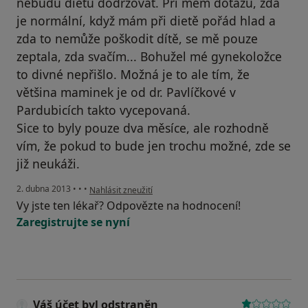
nebudu dietu dodržovat. Při mém dotazu, zda
je normální, když mám při dietě pořád hlad a
zda to nemůže poškodit dítě, se mě pouze
zeptala, zda svačím... Bohužel mé gynekoložce
to divné nepřišlo. Možná je to ale tím, že
většina maminek je od dr. Pavlíčkové v
Pardubicích takto vycepovaná.
Sice to byly pouze dva měsíce, ale rozhodně
vím, že pokud to bude jen trochu možné, zde se
již neukáži.
podle názoru uživatele Váš účet byl odstraněn
2. dubna 2013
•
•
•
Nahlásit zneužití
Vy jste ten lékař? Odpovězte na hodnocení!
Zaregistrujte se nyní
Váš účet byl odstraněn