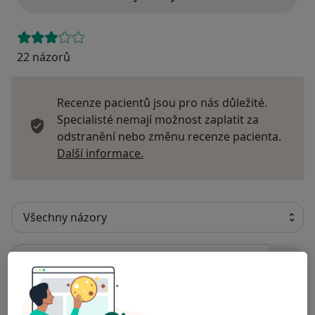
22 názorů
Recenze pacientů jsou pro nás důležité.
Specialisté nemají možnost zaplatit za
odstranění nebo změnu recenze pacienta.
Další informace o názorech
Další informace.
Hledejte v názorech