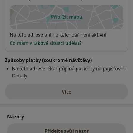
Přiblížit mapu
se otevře v nové záložce
Dostupnost
Na této adrese online kalendář není aktivní
Co mám v takové situaci udělat?
Způsoby platby (soukromé návštěvy)
Na teto adrese lékař přijímá pacienty na pojišťovnu
Detaily
Více
o adrese
Názory
Přidejte svůj názor