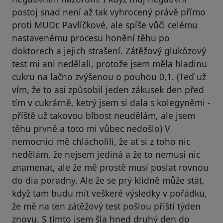
postoj snad není až tak vyhrocený právě přímo
proti MUDr. Pavlíčkové, ale spíše vůči celému
nastavenému procesu honění těhu po
doktorech a jejich strašení. Zátěžový glukózový
test mi ani nedělali, protože jsem měla hladinu
cukru na lačno zvýšenou o pouhou 0,1. (Teď už
vím, že to asi způsobil jeden zákusek den před
tím v cukrárně, ketrý jsem si dala s kolegyněmi -
příště už takovou blbost neudělám, ale jsem
těhu prvně a toto mi vůbec nedošlo) V
nemocnici mě chlácholili, že ať si z toho nic
nedělám, že nejsem jediná a že to nemusí nic
znamenat, ale že mě prostě musí poslat rovnou
do dia poradny. Ale že se prý klidně může stát,
když tam budu mít veškeré výsledky v pořádku,
že mě na ten zátěžový test pošlou příští týden
znovu. S tímto jsem šla hned druhý den do