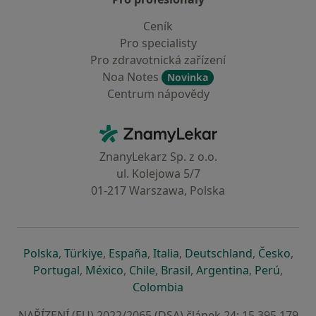
Ceník
Pro specialisty
Pro zdravotnická zařízení
Noa Notes
Novinka
Centrum nápovědy
Kontakt
ZnamyLekar - Hlavní stránka
ZnanyLekarz Sp. z o.o.
ul. Kolejowa 5/7
01-217 Warszawa, Polska
se otevře v nové záložce
se otevře v nové záložce
se otevře v nové záložce
se otevře v nové záložce
se otevře v 
se o
Polska
,
Türkiye
,
España
,
Italia
,
Deutschland
,
Česko
,
se otevře v nové záložce
se otevře v nové záložce
se otevře v nové záložce
se otevře v nové záložc
se otevře v 
se ote
Portugal
,
México
,
Chile
,
Brasil
,
Argentina
,
Perú
,
se otevře v nové záložce
Colombia
NAŘÍZENÍ (EU) 2022/2065 (DSA) článek 24: 15.395.179