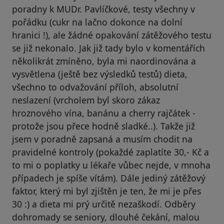
poradny k MUDr. Pavlíčkové, testy všechny v
pořádku (cukr na lačno dokonce na dolní
hranici !), ale žádné opakování zátěžového testu
se již nekonalo. Jak již tady bylo v komentářích
několikrát zmíněno, byla mi naordinována a
vysvětlena (ještě bez výsledků testů) dieta,
všechno to odvažování příloh, absolutní
neslazení (vrcholem byl skoro zákaz
hroznového vína, banánu a cherry rajčátek -
protože jsou přece hodně sladké..). Takže již
jsem v poradně zapsaná a musím chodit na
pravidelné kontroly (pokaždé zaplatíte 30,- Kč a
to mi o poplatky u lékaře vůbec nejde, v mnoha
případech je spíše vítám). Dále jediný zátěžový
faktor, který mi byl zjištěn je ten, že mi je přes
30 :) a dieta mi prý určitě nezaškodí. Odběry
dohromady se seniory, dlouhé čekání, malou