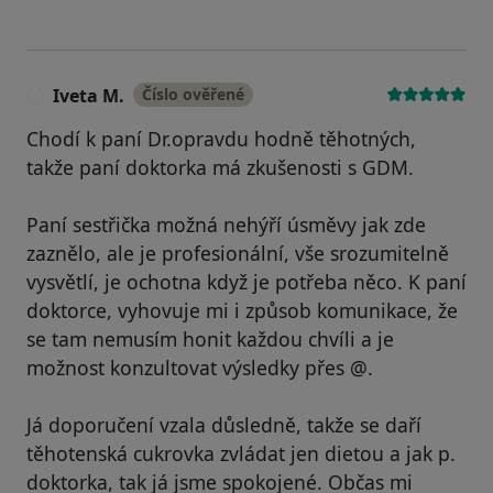
Iveta M.
Číslo ověřené
I
Chodí k paní Dr.opravdu hodně těhotných,
takže paní doktorka má zkušenosti s GDM.
Paní sestřička možná nehýří úsměvy jak zde
zaznělo, ale je profesionální, vše srozumitelně
vysvětlí, je ochotna když je potřeba něco. K paní
doktorce, vyhovuje mi i způsob komunikace, že
se tam nemusím honit každou chvíli a je
možnost konzultovat výsledky přes @.
Já doporučení vzala důsledně, takže se daří
těhotenská cukrovka zvládat jen dietou a jak p.
doktorka, tak já jsme spokojené. Občas mi