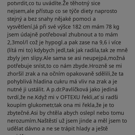
potvrdit,co tu uvádíte.Že těhotný sice
nejsem,ale přístup co se týče diety naprosto
stejný a bez snahy nějaké pomoci a
vysvětlení.Já při své výšce 182 cm mám 78 kg
jsem údajně potřeboval zhubnout a to mám
2,3mol/l což je hypogl.a pak zase na 9,6 i více
(lítá mi to) kdybych jedl,tak jak radila,tak ze mně
zbyly jen slipy.Ale sama se asi neupejpá,možná
potřebuje sníst,to co nám zbyde.Hrozně se mi
zhoršil zrak a na očním opakovaně sdělili,že ta
pohyblivá hladina cukru má vliv na zrak a je
nutné ji ustálit. A p.dr.Pavlíčková jako jediná
tvrdí,že ne.Když mi v OFTEXU řekli,ať si radši
koupím glukometr,tak ona mi řekla,že je to
zbytečné.Asi by chtěla abych oslepl nebo tomu
nerozumím.Naštěstí už jsem jinde a měl jsem to
udělat dávno a ne se trápit hlady a ještě