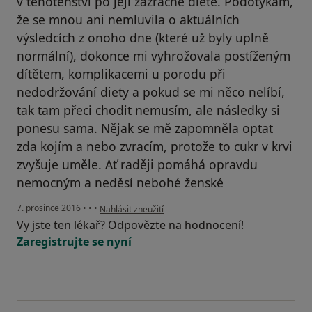
v těhotenství po její zázračné dietě. Podotýkám,
že se mnou ani nemluvila o aktuálních
výsledcích z onoho dne (které už byly uplně
normální), dokonce mi vyhrožovala postíženým
dítětem, komplikacemi u porodu při
nedodržování diety a pokud se mi něco nelíbí,
tak tam přeci chodit nemusím, ale následky si
ponesu sama. Nějak se mě zapomněla optat
zda kojím a nebo zvracím, protože to cukr v krvi
zvyšuje uměle. Ať raději pomáhá opravdu
nemocným a neděsí nebohé ženské
podle názoru uživatele Váš účet byl odstraněn
7. prosince 2016
•
•
•
Nahlásit zneužití
Vy jste ten lékař? Odpovězte na hodnocení!
Zaregistrujte se nyní