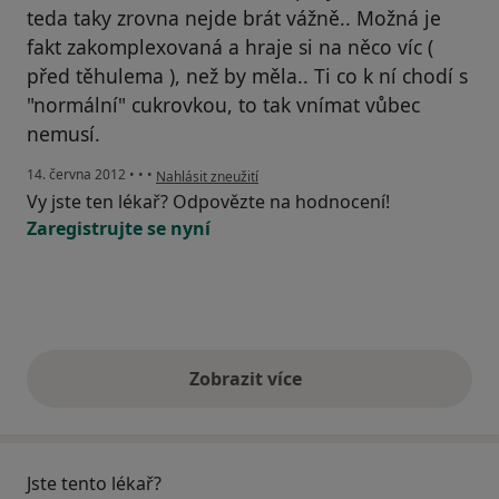
teda taky zrovna nejde brát vážně.. Možná je
fakt zakomplexovaná a hraje si na něco víc (
před těhulema ), než by měla.. Ti co k ní chodí s
"normální" cukrovkou, to tak vnímat vůbec
nemusí.
podle názoru uživatele Váš účet byl odstraněn
14. června 2012
•
•
•
Nahlásit zneužití
Vy jste ten lékař? Odpovězte na hodnocení!
Zaregistrujte se nyní
Zobrazit více
výše uvedené názory
Jste tento lékař?