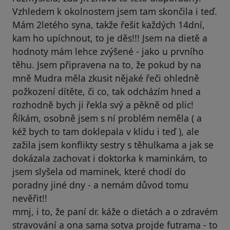
Vzhledem k okolnostem jsem tam skončila i teď.
Mám 2letého syna, takže řešit každých 14dní,
kam ho upíchnout, to je děs!!! Jsem na dietě a
hodnoty mám lehce zvýšené - jako u prvního
těhu. Jsem připravena na to, že pokud by na
mně Mudra měla zkusit nějaké řeči ohledně
požkození dítěte, či co, tak odcházím hned a
rozhodně bych ji řekla svý a pěkně od plic!
Říkám, osobně jsem s ní problém neměla ( a
kéž bych to tam doklepala v klidu i teď ), ale
zažila jsem konflikty sestry s těhulkama a jak se
dokázala zachovat i doktorka k maminkám, to
jsem slyšela od maminek, které chodí do
poradny jiné dny - a nemám důvod tomu
nevěřit!!
mmj, i to, že paní dr. káže o dietách a o zdravém
stravování a ona sama sotva projde futrama - to