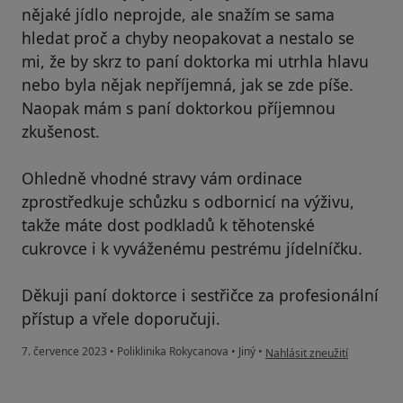
nějaké jídlo neprojde, ale snažím se sama
hledat proč a chyby neopakovat a nestalo se
mi, že by skrz to paní doktorka mi utrhla hlavu
nebo byla nějak nepříjemná, jak se zde píše.
Naopak mám s paní doktorkou příjemnou
zkušenost.
Ohledně vhodné stravy vám ordinace
zprostředkuje schůzku s odbornicí na výživu,
takže máte dost podkladů k těhotenské
cukrovce i k vyváženému pestrému jídelníčku.
Děkuji paní doktorce i sestřičce za profesionální
přístup a vřele doporučuji.
podle názoru uživatele Ivet
7. července 2023
•
Poliklinika Rokycanova
•
Jiný
•
Nahlásit zneužití