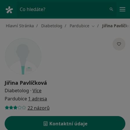
Hla
Co hledáte?
Hlavní Stránka
Diabetolog
Pardubice
Jiřina Pavlíčk
Změna města
Jiřina Pavlíčková
o specializacích
Diabetolog
·
Více
Pardubice
1 adresa
22 názorů
Kontaktní údaje