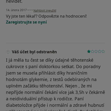
nevidět.
podle názoru uživatele Váš účet byl odstraněn
14. února 2017
•
•
•
Nahlásit zneužití
Vy jste ten lékař? Odpovězte na hodnocení!
Zaregistrujte se nyní
Váš účet byl odstraněn
I já měla tu čest se díky údajné těhotenské
cukrovce s paní doktorkou setkat. Do poradny
jsem se musela přihlásit díky hraničním
hodnotám glykemie, z testů odebíraných na
uplném začátku těhotenství. Nejen , že mi
nepříjde normální čekání více jak 3,5h v čekárně
a neidividuální přístup k rodičce. Paní
diabetoložce přijde i normální a zdravé hubnutí