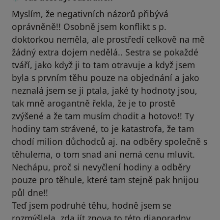
Myslím, že negativních názorů přibývá
oprávněně!! Osobně jsem konflikt s p.
doktorkou neměla, ale prostředí celkově na mě
žádný extra dojem nedělá.. Sestra se pokaždé
tváří, jako když ji to tam otravuje a když jsem
byla s prvním těhu pouze na objednání a jako
neznalá jsem se ji ptala, jaké ty hodnoty jsou,
tak mně arogantně řekla, že je to prostě
zvýšené a že tam musím chodit a hotovo!! Ty
hodiny tam strávené, to je katastrofa, že tam
chodí milion důchodců aj. na odběry společně s
těhulema, o tom snad ani nemá cenu mluvit.
Nechápu, proč si nevyčlení hodiny a odběry
pouze pro těhule, které tam stejně pak hnijou
půl dne!!
Teď jsem podruhé těhu, hodně jsem se
rozmýšlela, zda jít znova to této diaporadny.