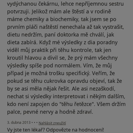
vydýchanou čekárnu, lehce nepříjemnou sestru
potvrzuji. Jelikož mám ale štěstí a v rodině
máme chemiky a biochemiky, tak jsem se po
prvním pláči naštěstí nenechala až tak vystrašit,
dietu nedržím, paní doktorka mě chválí, jak
dieta zabírá. Když mé výsledky z dia poradny
viděl můj praktik při těhu kontrole, tak jen
kroutil hlavou a divil se, že prý mám všechny
výsledky spíše pod normálem. Vím, že můj
případ je možná trošku specifický. Veřím, že
pokud se těhu cukrovka opravdu objeví, tak že
by se asi měla nějak řešit. Ale asi nezaškodí,
nechat si výsledky interpretovat i někým dalším,
kdo není zapojen do "těhu řetězce". Všem držím
palce, pevné nervy a hodně zdraví.
podle názoru uživatele Váš účet byl odstraněn
3. dubna 2013
•
•
•
Nahlásit zneužití
Vy jste ten lékař? Odpovězte na hodnocení!