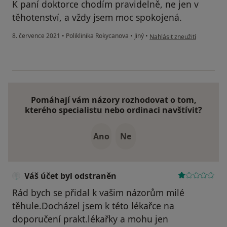
K paní doktorce chodím pravidelně, ne jen v
těhotenství, a vždy jsem moc spokojená.
podle názoru uživatele Cha
8. července 2021
•
Poliklinika Rokycanova
•
Jiný
•
Nahlásit zneužití
Pomáhají vám názory rozhodovat o tom,
kterého specialistu nebo ordinaci navštívit?
Ano
Ne
Váš účet byl odstraněn
Rád bych se přidal k vašim názorům milé
těhule.Docházel jsem k této lékařce na
doporučení prakt.lékařky a mohu jen