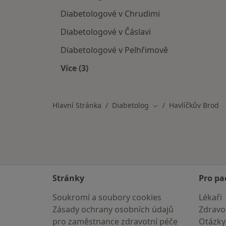
Diabetologové v Chrudimi
Diabetologové v Čáslavi
Diabetologové v Pelhřimově
Více (3)
Více v kategorii: V okolí Havlíčkova B
Hlavní Stránka
Diabetolog
Havlíčkův Brod
Změna města
Stránky
Pro pa
Soukromí a soubory cookies
Lékaři
Zásady ochrany osobních údajů
Zdravot
pro zaměstnance zdravotní péče
Otázky