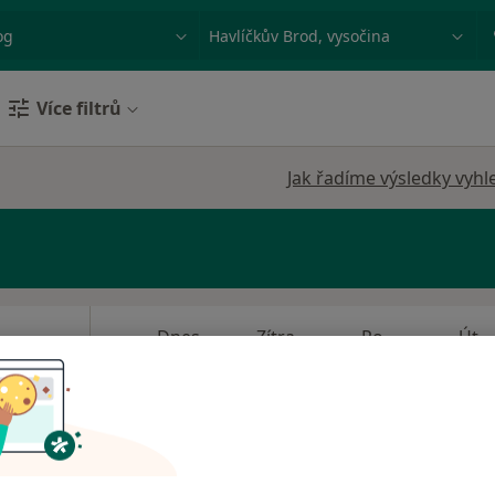
ace, nemoc nebo příjmení
Město nebo region
Více filtrů
Jak řadíme výsledky vyhl
Dnes
Zítra
Po
Út
8 Srpen
9 Srpen
10 Srpen
11 Srpe
Online rezervace termínu není k dispozic
Rezervovat termín