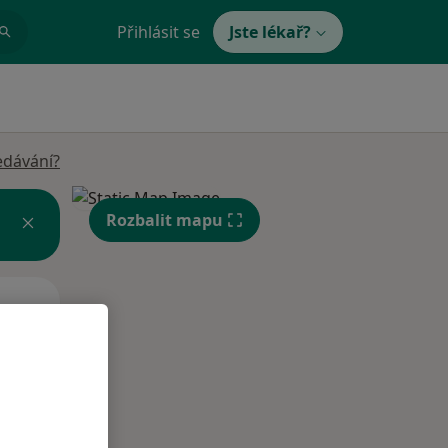
Přihlásit se
Jste lékař?
edávání?
Rozbalit mapu
St
Čt
Pá
n
12 Srpen
13 Srpen
14 Srpen
i