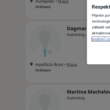
Humpolec
•
Mapa
Respekt
Ordinace
Přijetím p
technologi
Dagmar Málková
základě vaš
aktualizova
Diabetolog, Internista
souborů co
Havlíčkův Brod
•
Mapa
Ordinace
Martina Machalo
Diabetolog