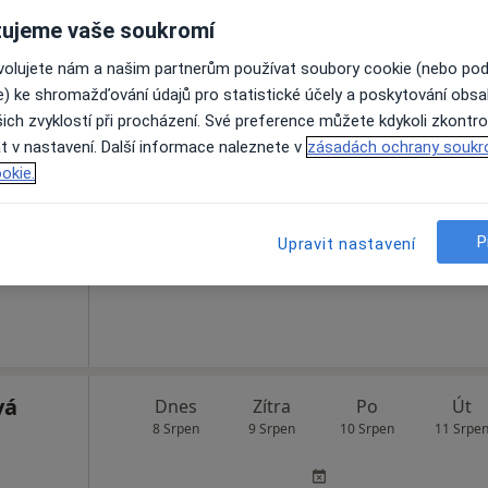
ujeme vaše soukromí
ovolujete nám a našim partnerům používat soubory cookie (nebo po
e) ke shromažďování údajů pro statistické účely a poskytování obs
ich zvyklostí při procházení. Své preference můžete kdykoli zkontro
Dnes
Zítra
Po
Út
t v nastavení. Další informace naleznete v
zásadách ochrany soukr
8 Srpen
9 Srpen
10 Srpen
11 Srpe
okie.
Online rezervace termínu není k dispozic
P
Upravit nastavení
Rezervovat termín
vá
Dnes
Zítra
Po
Út
8 Srpen
9 Srpen
10 Srpen
11 Srpe