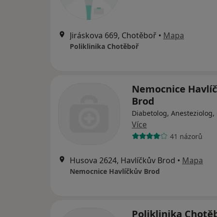
Jiráskova 669, Chotěboř
•
Mapa
Poliklinika Chotěboř
Nemocnice Havlí
Brod
Diabetolog, Anesteziolog,
Více
41 názorů
Husova 2624, Havlíčkův Brod
•
Mapa
Nemocnice Havlíčkův Brod
Poliklinika Chotě