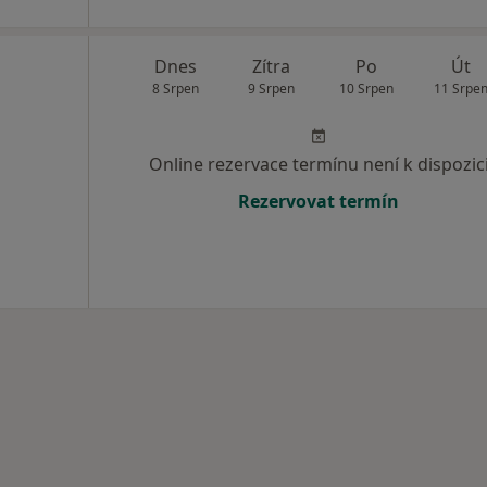
Dnes
Zítra
Po
Út
8 Srpen
9 Srpen
10 Srpen
11 Srpe
Online rezervace termínu není k dispozic
Rezervovat termín