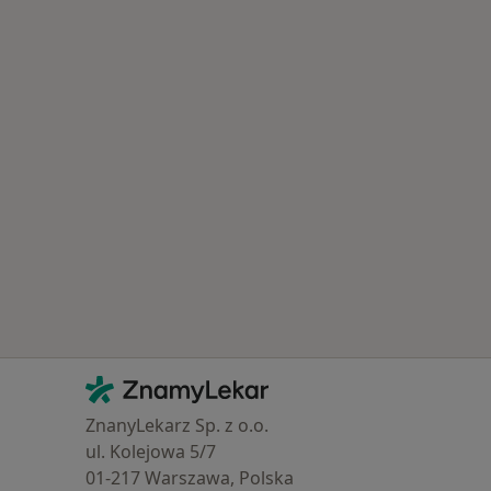
Kontakt
ZnamyLekar - Hlavní stránka
ZnanyLekarz Sp. z o.o.
ul. Kolejowa 5/7
01-217 Warszawa, Polska