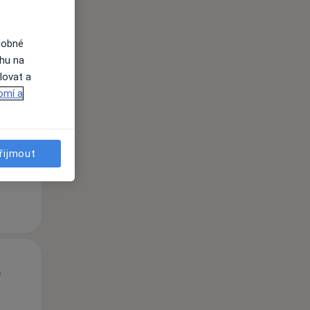
dobné
ahu na
lovat a
St
Čt
Pá
omí a
n
12 Srpen
13 Srpen
14 Srpen
i
řijmout
St
Čt
Pá
n
12 Srpen
13 Srpen
14 Srpen