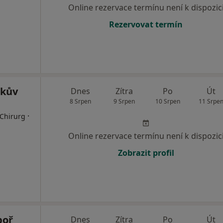
Online rezervace termínu není k dispozic
Rezervovat termín
čkův
Dnes
Zítra
Po
Út
8 Srpen
9 Srpen
10 Srpen
11 Srpe
·
 Chirurg
Online rezervace termínu není k dispozic
Zobrazit profil
boř
Dnes
Zítra
Po
Út