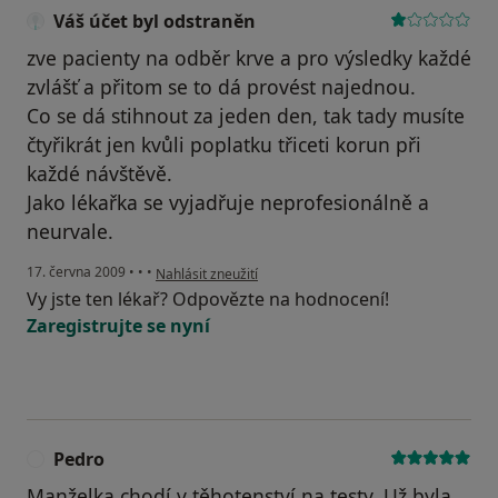
Váš účet byl odstraněn
zve pacienty na odběr krve a pro výsledky každé
zvlášť a přitom se to dá provést najednou.
Co se dá stihnout za jeden den, tak tady musíte
čtyřikrát jen kvůli poplatku třiceti korun při
každé návštěvě.
Jako lékařka se vyjadřuje neprofesionálně a
neurvale.
podle názoru uživatele Váš účet byl odstraněn
17. června 2009
•
•
•
Nahlásit zneužití
Vy jste ten lékař? Odpovězte na hodnocení!
Zaregistrujte se nyní
Pedro
P
Manželka chodí v těhotenství na testy. Už byla