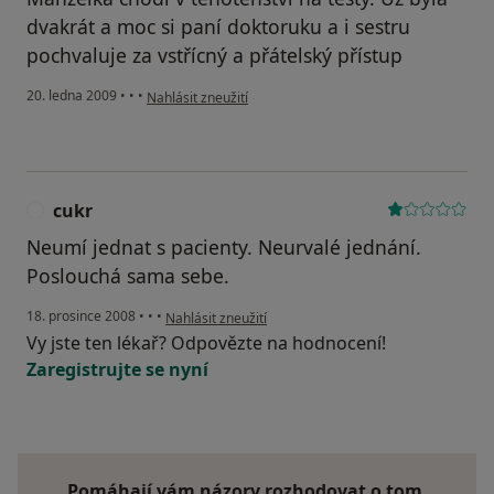
dvakrát a moc si paní doktoruku a i sestru
pochvaluje za vstřícný a přátelský přístup
podle názoru uživatele Pedro
20. ledna 2009
•
•
•
Nahlásit zneužití
cukr
C
Neumí jednat s pacienty. Neurvalé jednání.
Poslouchá sama sebe.
podle názoru uživatele cukr
18. prosince 2008
•
•
•
Nahlásit zneužití
Vy jste ten lékař? Odpovězte na hodnocení!
Zaregistrujte se nyní
Pomáhají vám názory rozhodovat o tom,