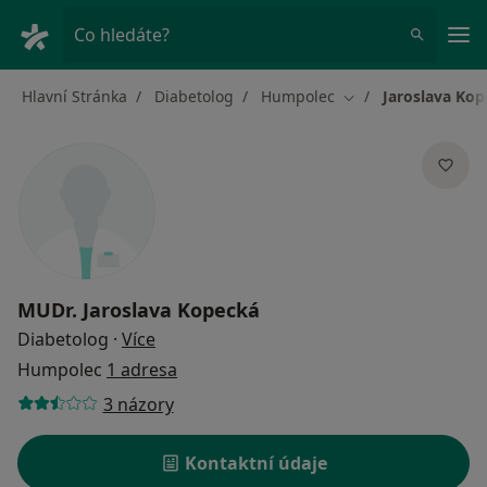
Hla
Co hledáte?
Hlavní Stránka
Diabetolog
Humpolec
Jaroslava Ko
Změna města
MUDr.
Jaroslava Kopecká
o specializacích
Diabetolog
·
Více
Humpolec
1 adresa
3 názory
Kontaktní údaje