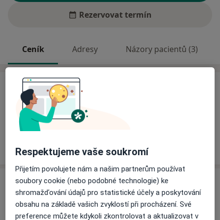
Rezervovat termín
Ceník
Adresy
Názory pacientů (3)
Ceník
Informace o službách a cenách nejsou k dispozici
Tento specialista ještě nepřidával žádné informace o
svých službách.
Respektujeme vaše soukromí
Přijetím povolujete nám a našim partnerům používat
Adresa
soubory cookie (nebo podobné technologie) ke
shromažďování údajů pro statistické účely a poskytování
obsahu na základě vašich zvyklostí při procházení. Své
Diabetologická ambulance
preference můžete kdykoli zkontrolovat a aktualizovat v
Masarykova 389,
Humpolec
39601