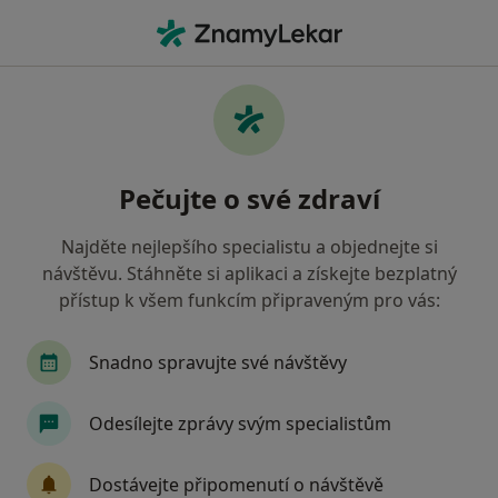
Hla
Diabetolog • Pardubice, pardubický
Filtry
• 1
Mapa
Doporučení diabetologové s Oborová
Pečujte o své zdraví
zdravotní pojišťovna Pardubice
Jak řadíme výsledky vyhledávání?
Najděte nejlepšího specialistu a objednejte si
návštěvu. Stáhněte si aplikaci a získejte bezplatný
přístup k všem funkcím připraveným pro vás:
Snadno spravujte své návštěvy
Odesílejte zprávy svým specialistům
MUDr. Miroslava Hudcová
Dostávejte připomenutí o návštěvě
Diabetolog, Internista