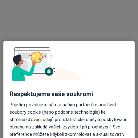
Rokycanova 2798, Pardubice
•
Mapa
Poliklinika Rokycanova
Tento specialista nenabízí online rezervaci termínu na této adrese.
Rezervovat termín
Respektujeme vaše soukromí
Přijetím povolujete nám a našim partnerům používat
MUDr. Jiří Hradec
soubory cookie (nebo podobné technologie) ke
Diabetolog
shromažďování údajů pro statistické účely a poskytování
13 názorů
obsahu na základě vašich zvyklostí při procházení. Své
Palackého třída 191, Chrudim
•
Mapa
preference můžete kdykoli zkontrolovat a aktualizovat v