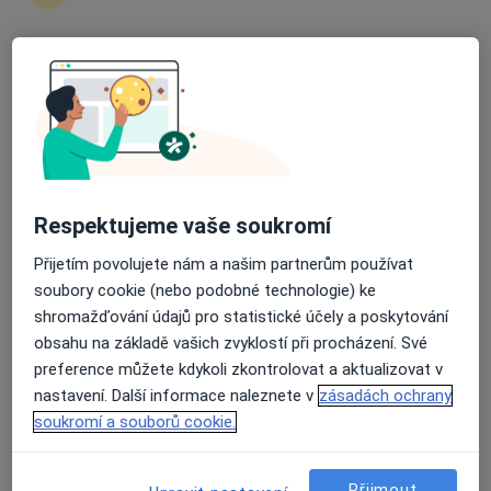
15 názorů
Rokycanova 2798, Pardubice
•
Mapa
Průměrné hodnocení na Apple a Play Store 4.5
Poliklinika Rokycanova
Tento specialista nenabízí online rezervaci termínu na této adrese.
Rezervovat termín
Respektujeme vaše soukromí
Přijetím povolujete nám a našim partnerům používat
soubory cookie (nebo podobné technologie) ke
shromažďování údajů pro statistické účely a poskytování
obsahu na základě vašich zvyklostí při procházení. Své
preference můžete kdykoli zkontrolovat a aktualizovat v
nastavení. Další informace naleznete v
zásadách ochrany
MUDr. Zuzana Kala Grofová
soukromí a souborů cookie.
Diabetolog
Rokycanova 2798, Pardubice
•
Mapa
Přijmout