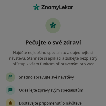
Hla
Diabetolog • Pardubice, pardubický
Filtry
• 1
Mapa
Doporučení diabetologové s Všeobecná
Pečujte o své zdraví
zdravotní pojišťovna Pardubice
Jak řadíme výsledky vyhledávání?
Najděte nejlepšího specialistu a objednejte si
návštěvu. Stáhněte si aplikaci a získejte bezplatný
přístup k všem funkcím připraveným pro vás:
Snadno spravujte své návštěvy
Odesílejte zprávy svým specialistům
MUDr. Hana Tyčová
Dostávejte připomenutí o návštěvě
Diabetolog, Internista