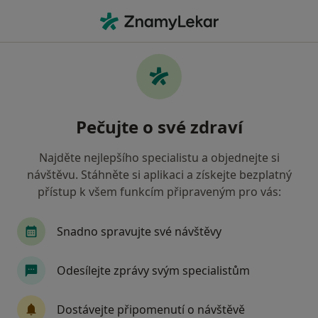
Hla
Diabetolog • Pardubice, pardubický
Filtry
• 1
Mapa
Doporučení diabetologové s Revírní
Pečujte o své zdraví
bratrská pokladna, zdravotní pojišťovna
Pardubice
Najděte nejlepšího specialistu a objednejte si
Jak řadíme výsledky vyhledávání?
návštěvu. Stáhněte si aplikaci a získejte bezplatný
přístup k všem funkcím připraveným pro vás:
Snadno spravujte své návštěvy
Odesílejte zprávy svým specialistům
Dostávejte připomenutí o návštěvě
MUDr. Hana Tyčová