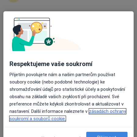
Diabetolog, Internista
15 názorů
Průměrné hodnocení na Apple a Play Store 4.5
Rokycanova 2798, Pardubice
•
Mapa
Poliklinika Rokycanova
Tento specialista nenabízí online rezervaci termínu na této adrese.
Rezervovat termín
Respektujeme vaše soukromí
Přijetím povolujete nám a našim partnerům používat
soubory cookie (nebo podobné technologie) ke
shromažďování údajů pro statistické účely a poskytování
obsahu na základě vašich zvyklostí při procházení. Své
preference můžete kdykoli zkontrolovat a aktualizovat v
nastavení. Další informace naleznete v
zásadách ochrany
soukromí a souborů cookie.
MUDr. Zuzana Kala Grofová
Diabetolog