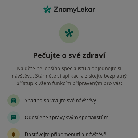
Hla
Otorinolaryngolog • Pardubice, pardubický
Filtry
• 1
Mapa
Doporučení otorinolaryngologové s Revírní
Pečujte o své zdraví
bratrská pokladna, zdravotní pojišťovna
Pardubice
Najděte nejlepšího specialistu a objednejte si
Jak řadíme výsledky vyhledávání?
návštěvu. Stáhněte si aplikaci a získejte bezplatný
přístup k všem funkcím připraveným pro vás:
Snadno spravujte své návštěvy
Odesílejte zprávy svým specialistům
Dostávejte připomenutí o návštěvě
MUDr. Aleš Hrdlička