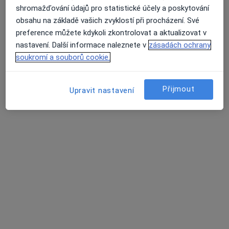
19 názorů
shromažďování údajů pro statistické účely a poskytování
obsahu na základě vašich zvyklostí při procházení. Své
Masarykovo náměstí 2667, Pardubice
•
Mapa
preference můžete kdykoli zkontrolovat a aktualizovat v
ORL HRDLIČKA s.r.o. - MUDr. Marie Hrdličková
nastavení. Další informace naleznete v
zásadách ochrany
Tento specialista nenabízí online rezervaci termínu na této adrese.
soukromí a souborů cookie.
Rezervovat termín
Přijmout
Upravit nastavení
MUDr. Ivo Zbořil
Otorinolaryngolog
10 názorů