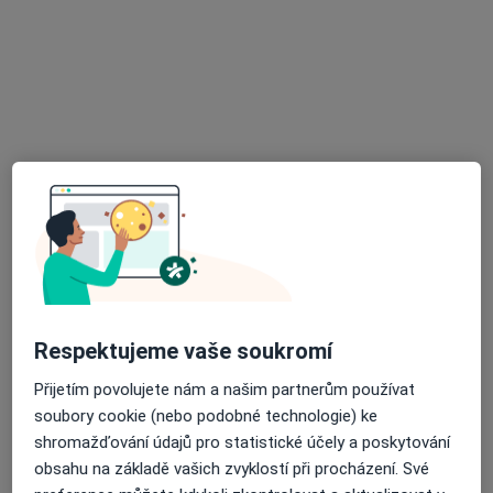
17 názorů
Adresa 1
Adresa 2
Sokolská 2587/81, Ostrava
•
Mapa
Ordinace
Tento specialista nenabízí online rezervaci termínu na této adrese.
Rezervovat termín
Respektujeme vaše soukromí
Přijetím povolujete nám a našim partnerům používat
soubory cookie (nebo podobné technologie) ke
shromažďování údajů pro statistické účely a poskytování
obsahu na základě vašich zvyklostí při procházení. Své
MUDr. Ondřej Němeček