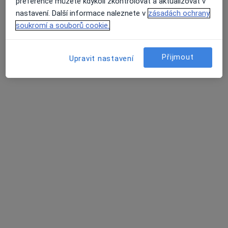
preference můžete kdykoli zkontrolovat a aktualizovat v
Otorinolaryngolog
nastavení. Další informace naleznete v
zásadách ochrany
20 názorů
soukromí a souborů cookie.
Kochova 3/816, Havířov
•
Mapa
Odborný lékař ušní, nosní, krční
Přijmout
Upravit nastavení
Tento specialista nenabízí online rezervaci termínu na této adrese.
Rezervovat termín
Hornická poliklinika s.r.o.
·
Více
Otorinolaryngolog, Chirurg, Diabetolog