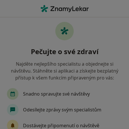
Hla
Otorinolaryngolog • Havířov, moravskoslezský
Filtry
• 1
Mapa
Doporučení otorinolaryngologové s Revírní
Pečujte o své zdraví
bratrská pokladna, zdravotní pojišťovna
Havířov
Najděte nejlepšího specialistu a objednejte si
Jak řadíme výsledky vyhledávání?
návštěvu. Stáhněte si aplikaci a získejte bezplatný
přístup k všem funkcím připraveným pro vás:
Snadno spravujte své návštěvy
Odesílejte zprávy svým specialistům
Dostávejte připomenutí o návštěvě
MUDr. Jana Boleslavská