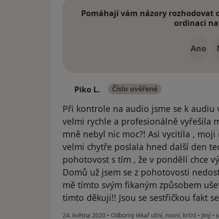
Pomáhají vám názory rozhodovat o 
ordinaci na
Ano
Piko L.
Číslo ověřené
P
Při kontrole na audio jsme se k audiu
velmi rychle a profesionálně vyřešila 
mně nebyl nic moc?! Asi vycitila , moj
velmi chytře poslala hned další den t
pohotovost s tím , že v pondělí chce vý
Domů už jsem se z pohotovosti nedostal
mě tímto svým fikaným způsobem ušetř
timto děkuji!! Jsou se sestřičkou fakt 
p
24. května 2020
•
Odborný lékař ušní, nosní, krční
•
Jiný
•
N