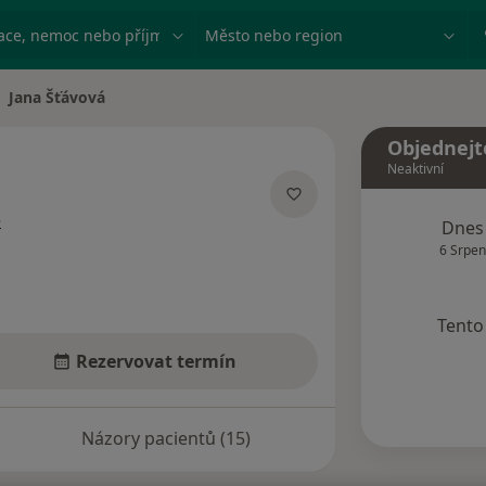
ace, nemoc nebo příjmení
Město nebo region
Jana Šťávová
na města
Objednejt
Neaktivní
o specializacích
e
Dnes
6 Srpen
Tento 
Rezervovat termín
Názory pacientů (15)