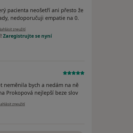
erý pacienta neošetří ani přesto že
pady, nedoporučuji empatie na 0.
odle názoru uživatele Dana K.
ahlásit zneužití
í!
Zaregistrujte se nyní
et neměnila bych a nedám na ně
na Prokopová nejlepší beze slov
odle názoru uživatele Monika Nagyová
ahlásit zneužití