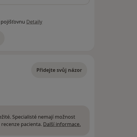
 pojišťovnu
Detaily
adrese
Přidejte svůj názor
žité. Specialisté nemají možnost
Další informace o názor
 recenze pacienta.
Další informace.