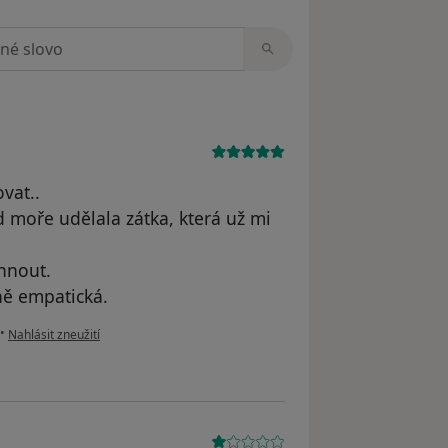
zorech
vat..
 moře udělala zátka, která už mi
áhnout.
ně empatická.
podle názoru uživatele Kate
•
Nahlásit zneužití