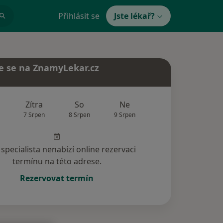
Přihlásit se
Jste lékař?
e se na ZnamyLekar.cz
Zítra
So
Ne
Po
Út
7 Srpen
8 Srpen
9 Srpen
10 Srpen
11 Srp
specialista nenabízí online rezervaci
termínu na této adrese.
Rezervovat termín