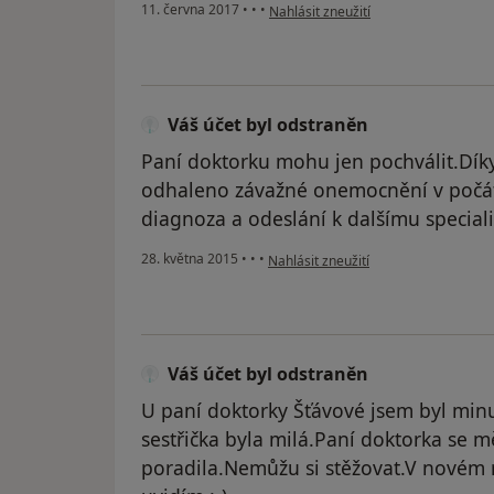
podle názoru uživatele Váš účet byl 
11. června 2017
•
•
•
Nahlásit zneužití
Váš účet byl odstraněn
Paní doktorku mohu jen pochválit.Díky
odhaleno závažné onemocnění v počát
diagnoza a odeslání k dalšímu speciali
podle názoru uživatele Váš účet byl 
28. května 2015
•
•
•
Nahlásit zneužití
Váš účet byl odstraněn
U paní doktorky Šťávové jsem byl min
sestřička byla milá.Paní doktorka se m
poradila.Nemůžu si stěžovat.V novém 