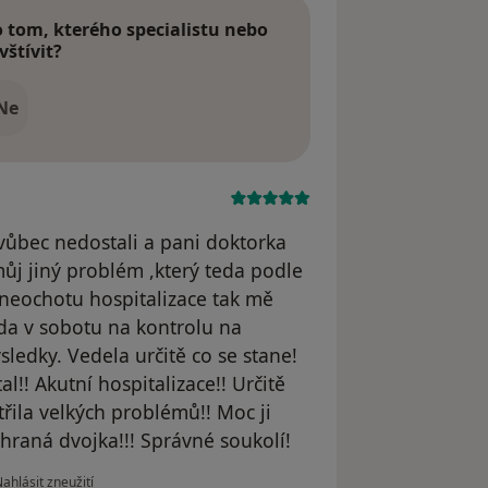
tom, kterého specialistu nebo
vštívit?
Ne
 vůbec nedostali a pani doktorka
můj jiný problém ,který teda podle
i neochotu hospitalizace tak mě
eda v sobotu na kontrolu na
sledky. Vedela určitě co se stane!
!! Akutní hospitalizace!! Určitě
ila velkých problémů!! Moc ji
sehraná dvojka!!! Správné soukolí!
odle názoru uživatele Piko L.
ahlásit zneužití