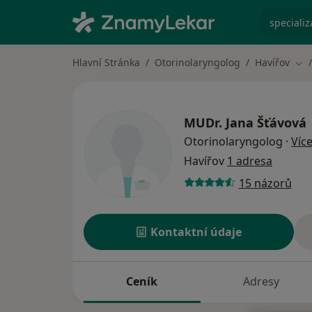
specializ
Hlavní Stránka
Otorinolaryngolog
Havířov
Změ
MUDr.
Jana Šťávová
Otorinolaryngolog
·
Víc
Havířov
1 adresa
15 názorů
Kontaktní údaje
Ceník
Adresy