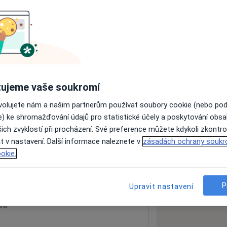
ách nejsou k dispozici
ádné informace o svých službách.
ujeme vaše soukromí
ovolujete nám a našim partnerům používat soubory cookie (nebo po
e) ke shromažďování údajů pro statistické účely a poskytování obs
ich zvyklostí při procházení. Své preference můžete kdykoli zkontro
t v nastavení. Další informace naleznete v
zásadách ochrany soukr
okie.
 mapu
 otevře v nové záložce
P
Upravit nastavení
ní