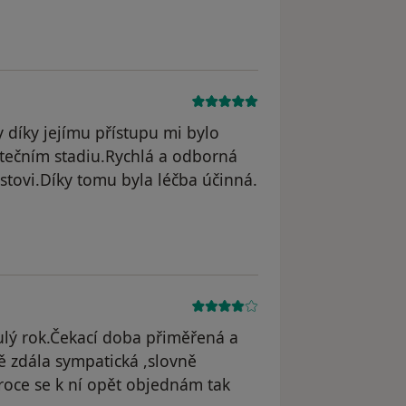
odstraněn
 díky jejímu přístupu mi bylo
ečním stadiu.Rychlá a odborná
stovi.Díky tomu byla léčba účinná.
odstraněn
ulý rok.Čekací doba přiměřená a
ě zdála sympatická ,slovně
roce se k ní opět objednám tak