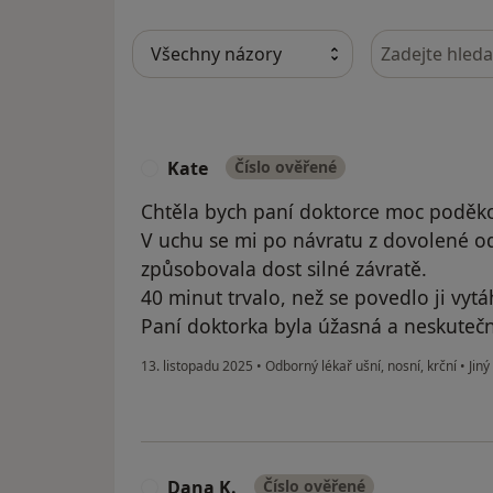
Hledejte v ná
Kate
Číslo ověřené
K
Chtěla bych paní doktorce moc poděko
V uchu se mi po návratu z dovolené od
způsobovala dost silné závratě.
40 minut trvalo, než se povedlo ji vyt
Paní doktorka byla úžasná a neskuteč
13. listopadu 2025
•
Odborný lékař ušní, nosní, krční
•
Jiný
Dana K.
Číslo ověřené
D