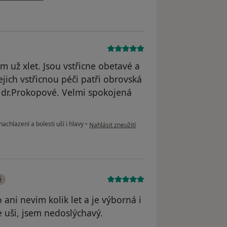
m už xlet. Jsou vstřicne obetavé a
ejich vstřicnou péči patři obrovská
í dr.Prokopové. Velmi spokojená
podle názoru uživatele Váš účet byl odstraněn
achlazení a bolesti uší i hlavy
•
Nahlásit zneužití
é
ani nevim kolik let a je výborná i
e uši, jsem nedoslýchavý.