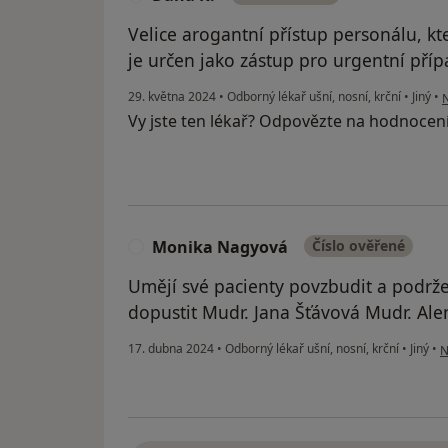
Velice arogantní přístup personálu, kt
je určen jako zástup pro urgentní pří
p
29. května 2024
•
Odborný lékař ušní, nosní, krční
•
Jiný
•
N
Vy jste ten lékař? Odpovězte na hodnocen
Monika Nagyová
Číslo ověřené
M
Umějí své pacienty povzbudit a podrž
dopustit Mudr. Jana Šťávová Mudr. Ale
p
17. dubna 2024
•
Odborný lékař ušní, nosní, krční
•
Jiný
•
N