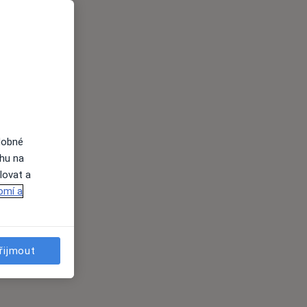
dobné
ahu na
lovat a
omí a
řijmout