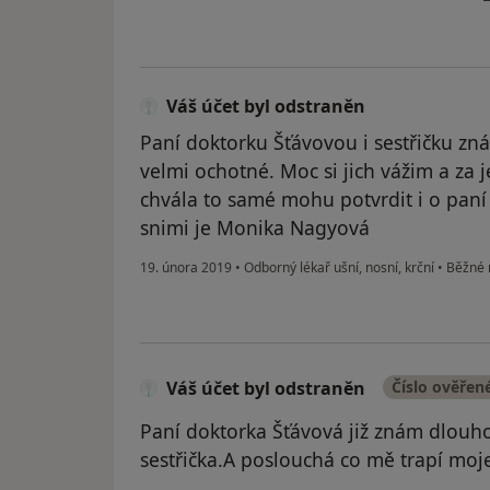
Váš účet byl odstraněn
Paní doktorku Šťávovou i sestřičku zná
velmi ochotné. Moc si jich vážim a za j
chvála to samé mohu potvrdit i o pan
snimi je Monika Nagyová
19. února 2019
•
Odborný lékař ušní, nosní, krční
•
Běžné n
Váš účet byl odstraněn
Číslo ověřen
Paní doktorka Šťávová již znám dlouho 
sestřička.A poslouchá co mě trapí moj