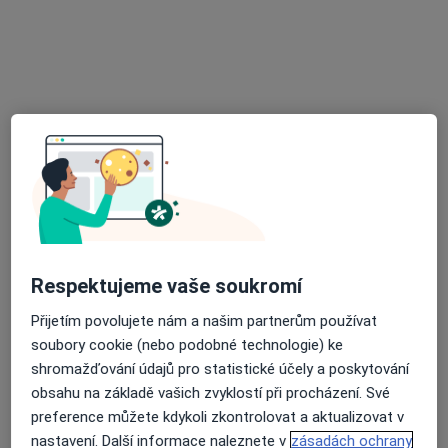
MUDr. Soňa Kutáčová
·
Více
Otorinolaryngolog
3 názory
náměstí SNP 1886/4, Ostrava-Zabřeh
•
Mapa
ORL Poliklinika Ostrava Zábřeh, s.r.o.
Tento specialista nenabízí online rezervaci termínu na této adrese.
Respektujeme vaše soukromí
Rezervovat termín
Přijetím povolujete nám a našim partnerům používat
soubory cookie (nebo podobné technologie) ke
shromažďování údajů pro statistické účely a poskytování
obsahu na základě vašich zvyklostí při procházení. Své
preference můžete kdykoli zkontrolovat a aktualizovat v
nastavení. Další informace naleznete v
zásadách ochrany