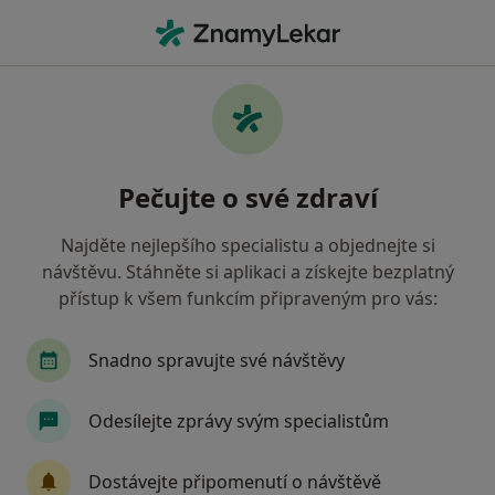
Hla
Otorinolaryngolog • Ostrava, moravskoslezský
Filtry
Mapa
Otorinolaryngolog Ostrava
Pečujte o své zdraví
Jak řadíme výsledky vyhledávání?
Najděte nejlepšího specialistu a objednejte si
návštěvu. Stáhněte si aplikaci a získejte bezplatný
Jakou pojišťovnu máte?
přístup k všem funkcím připraveným pro vás:
Všeobecná zdravotní pojišťovna
Zdravotní poj
Snadno spravujte své návštěvy
Odesílejte zprávy svým specialistům
Dostávejte připomenutí o návštěvě