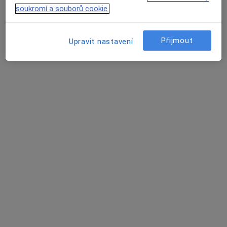
soukromí a souborů cookie.
Přijmout
Upravit nastavení
MUDr. Jan Hradil
Otorinolaryngolog
15 názorů
Chittussiho 9, Ostrava
•
Mapa
Ordinace
Tento specialista nenabízí online rezervaci termínu na této adrese.
Rezervovat termín