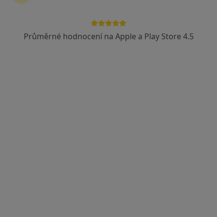
Průměrné hodnocení na Apple a Play Store 4.5
MUDr. Karel Matler
·
Více
Otorinolaryngolog
Adresa 1
Adresa 2
Elišky Krásnohorské 321, Frýdek-Místek
•
Mapa
Nemocnice ve Frýdku-Místku, p.o.
Tento specialista nenabízí online rezervaci termínu na této adrese.
Rezervovat termín