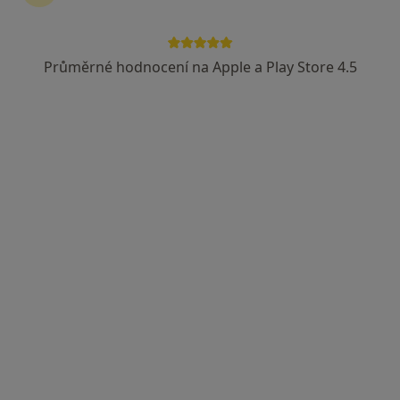
Průměrné hodnocení na Apple a Play Store 4.5
MUDr. Karel Matler
·
Více
Otorinolaryngolog
Velká 17/3051, Ostrava
•
Mapa
Klinika LLC, Plastická chirurgie a laserové léčebně centrum
Tento specialista nenabízí online rezervaci termínu na této adrese.
Rezervovat termín