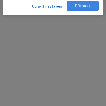
Přijmout
Upravit nastavení
MUDr. Jan Hradil
Otorinolaryngolog
15 názorů
Chittussiho 9, Ostrava
•
Mapa
Ordinace
Tento specialista nenabízí online rezervaci termínu na této adrese.
Rezervovat termín
MUDr. Jaroslava Schwarzová