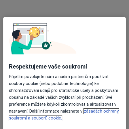
MUDr. Soňa Kutáčová
·
Více
Otorinolaryngolog
3 názory
náměstí SNP 1886/4, Ostrava-Zabřeh
•
Mapa
ORL Poliklinika Ostrava Zábřeh, s.r.o.
Tento specialista nenabízí online rezervaci termínu na této adrese.
Respektujeme vaše soukromí
Rezervovat termín
Přijetím povolujete nám a našim partnerům používat
soubory cookie (nebo podobné technologie) ke
shromažďování údajů pro statistické účely a poskytování
obsahu na základě vašich zvyklostí při procházení. Své
preference můžete kdykoli zkontrolovat a aktualizovat v
nastavení. Další informace naleznete v
zásadách ochrany
soukromí a souborů cookie.