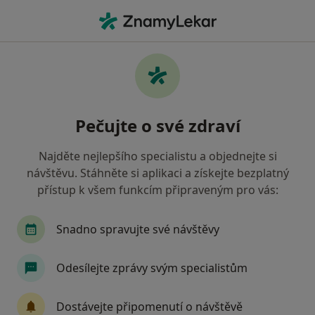
Hla
Otorinolaryngolog • Moravská Ostrava a Přívoz, Ostrava, moravskoslezský
Filtry
Mapa
Otorinolaryngolog, Moravská Ostrava a
Pečujte o své zdraví
Přívoz, Ostrava
Jak řadíme výsledky vyhledávání?
Najděte nejlepšího specialistu a objednejte si
návštěvu. Stáhněte si aplikaci a získejte bezplatný
přístup k všem funkcím připraveným pro vás:
Jakou pojišťovnu máte?
Všeobecná zdravotní pojišťovna
Zdravotní poj
Snadno spravujte své návštěvy
Odesílejte zprávy svým specialistům
Dostávejte připomenutí o návštěvě