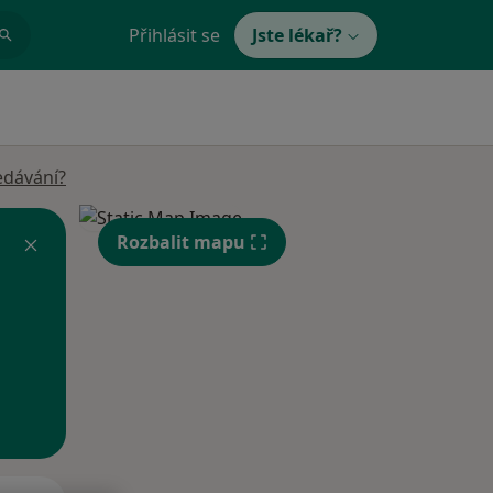
Přihlásit se
Jste lékař?
edávání?
Rozbalit mapu