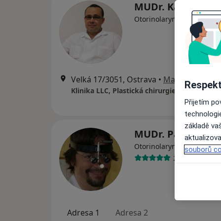
MUDr. Karel Matl
·
Více
Otorinolaryngolog
Velká 17/3051, Ostrava
•
Mapa
Respekt
Přijetím p
technologi
základě vaš
MUDr. Pavel Štr
aktualizova
·
Více
Otorinolaryngolog
souborů co
29 názorů
Adresa 1
Adresa 2