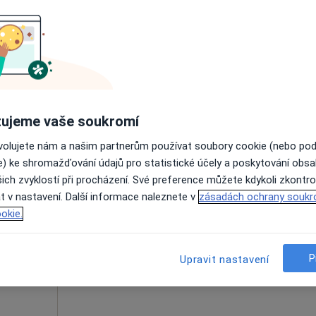
er
Dnes
Zítra
Po
Út
8 Srpen
9 Srpen
10 Srpen
11 Srpe
Online rezervace termínu není k dispozic
Rezervovat termín
ujeme vaše soukromí
Klinika LLC, Plastická chirurgie a laserové léčebně centrum
ovolujete nám a našim partnerům používat soubory cookie (nebo po
e) ke shromažďování údajů pro statistické účely a poskytování obs
ich zvyklostí při procházení. Své preference můžete kdykoli zkontro
ympl
Dnes
Zítra
Po
Út
t v nastavení. Další informace naleznete v
zásadách ochrany soukr
8 Srpen
9 Srpen
10 Srpen
11 Srpe
okie.
Online rezervace termínu není k dispozic
P
Upravit nastavení
Rezervovat termín