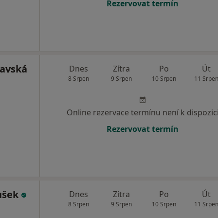
Rezervovat termín
lavská
Dnes
Zítra
Po
Út
8 Srpen
9 Srpen
10 Srpen
11 Srpe
Online rezervace termínu není k dispozic
Rezervovat termín
ušek
Dnes
Zítra
Po
Út
8 Srpen
9 Srpen
10 Srpen
11 Srpe