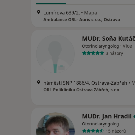
Lumírova 639/2,
•
Mapa
Ambulance ORL- Auris s.r.o., Ostrava
MUDr. Soňa Kutá
·
Více
Otorinolaryngolog
3 názory
náměstí SNP 1886/4, Ostrava-Zabřeh
•
M
ORL Poliklinika Ostrava Zábřeh, s.r.o.
MUDr. Jan Hradil
Otorinolaryngolog
15 názorů