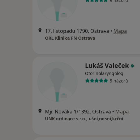
9 názorů
17. listopadu 1790, Ostrava
•
Mapa
ORL Klinika FN Ostrava
Lukáš Valeček
Otorinolaryngolog
5 názorů
Mjr. Nováka 1/1392, Ostrava
•
Mapa
UNK ordinace s.r.o., ušní,nosní,krční