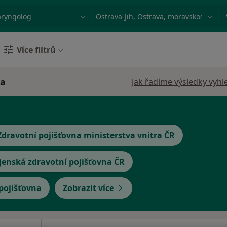
ace, nemoc nebo příjmení
Město nebo region
Více filtrů
va
Jak řadíme výsledky vyhl
Zdravotní pojišťovna ministerstva vnitra ČR
jenská zdravotní pojišťovna ČR
 pojišťovna
Zobrazit více