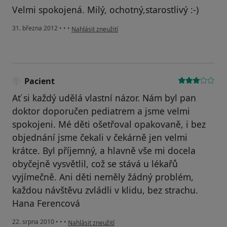
Velmi spokojená. Milý, ochotný,starostlivý :-)
podle názoru uživatele Nikola
31. března 2012
•
•
•
Nahlásit zneužití
Pacient
Ať si každý udělá vlastní názor. Nám byl pan
doktor doporučen pediatrem a jsme velmi
spokojeni. Mé děti ošetřoval opakovaně, i bez
objednání jsme čekali v čekárně jen velmi
krátce. Byl příjemný, a hlavně vše mi docela
obyčejně vysvětlil, což se stává u lékařů
vyjímečně. Ani děti neměly žádný problém,
každou návštěvu zvládli v klidu, bez strachu.
Hana Ferencová
podle názoru uživatele Pacient
22. srpna 2010
•
•
•
Nahlásit zneužití