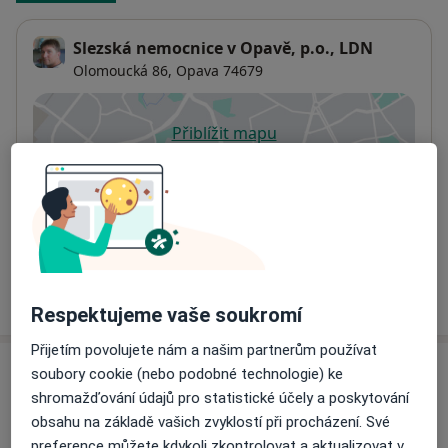
Slezská nemocnice v Opavě, p.o., LDN
Olomoucká 86,
Opava
74679
Přiblížit mapu
se otevře v nové záložce
Dostupnost
Na této adrese online kalendář není aktivní
Co mám v takové situaci udělat?
Více
o adrese
Respektujeme vaše soukromí
Přijetím povolujete nám a našim partnerům používat
soubory cookie (nebo podobné technologie) ke
Názory
shromažďování údajů pro statistické účely a poskytování
obsahu na základě vašich zvyklostí při procházení. Své
Přidejte svůj názor
preference můžete kdykoli zkontrolovat a aktualizovat v