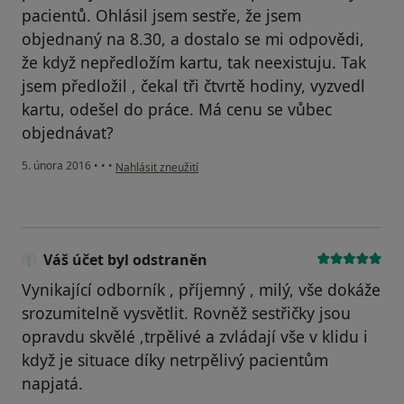
pacientů. Ohlásil jsem sestře, že jsem
objednaný na 8.30, a dostalo se mi odpovědi,
že když nepředložím kartu, tak neexistuju. Tak
jsem předložil , čekal tři čtvrtě hodiny, vyzvedl
kartu, odešel do práce. Má cenu se vůbec
objednávat?
podle názoru uživatele Váš účet byl odstraněn
5. února 2016
•
•
•
Nahlásit zneužití
Váš účet byl odstraněn
Vynikající odborník , příjemný , milý, vše dokáže
srozumitelně vysvětlit. Rovněž sestřičky jsou
opravdu skvělé ,trpělivé a zvládají vše v klidu i
když je situace díky netrpělivý pacientům
napjatá.