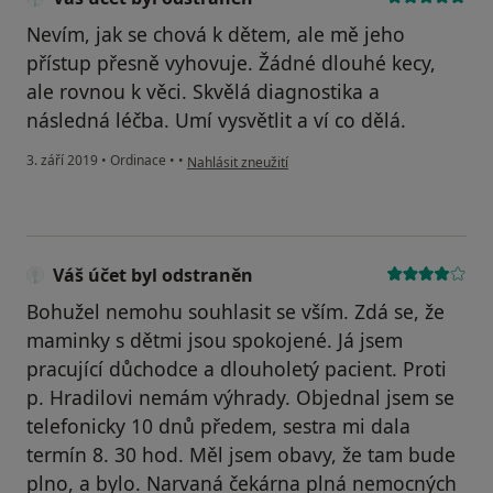
Nevím, jak se chová k dětem, ale mě jeho
přístup přesně vyhovuje. Žádné dlouhé kecy,
ale rovnou k věci. Skvělá diagnostika a
následná léčba. Umí vysvětlit a ví co dělá.
podle názoru uživatele Váš účet byl odstraněn
3. září 2019
•
Ordinace
•
•
Nahlásit zneužití
Váš účet byl odstraněn
Bohužel nemohu souhlasit se vším. Zdá se, že
maminky s dětmi jsou spokojené. Já jsem
pracující důchodce a dlouholetý pacient. Proti
p. Hradilovi nemám výhrady. Objednal jsem se
telefonicky 10 dnů předem, sestra mi dala
termín 8. 30 hod. Měl jsem obavy, že tam bude
plno, a bylo. Narvaná čekárna plná nemocných