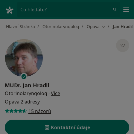
Hla
Co hledáte?
Hlavní Stránka
Otorinolaryngolog
Opava
Jan Hradil
Změna města
MUDr.
Jan Hradil
o specializacích
Otorinolaryngolog
·
Více
Opava
2 adresy
15 názorů
Kontaktní údaje