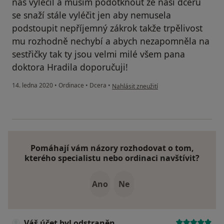
nás vyléčil a musím podotknout že naší dceru
se snaží stále vyléčit jen aby nemusela
podstoupit nepříjemný zákrok takže trpělivost
mu rozhodně nechybí a abych nezapomněla na
sestřičky tak ty jsou velmi milé všem pana
doktora Hradila doporučuji!
podle názoru uživatele Váš účet byl ods
14. ledna 2020
•
Ordinace
•
Dcera
•
Nahlásit zneužití
Pomáhají vám názory rozhodovat o tom,
kterého specialistu nebo ordinaci navštívit?
Ano
Ne
Váš účet byl odstraněn