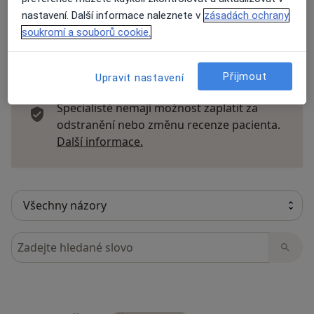
nastavení. Další informace naleznete v
zásadách ochrany
soukromí a souborů cookie.
15 názorů
Přijmout
Upravit nastavení
Recenze pacientů jsou pro nás důležité.
Specialisté nemají možnost zaplatit za
odstranění nebo změnu recenze pacienta.
Další informace o názorech
Další informace.
Hledejte v názorech