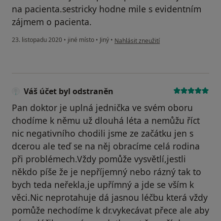
na pacienta.sestricky hodne mile s evidentním
zájmem o pacienta.
podle názoru uživatele Zdenka.jamko
23. listopadu 2020
•
jiné místo
•
Jiný
•
Nahlásit zneužití
Váš účet byl odstraněn
Pan doktor je uplná jednička ve svém oboru
chodíme k němu už dlouhá léta a nemůžu říct
nic negativního chodili jsme ze začátku jen s
dcerou ale teď se na něj obracíme celá rodina
při problémech.Vždy pomůže vysvětlí,jestli
někdo píše že je nepříjemný nebo rázný tak to
bych teda neřekla,je upřímný a jde se vším k
věci.Nic neprotahuje dá jasnou léčbu která vždy
pomůže nechodíme k dr.vykecávat přece ale aby