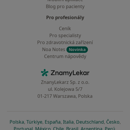
Blog pro pacienty
Pro profesionály
Ceník
Pro specialisty
Pro zdravotnická zařízení
Noa Notes
Novinka
Centrum nápovědy
Kontakt
ZnamyLekar - Hlavní stránka
ZnanyLekarz Sp. z o.o.
ul. Kolejowa 5/7
01-217 Warszawa, Polska
se otevře v nové záložce
se otevře v nové záložce
se otevře v nové záložce
se otevře v nové záložce
se otevře v 
se o
Polska
,
Türkiye
,
España
,
Italia
,
Deutschland
,
Česko
,
se otevře v nové záložce
se otevře v nové záložce
se otevře v nové záložce
se otevře v nové záložc
se otevře v 
se ote
Portugal
,
México
,
Chile
,
Brasil
,
Argentina
,
Perú
,