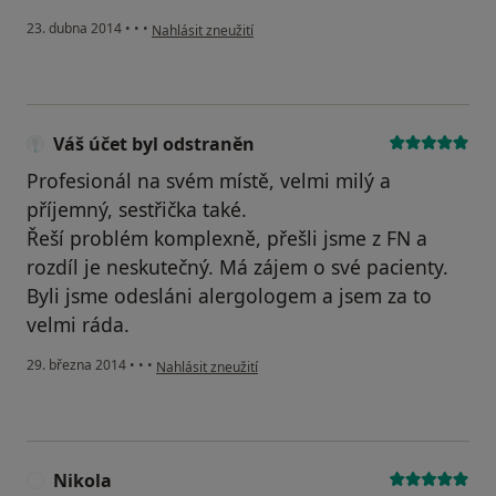
podle názoru uživatele Váš účet byl odstraněn
23. dubna 2014
•
•
•
Nahlásit zneužití
Váš účet byl odstraněn
Profesionál na svém místě, velmi milý a
příjemný, sestřička také.
Řeší problém komplexně, přešli jsme z FN a
rozdíl je neskutečný. Má zájem o své pacienty.
Byli jsme odesláni alergologem a jsem za to
velmi ráda.
podle názoru uživatele Váš účet byl odstraněn
29. března 2014
•
•
•
Nahlásit zneužití
Nikola
N