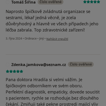
Tomáš Šiřina
Číslo ověřené
T
Naprosto špičkově zvládnutá organizace se
sestrami, lékař jedná věcně, je zcela
důvěryhodný a hlavně ve všech případech jeho
léčba zabrala. Top zdravotnické zařízení!
podle názoru uživatele Tomáš Šiřina
3. října 2024
•
Ordinace
•
Jiný
•
Nahlásit zneužití
Zdenka.jamkova@seznam.cz
Číslo ověřené
Z
Pana doktora Hradila si velmi vážím. Je
špičkovým odborníkem ve svém oboru.
Perfektní diagnostik, empaticky, dovede soucitit
s pacientem, rychle se rozhoduje.bez dlouhého
čekání. Zmiňuji také pekne prostredi mající vliv