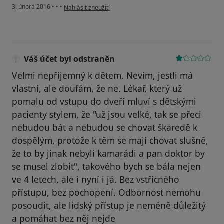
podle názoru uživatele Váš účet byl odstraněn
3. února 2016
•
•
•
Nahlásit zneužití
Váš účet byl odstraněn
Velmi nepříjemný k dětem. Nevím, jestli má
vlastní, ale doufám, že ne. Lékař, který už
pomalu od vstupu do dveří mluví s dětskými
pacienty stylem, že "už jsou velké, tak se přeci
nebudou bát a nebudou se chovat škaredě k
dospělým, protože k těm se mají chovat slušně,
že to by jinak nebyli kamarádi a pan doktor by
se musel zlobit", takového bych se bála nejen
ve 4 letech, ale i nyní i já. Bez vstřícného
přístupu, bez pochopení. Odbornost nemohu
posoudit, ale lidský přístup je neméně důležitý
a pomáhat bez něj nejde