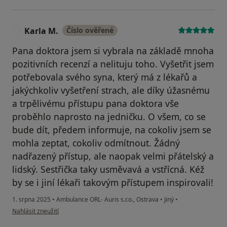
Karla M.
Číslo ověřené
K
Pana doktora jsem si vybrala na základě mnoha
pozitivních recenzí a nelituju toho. Vyšetřit jsem
potřebovala svého syna, který má z lékařů a
jakýchkoliv vyšetření strach, ale díky úžasnému
a trpělivému přístupu pana doktora vše
proběhlo naprosto na jedničku. O všem, co se
bude dít, předem informuje, na cokoliv jsem se
mohla zeptat, cokoliv odmítnout. Žádný
nadřazený přístup, ale naopak velmi přátelský a
lidský. Sestřička taky usměvavá a vstřícná. Kéž
by se i jiní lékaři takovým přístupem inspirovali!
1. srpna 2025
•
Ambulance ORL- Auris s.r.o., Ostrava
•
Jiný
•
podle názoru uživatele Karla M.
Nahlásit zneužití