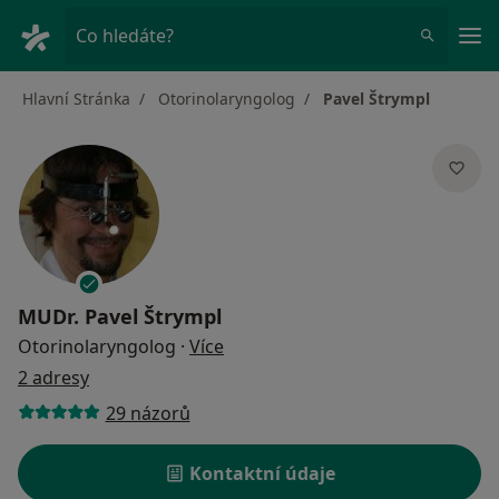
Hla
Co hledáte?
Hlavní Stránka
Otorinolaryngolog
Pavel Štrympl
MUDr.
Pavel Štrympl
o specializacích
Otorinolaryngolog
·
Více
2 adresy
29 názorů
Kontaktní údaje