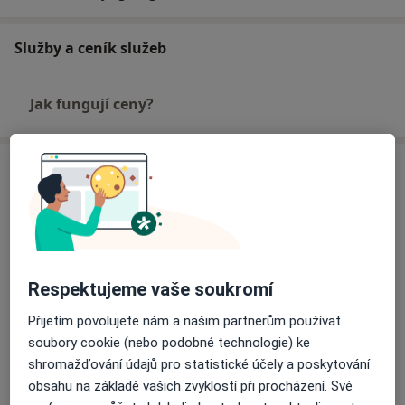
Hovoříme anglicky.
Služby a ceník služeb
Jak fungují ceny?
Adresy (2)
Adresa 1
Adresa 2
Ambulance ORL- Auris s.r.o., Ostrava
Respektujeme vaše soukromí
Přijetím povolujete nám a našim partnerům používat
Přiblížit mapu
soubory cookie (nebo podobné technologie) ke
se otevře v nové záložce
shromažďování údajů pro statistické účely a poskytování
obsahu na základě vašich zvyklostí při procházení. Své
Dostupnost
Na této adrese online kalendář není aktivní