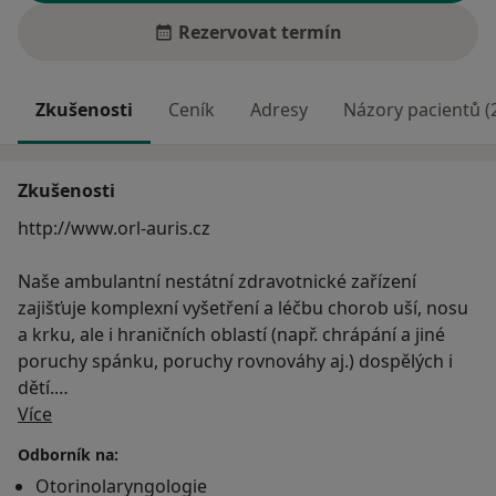
Rezervovat termín
Zkušenosti
Ceník
Adresy
Názory pacientů (
Zkušenosti
http://www.orl-auris.cz
Naše ambulantní nestátní zdravotnické zařízení
zajišťuje komplexní vyšetření a léčbu chorob uší, nosu
a krku, ale i hraničních oblastí (např. chrápání a jiné
poruchy spánku, poruchy rovnováhy aj.) dospělých i
dětí.
O mně
Více
K vyšetření u nás není třeba doporučení od
Odborník na:
praktického lékaře.
Otorinolaryngologie