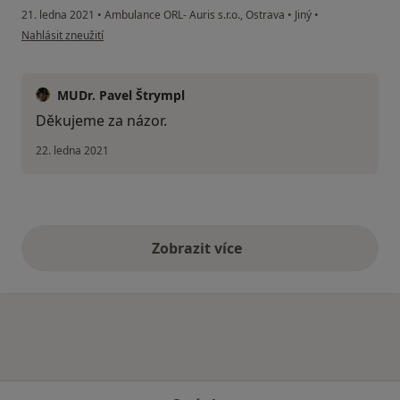
21. ledna 2021
•
Ambulance ORL- Auris s.r.o., Ostrava
•
Jiný
•
podle názoru uživatele I. Sládečková
Nahlásit zneužití
MUDr. Pavel Štrympl
Děkujeme za názor.
22. ledna 2021
Zobrazit více
výše uvedené názory