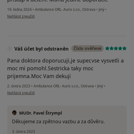
19. ledna 2024
•
Ambulance ORL- Auris s.r.o., Ostrava
•
Jiný
•
podle názoru uživatele K.L
Nahlásit zneužití
Váš účet byl odstraněn
Číslo ověřené
Pana doktora doporucuji,je super,vse vysvetli a
moc mi pomohl.Sestricka taky moc
prijemna.Moc Vam dekuji
2. února 2023
•
Ambulance ORL- Auris s.r.o., Ostrava
•
Jiný
•
podle názoru uživatele Váš účet byl odstraněn
Nahlásit zneužití
MUDr. Pavel Štrympl
Děkujeme za zpětnou vazbu a za důvěru.
3. února 2023