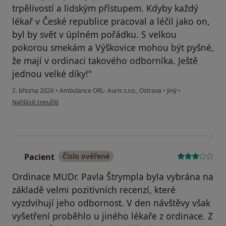
trpělivostí a lidským přístupem. Kdyby každý
lékař v České republice pracoval a léčil jako on,
byl by svět v úplném pořádku. S velkou
pokorou smekám a Výškovice mohou být pyšné,
že mají v ordinaci takového odborníka. Ještě
jednou velké díky!"
2. března 2026
•
Ambulance ORL- Auris s.r.o., Ostrava
•
Jiný
•
podle názoru uživatele CHOLEVA
Nahlásit zneužití
Pacient
Číslo ověřené
P
Ordinace MUDr. Pavla Štrympla byla vybrána na
základě velmi pozitivních recenzí, které
vyzdvihují jeho odbornost. V den návštěvy však
vyšetření proběhlo u jiného lékaře z ordinace. Z