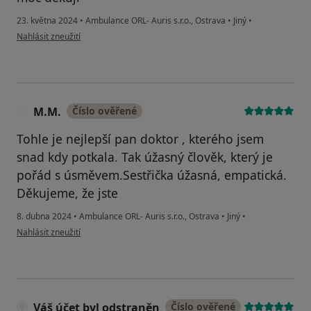
23. května 2024
•
Ambulance ORL- Auris s.r.o., Ostrava
•
Jiný
•
podle názoru uživatele Martina
Nahlásit zneužití
M.M.
Číslo ověřené
M
Tohle je nejlepší pan doktor , kterého jsem
snad kdy potkala. Tak úžasný člověk, který je
pořád s úsměvem.Sestřička úžasná, empatická.
Děkujeme, že jste
8. dubna 2024
•
Ambulance ORL- Auris s.r.o., Ostrava
•
Jiný
•
podle názoru uživatele M.M.
Nahlásit zneužití
Váš účet byl odstraněn
Číslo ověřené