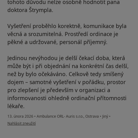
tohoto důvodu nelze osobně hodnotit pana
doktora Štrympla.
Vyšetření proběhlo korektně, komunikace byla
věcná a srozumitelná. Prostředí ordinace je
pěkné a udržované, personál příjemný.
Jedinou nevýhodou je delší čekací doba, která
může být i při objednání na konkrétní čas delší,
než by bylo očekáváno. Celkově tedy smíšený
dojem – samotné vyšetření v pořádku, prostor
pro zlepšení je především v organizaci a
informovanosti ohledně ordinační přítomnosti
lékaře.
13. února 2026
•
Ambulance ORL- Auris s.r.o., Ostrava
•
Jiný
•
podle názoru uživatele Pacient
Nahlásit zneužití