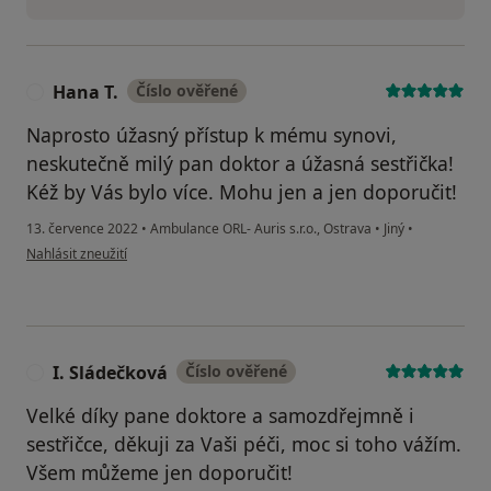
Hana T.
Číslo ověřené
H
Naprosto úžasný přístup k mému synovi,
neskutečně milý pan doktor a úžasná sestřička!
Kéž by Vás bylo více. Mohu jen a jen doporučit!
13. července 2022
•
Ambulance ORL- Auris s.r.o., Ostrava
•
Jiný
•
podle názoru uživatele Hana T.
Nahlásit zneužití
I. Sládečková
Číslo ověřené
I
Velké díky pane doktore a samozdřejmně i
sestřičce, děkuji za Vaši péči, moc si toho vážím.
Všem můžeme jen doporučit!