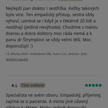
Nejlepší pan doktor i sestřička. Kežby takových
bylo více. Ten empatický přístup, sestra vždy
vyhoví, usmívá se i když je v čekárně 20 lidí a
nestíhají (jediná nevýhoda). Chodíme s malou
dcerou a dcera doktory moc ráda nemá a k
panu dr Štrymplovi se vždy velmi těší. Moc
doporučuji! :)
13. března 2024
•
Ambulance ORL- Auris s.r.o., Ostrava
•
Jiný
•
podle názoru uživatele Váš účet byl odstraněn
Nahlásit zneužití
K.L
Číslo ověřené
K
Specialista ve svém oboru. Empatický, příjemný,
zajímá se o pacienta. A mimo jiné úžasný
přístup k dětem. Mohu jedině doporučit.