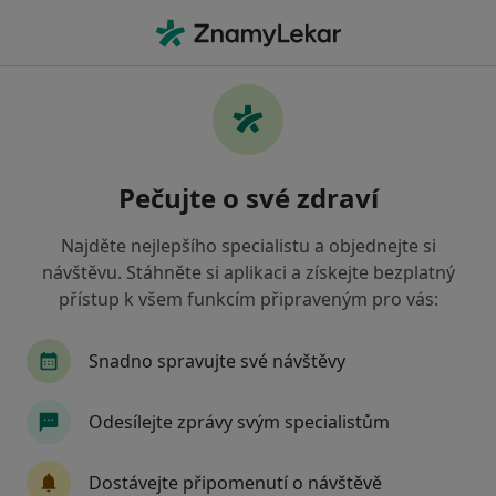
Hla
Otorinolaryngolog • Ostrava, moravskoslezský
Filtry
• 1
Mapa
Doporučení otorinolaryngologové s
Pečujte o své zdraví
Zdravotní pojišťovna ministerstva vnitra ČR
Ostrava
Najděte nejlepšího specialistu a objednejte si
Jak řadíme výsledky vyhledávání?
návštěvu. Stáhněte si aplikaci a získejte bezplatný
přístup k všem funkcím připraveným pro vás:
Snadno spravujte své návštěvy
Odesílejte zprávy svým specialistům
Dostávejte připomenutí o návštěvě
MUDr. Pavel Štrympl