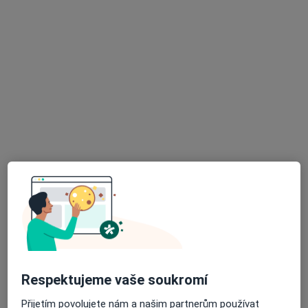
14 názorů
17. listopadu 1790, Ostrava
•
Mapa
Fakultní nemocnice Ostrava
Tento specialista nenabízí online rezervaci termínu na této adrese.
Rezervovat termín
MUDr. Pavel Havránek
Otorinolaryngolog
Respektujeme vaše soukromí
1 názor
Přijetím povolujete nám a našim partnerům používat