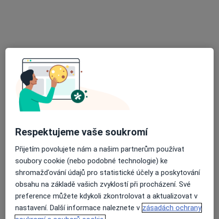
ORL ambulance MUDr. Jana Boleslavská
Tento specialista nenabízí online rezervaci termínu na této adrese.
Rezervovat termín
Respektujeme vaše soukromí
Přijetím povolujete nám a našim partnerům používat
Gabriela Klementová
soubory cookie (nebo podobné technologie) ke
Otorinolaryngolog
shromažďování údajů pro statistické účely a poskytování
4 názory
obsahu na základě vašich zvyklostí při procházení. Své
Opavská 962, Ostrava
•
Mapa
preference můžete kdykoli zkontrolovat a aktualizovat v
Mephacentrum ordinace ORL
nastavení. Další informace naleznete v
zásadách ochrany