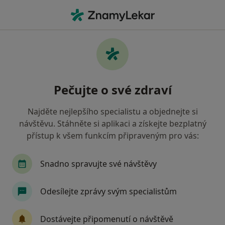
Hla
Otorinolaryngolog • Ostrava, moravskoslezský
Filtry
• 1
Mapa
Doporučení otorinolaryngologové s Oborová
Pečujte o své zdraví
zdravotní pojišťovna Ostrava
Jak řadíme výsledky vyhledávání?
Najděte nejlepšího specialistu a objednejte si
návštěvu. Stáhněte si aplikaci a získejte bezplatný
přístup k všem funkcím připraveným pro vás:
Snadno spravujte své návštěvy
Odesílejte zprávy svým specialistům
MUDr. Pavel Štrympl
Dostávejte připomenutí o návštěvě
·
Více
Otorinolaryngolog