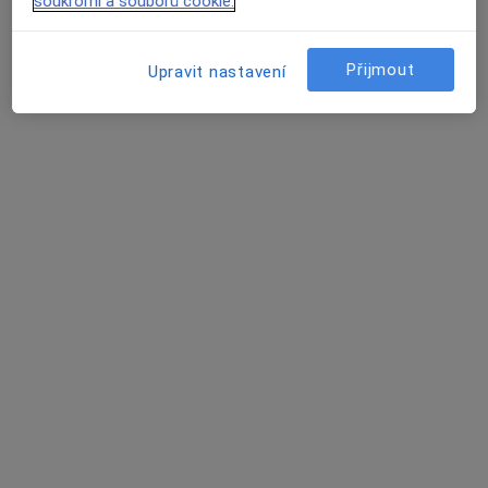
Tento specialista nenabízí online rezervaci termínu na této adrese.
soukromí a souborů cookie.
Rezervovat termín
Přijmout
Upravit nastavení
MUDr. Pavel Havránek
Otorinolaryngolog
1 názor
17. listopadu 1790, Ostrava
•
Mapa
Fakultní nemocnice Ostrava
Tento specialista nenabízí online rezervaci termínu na této adrese.