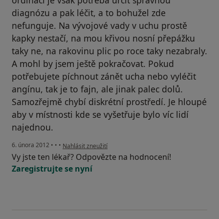
ordinaci je však potřeba určit správnou
diagnózu a pak léčit, a to bohužel zde
nefunguje. Na vývojové vady v uchu prostě
kapky nestačí, na mou křivou nosní přepážku
taky ne, na rakovinu plic po roce taky nezabraly.
A mohl by jsem ještě pokračovat. Pokud
potřebujete píchnout zánět ucha nebo vyléčit
angínu, tak je to fajn, ale jinak palec dolů.
Samozřejmě chybí diskrétní prostředí. Je hloupé
aby v místnosti kde se vyšetřuje bylo víc lidí
najednou.
podle názoru uživatele P
6. února 2012
•
•
•
Nahlásit zneužití
Vy jste ten lékař? Odpovězte na hodnocení!
Zaregistrujte se nyní