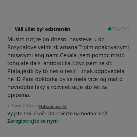
Váš účet byl odstraněn
Musim rict,ze po dnesni navsteve u dr.
Rosypalove velmi zklamana.Trpim opakovanymi
hnisavymi anginami.Cekala jsem pomoc.misto
toho,ale dalsi antibiotika.Kdyz jsem se dr.
Ptala,jestli by to neslo resit i jinak.odpovedela
ne :D Pani doktorka by se mela vice zajimat o
novodobe leky a rozvijet se.Je sto let za
opicema.
podle názoru uživatele Váš účet byl odstraněn
2. února 2015
•
•
•
Nahlásit zneužití
Vy jste ten lékař? Odpovězte na hodnocení!
Zaregistrujte se nyní