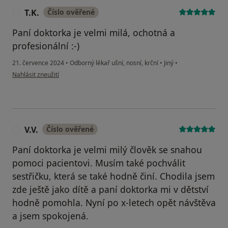
T.K.
Číslo ověřené
T
Paní doktorka je velmi milá, ochotná a
profesionální :-)
21. července 2024
•
Odborný lékař ušní, nosní, krční
•
Jiný
•
podle názoru uživatele T.K.
Nahlásit zneužití
V.V.
Číslo ověřené
V
Paní doktorka je velmi milý člověk se snahou
pomoci pacientovi. Musím také pochválit
sestřičku, která se také hodně činí. Chodila jsem
zde ještě jako dítě a paní doktorka mi v dětství
hodně pomohla. Nyní po x-letech opět návštěva
a jsem spokojená.