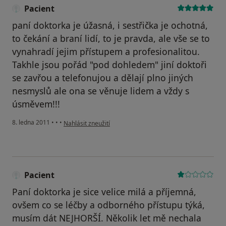
Pacient
paní doktorka je úžasná, i sestřička je ochotná,
to čekání a braní lidí, to je pravda, ale vše se to
vynahradí jejim přístupem a profesionalitou.
Takhle jsou pořád "pod dohledem" jiní doktoři
se zavřou a telefonujou a dělají plno jiných
nesmyslů ale ona se věnuje lidem a vždy s
úsměvem!!!
podle názoru uživatele Pacient
8. ledna 2011
•
•
•
Nahlásit zneužití
Pacient
Paní doktorka je sice velice milá a příjemná,
ovšem co se léčby a odborného přístupu týká,
musím dát NEJHORŠÍ. Několik let mě nechala