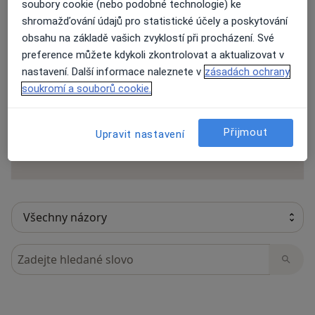
soubory cookie (nebo podobné technologie) ke
shromažďování údajů pro statistické účely a poskytování
obsahu na základě vašich zvyklostí při procházení. Své
preference můžete kdykoli zkontrolovat a aktualizovat v
29 názorů
nastavení. Další informace naleznete v
zásadách ochrany
soukromí a souborů cookie.
Recenze pacientů jsou pro nás důležité.
Specialisté nemají možnost zaplatit za
Přijmout
Upravit nastavení
odstranění nebo změnu recenze pacienta.
Další informace o názorech
Další informace.
Hledejte v názorech