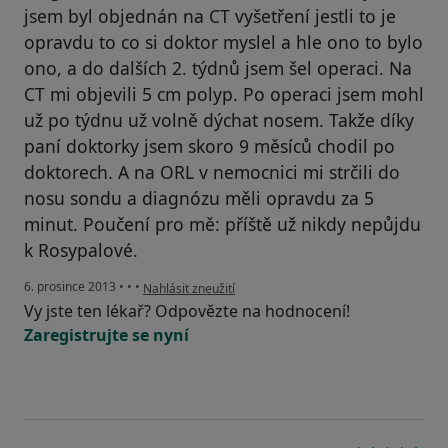
jsem byl objednán na CT vyšetření jestli to je
opravdu to co si doktor myslel a hle ono to bylo
ono, a do dalších 2. týdnů jsem šel operaci. Na
CT mi objevili 5 cm polyp. Po operaci jsem mohl
už po týdnu už volně dýchat nosem. Takže díky
paní doktorky jsem skoro 9 měsíců chodil po
doktorech. A na ORL v nemocnici mi strčili do
nosu sondu a diagnózu měli opravdu za 5
minut. Poučení pro mě: příště už nikdy nepůjdu
k Rosypalové.
podle názoru uživatele Váš účet byl odstraněn
6. prosince 2013
•
•
•
Nahlásit zneužití
Vy jste ten lékař? Odpovězte na hodnocení!
Zaregistrujte se nyní