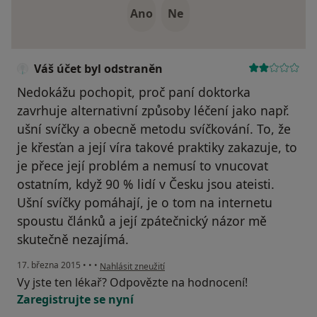
Ano
Ne
Váš účet byl odstraněn
Nedokážu pochopit, proč paní doktorka
zavrhuje alternativní způsoby léčení jako např.
ušní svíčky a obecně metodu svíčkování. To, že
je křesťan a její víra takové praktiky zakazuje, to
je přece její problém a nemusí to vnucovat
ostatním, když 90 % lidí v Česku jsou ateisti.
Ušní svíčky pomáhají, je o tom na internetu
spoustu článků a její zpátečnický názor mě
skutečně nezajímá.
podle názoru uživatele Váš účet byl odstraněn
17. března 2015
•
•
•
Nahlásit zneužití
Vy jste ten lékař? Odpovězte na hodnocení!
Zaregistrujte se nyní