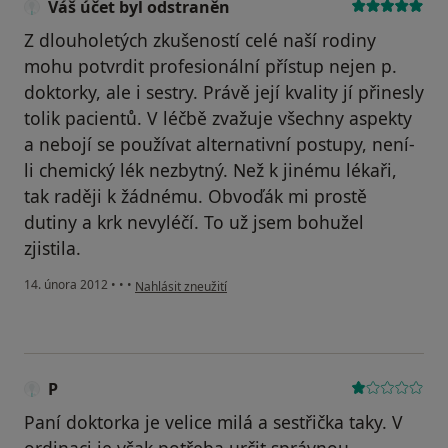
Váš účet byl odstraněn
Z dlouholetých zkušeností celé naší rodiny
mohu potvrdit profesionální přístup nejen p.
doktorky, ale i sestry. Právě její kvality jí přinesly
tolik pacientů. V léčbě zvažuje všechny aspekty
a nebojí se používat alternativní postupy, není-
li chemický lék nezbytný. Než k jinému lékaři,
tak raději k žádnému. Obvoďák mi prostě
dutiny a krk nevyléčí. To už jsem bohužel
zjistila.
podle názoru uživatele Váš účet byl odstraněn
14. února 2012
•
•
•
Nahlásit zneužití
P
Paní doktorka je velice milá a sestřička taky. V