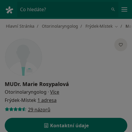
Hla
Co hledáte?
Hlavní Stránka
Otorinolaryngolog
Frýdek-Místek
Ma
Změna m
MUDr.
Marie Rosypalová
o specializacích
Otorinolaryngolog
·
Více
Frýdek-Místek
1 adresa
29 názorů
Kontaktní údaje