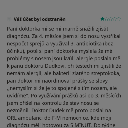
Váš účet byl odstraněn
Paní doktorka mi se mi marně snažili zjistit
diagnózu. Za 4. měsíce jsem si do nosu vystříkal
nespočet sprejů a využíval 3. antibiotika (bez
účinku), poté si paní doktorka myslela že mé
problémy s nosem jsou kvůli alergie poslala mě
k panu doktoru Dudkovi, při testech mi zjistili že
nemám alergii, ale bakterii zlatého streptokoka,
pan doktor mi naordinoval prášky se slovy
,,nemyslím si že je to spojené s tím nosem, ale
uvidíme". Po využívání prášků asi po 3. měsících
jsem přišel na kontrolu že stav nosu se
nezměnil. Doktor Dudek mě proto poslal na
ORL ambulanci do F-M nemocnice, kde moji
diagnózu měli hotovou za 5 MINUT. Do týdne