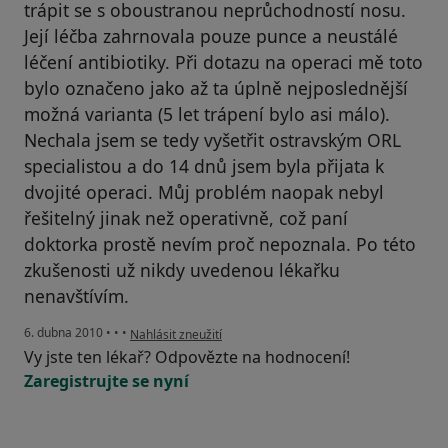
trápit se s oboustranou neprůchodností nosu.
Její léčba zahrnovala pouze punce a neustálé
léčení antibiotiky. Při dotazu na operaci mě toto
bylo označeno jako až ta úplně nejposlednější
možná varianta (5 let trápení bylo asi málo).
Nechala jsem se tedy vyšetřit ostravským ORL
specialistou a do 14 dnů jsem byla přijata k
dvojité operaci. Můj problém naopak nebyl
řešitelný jinak než operativně, což paní
doktorka prostě nevím proč nepoznala. Po této
zkušenosti už nikdy uvedenou lékařku
nenavštívím.
podle názoru uživatele Pacient
6. dubna 2010
•
•
•
Nahlásit zneužití
Vy jste ten lékař? Odpovězte na hodnocení!
Zaregistrujte se nyní