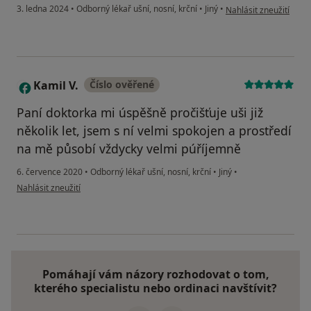
podle názoru uživatele
3. ledna 2024
•
Odborný lékař ušní, nosní, krční
•
Jiný
•
Nahlásit zneužití
Kamil V.
Číslo ověřené
K
Paní doktorka mi úspěšně pročišťuje uši již
několik let, jsem s ní velmi spokojen a prostředí
na mě působí vždycky velmi púříjemně
6. července 2020
•
Odborný lékař ušní, nosní, krční
•
Jiný
•
podle názoru uživatele Kamil V.
Nahlásit zneužití
Pomáhají vám názory rozhodovat o tom,
kterého specialistu nebo ordinaci navštívit?