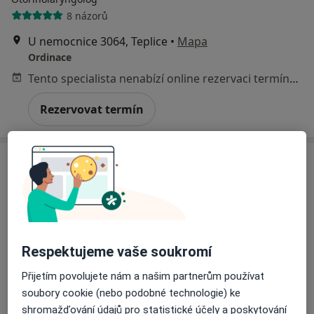
8 názorů
U nemocnice 3064, Teplice
•
Mapa
Ordinace
Tento specialista nenabízí online rezervaci termínu na této adrese.
Rezervovat termín
Respektujeme vaše soukromí
Jana Novotná
Přijetím povolujete nám a našim partnerům používat
Otorinolaryngolog
soubory cookie (nebo podobné technologie) ke
2 názory
shromažďování údajů pro statistické účely a poskytování