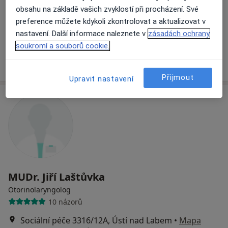
obsahu na základě vašich zvyklostí při procházení. Své
Duchcovská 53, Teplice
•
Mapa
preference můžete kdykoli zkontrolovat a aktualizovat v
Ordinace
nastavení. Další informace naleznete v
zásadách ochrany
Tento specialista nenabízí online rezervaci termínu na této adrese.
soukromí a souborů cookie.
Rezervovat termín
Přijmout
Upravit nastavení
MUDr. Jiří Laštůvka
Otorinolaryngolog
10 názorů
Sociální péče 3316/12A, Ústí nad Labem
•
Mapa