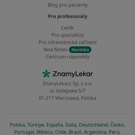
Blog pro pacienty
Pro profesionály
Ceník
Pro specialisty
Pro zdravotnická zařízení
Noa Notes
Novinka
Centrum nápovědy
Kontakt
ZnamyLekar - Hlavní stránka
ZnanyLekarz Sp. z o.o.
ul. Kolejowa 5/7
01-217 Warszawa, Polska
se otevře v nové záložce
se otevře v nové záložce
se otevře v nové záložce
se otevře v nové záložce
se otevře v 
se o
Polska
,
Türkiye
,
España
,
Italia
,
Deutschland
,
Česko
,
se otevře v nové záložce
se otevře v nové záložce
se otevře v nové záložce
se otevře v nové záložc
se otevře v 
se ote
Portugal
,
México
,
Chile
,
Brasil
,
Argentina
,
Perú
,