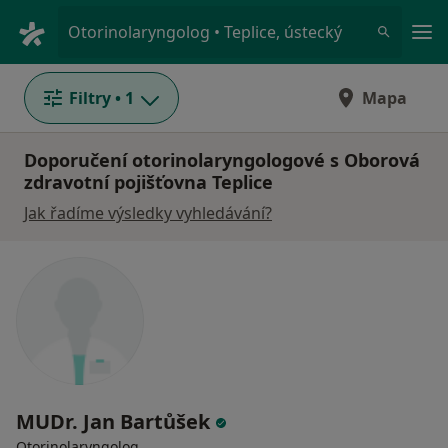
Hla
Otorinolaryngolog • Teplice, ústecký
Filtry
• 1
Mapa
Doporučení otorinolaryngologové s Oborová
zdravotní pojišťovna Teplice
Jak řadíme výsledky vyhledávání?
MUDr. Jan Bartůšek
Otorinolaryngolog