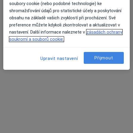
·
Více
Alergolog, Chirurg, Dentální hygienistka, hygienista
soubory cookie (nebo podobné technologie) ke
236 názorů
shromažďování údajů pro statistické účely a poskytování
obsahu na základě vašich zvyklostí při procházení. Své
Dr. Martínka 7/1491, Ostrava
•
Mapa
preference můžete kdykoli zkontrolovat a aktualizovat v
Poliklinika Hrabůvka s.r.o.
nastavení. Další informace naleznete v
zásadách ochrany
Tato klinika nemá specialisty s dostupnými termíny v online kalendáři
soukromí a souborů cookie.
Zobrazit profil
Přijmout
Upravit nastavení
MUDr. Jiřina Vrajíková
Alergolog
6 názorů