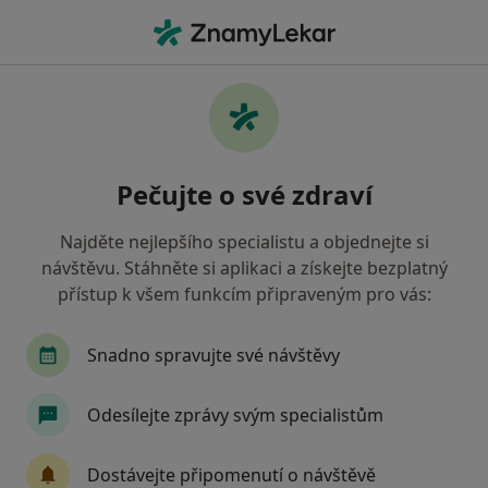
Hla
Alergolog • Ostrava, moravskoslezský
Filtry
• 1
Mapa
Doporučení alergologové s Zdravotní
Pečujte o své zdraví
pojišťovna ministerstva vnitra ČR Ostrava
Jak řadíme výsledky vyhledávání?
Najděte nejlepšího specialistu a objednejte si
návštěvu. Stáhněte si aplikaci a získejte bezplatný
přístup k všem funkcím připraveným pro vás:
Snadno spravujte své návštěvy
Odesílejte zprávy svým specialistům
MUDr. Jan Potěšil
Dostávejte připomenutí o návštěvě
Alergolog