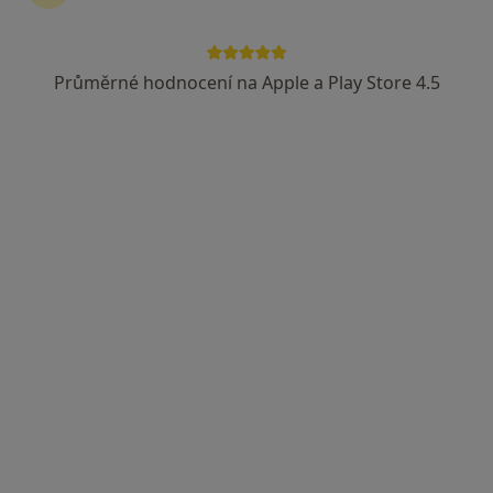
Průměrné hodnocení na Apple a Play Store 4.5
Richard Lap
Alergolog
Boční 1160, Rychvald
•
Mapa
aaaa
Alergologické vyšetření
500 Kč
Tento specialista nenabízí online rezervaci termínu na této adrese.
Rezervovat termín