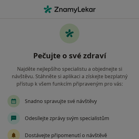
Hla
Alergolog • Ostrava, moravskoslezský
Filtry
Mapa
Alergolog Ostrava
Pečujte o své zdraví
Jak řadíme výsledky vyhledávání?
Najděte nejlepšího specialistu a objednejte si
návštěvu. Stáhněte si aplikaci a získejte bezplatný
Jakou pojišťovnu máte?
přístup k všem funkcím připraveným pro vás:
Všeobecná zdravotní pojišťovna
Zdravotní poj
Snadno spravujte své návštěvy
Odesílejte zprávy svým specialistům
Dostávejte připomenutí o návštěvě