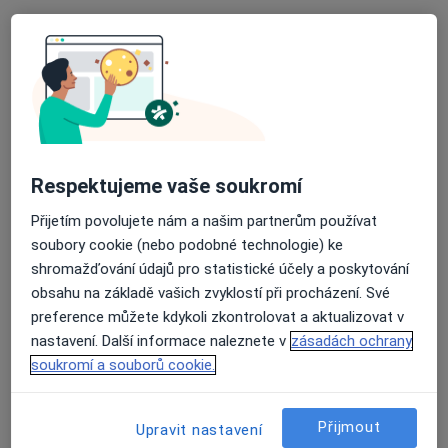
Alergolog
26 názorů
Korunní 76, Ostrava
•
Mapa
Odborný lékař alergologie
Tento specialista nenabízí online rezervaci termínu na této adrese.
Rezervovat termín
Respektujeme vaše soukromí
Přijetím povolujete nám a našim partnerům používat
soubory cookie (nebo podobné technologie) ke
shromažďování údajů pro statistické účely a poskytování
obsahu na základě vašich zvyklostí při procházení. Své
preference můžete kdykoli zkontrolovat a aktualizovat v
nastavení. Další informace naleznete v
zásadách ochrany
soukromí a souborů cookie.
MUDr. Jan Potěšil
Alergolog
Přijmout
Upravit nastavení