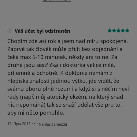
Váš účet byl odstraněn
Chodím zde asi rok a jsem nad míru spokojená.
Zaprvé tak člověk může přijít bez objednání a
čeká max 5-10 minutek, někdy ani to ne. Za
druhé jsou sestřička i doktorka velice milé,
příjemné a ochotné. K doktorce nemám z
hlediska znalostí jedinou výtku, jde vidět, že
svému oboru plně rozumí a když si s něčím neví
rady (např. můj atopický ekzém, na který snad
nic nepomáhá) tak se snaží udělat vše pro to,
aby mi něco pomohlo.
podle názoru uživatele Váš účet byl odstraněn
16. října 2013
•
•
•
Nahlásit zneužití