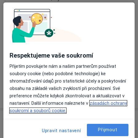
Přiblížit mapu
se otevře v nové záložce
Dostupnost
Na této adrese online kalendář není aktivní
Co mám v takové situaci udělat?
Respektujeme vaše soukromí
Způsoby platby (soukromé návštěvy)
Přijetím povolujete nám a našim partnerům používat
Na teto adrese lékař přijímá pacienty na pojišťovnu
soubory cookie (nebo podobné technologie) ke
Detaily
shromažďování údajů pro statistické účely a poskytování
obsahu na základě vašich zvyklostí při procházení. Své
Více
preference můžete kdykoli zkontrolovat a aktualizovat v
o adrese
nastavení. Další informace naleznete v
zásadách ochrany
soukromí a souborů cookie.
Názory
Přijmout
Upravit nastavení
Přidejte svůj názor