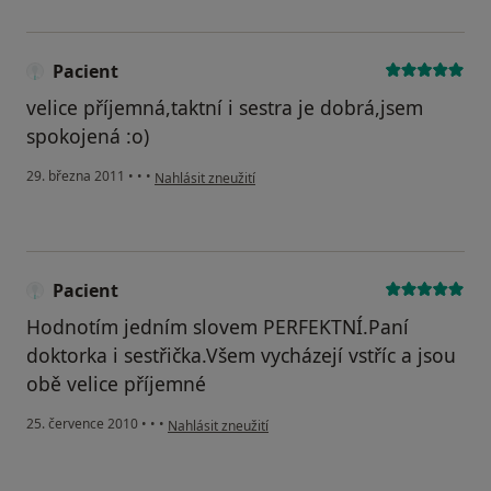
Pacient
velice příjemná,taktní i sestra je dobrá,jsem
spokojená :o)
podle názoru uživatele Pacient
29. března 2011
•
•
•
Nahlásit zneužití
Pacient
Hodnotím jedním slovem PERFEKTNÍ.Paní
doktorka i sestřička.Všem vycházejí vstříc a jsou
obě velice příjemné
podle názoru uživatele Pacient
25. července 2010
•
•
•
Nahlásit zneužití