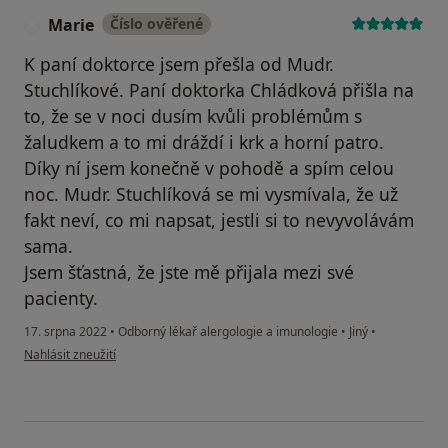
Marie
Číslo ověřené
M
K paní doktorce jsem přešla od Mudr.
Stuchlíkové. Paní doktorka Chládková přišla na
to, že se v noci dusím kvůli problémům s
žaludkem a to mi dráždí i krk a horní patro.
Díky ní jsem konečně v pohodě a spím celou
noc. Mudr. Stuchlíková se mi vysmívala, že už
fakt neví, co mi napsat, jestli si to nevyvolávám
sama.
Jsem šťastná, že jste mě přijala mezi své
pacienty.
17. srpna 2022
•
Odborný lékař alergologie a imunologie
•
Jiný
•
podle názoru uživatele Marie
Nahlásit zneužití