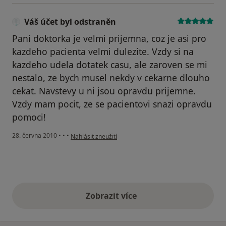
Váš účet byl odstraněn
Pani doktorka je velmi prijemna, coz je asi pro
kazdeho pacienta velmi dulezite. Vzdy si na
kazdeho udela dotatek casu, ale zaroven se mi
nestalo, ze bych musel nekdy v cekarne dlouho
cekat. Navstevy u ni jsou opravdu prijemne.
Vzdy mam pocit, ze se pacientovi snazi opravdu
pomoci!
podle názoru uživatele Váš účet byl odstraněn
28. června 2010
•
•
•
Nahlásit zneužití
Zobrazit více
výše uvedené názory