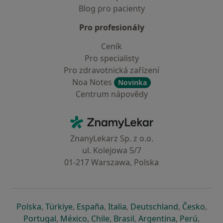
Blog pro pacienty
Pro profesionály
Ceník
Pro specialisty
Pro zdravotnická zařízení
Noa Notes
Novinka
Centrum nápovědy
Kontakt
ZnamyLekar - Hlavní stránka
ZnanyLekarz Sp. z o.o.
ul. Kolejowa 5/7
01-217 Warszawa, Polska
se otevře v nové záložce
se otevře v nové záložce
se otevře v nové záložce
se otevře v nové záložce
se otevře v 
se o
Polska
,
Türkiye
,
España
,
Italia
,
Deutschland
,
Česko
,
se otevře v nové záložce
se otevře v nové záložce
se otevře v nové záložce
se otevře v nové záložc
se otevře v 
se ote
Portugal
,
México
,
Chile
,
Brasil
,
Argentina
,
Perú
,