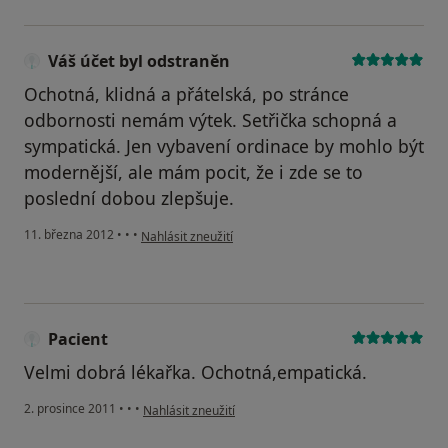
Váš účet byl odstraněn
Ochotná, klidná a přátelská, po stránce
odbornosti nemám výtek. Setřička schopná a
sympatická. Jen vybavení ordinace by mohlo být
modernější, ale mám pocit, že i zde se to
poslední dobou zlepšuje.
podle názoru uživatele Váš účet byl odstraněn
11. března 2012
•
•
•
Nahlásit zneužití
Pacient
Velmi dobrá lékařka. Ochotná,empatická.
podle názoru uživatele Pacient
2. prosince 2011
•
•
•
Nahlásit zneužití