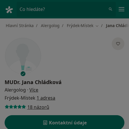
Hla
Co hledáte?
Hlavní Stránka
Alergolog
Frýdek-Místek
Jana Chlád
Změna města
MUDr.
Jana Chládková
o specializacích
Alergolog
·
Více
Frýdek-Místek
1 adresa
18 názorů
Kontaktní údaje