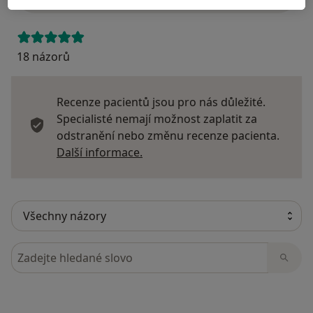
18 názorů
Recenze pacientů jsou pro nás důležité.
Specialisté nemají možnost zaplatit za
odstranění nebo změnu recenze pacienta.
Další informace o názorech
Další informace.
Hledejte v názorech