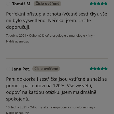
Tomáš M.
Číslo ověřené
T
Perfektní přístup a ochota (včetně sestřičky), vše
mi bylo vysvětleno. Nečekal jsem. Určitě
doporučuji.
7. dubna 2021
•
Odborný lékař alergologie a imunologie
•
Jiný
•
podle názoru uživatele Tomáš M.
Nahlásit zneužití
Jana Pet.
Číslo ověřené
J
Paní doktorka i sestřička jsou vstřícné a snaží se
pomoci pacientovi na 120%. Vše vysvětlí,
odpoví na každou otázku. Jsem maximálně
spokojená..
10. ledna 2021
•
Odborný lékař alergologie a imunologie
•
Jiný
•
podle názoru uživatele Jana Pet.
Nahlásit zneužití