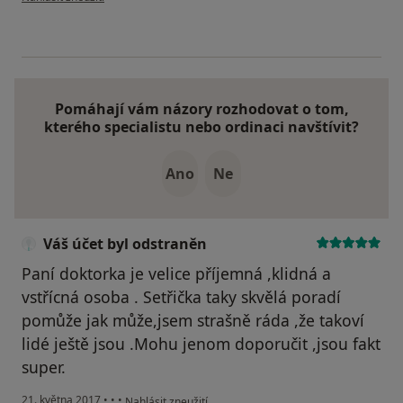
Pomáhají vám názory rozhodovat o tom,
kterého specialistu nebo ordinaci navštívit?
Ano
Ne
Váš účet byl odstraněn
Paní doktorka je velice příjemná ,klidná a
vstřícná osoba . Setřička taky skvělá poradí
pomůže jak může,jsem strašně ráda ,že takoví
lidé ještě jsou .Mohu jenom doporučit ,jsou fakt
super.
podle názoru uživatele Váš účet byl odstraněn
21. května 2017
•
•
•
Nahlásit zneužití