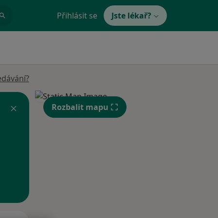
Přihlásit se
Jste lékař?
edávání?
Rozbalit mapu