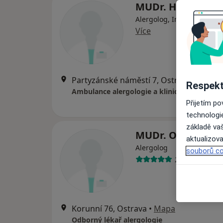
MUDr. Hana Daří
Alergolog, Imunolog, Plicn
Více
Partyzánské náměstí 7, Ostrava
•
Mapa
Respekt
Ambulance alergologie a klinické imunolog
Přijetím p
technologi
základě vaš
MUDr. Olga Škop
aktualizova
Alergolog
souborů co
26 názorů
Korunní 76, Ostrava
•
Mapa
Odborný lékař alergologie