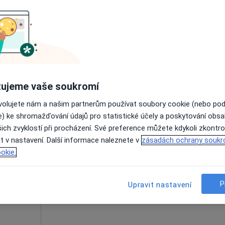
čková
Dnes
Zítra
Ne
Po
7 Srpen
8 Srpen
9 Srpen
10 Srpe
·
í lékař
Online rezervace termínu není k dispozic
Rezervovat termín
ujeme vaše soukromí
ie
ovolujete nám a našim partnerům používat soubory cookie (nebo po
e) ke shromažďování údajů pro statistické účely a poskytování obs
ich zvyklostí při procházení. Své preference můžete kdykoli zkontro
ková
Dnes
Zítra
Ne
Po
t v nastavení. Další informace naleznete v
zásadách ochrany soukr
7 Srpen
8 Srpen
9 Srpen
10 Srpe
okie.
Online rezervace termínu není k dispozic
P
Upravit nastavení
Rezervovat termín