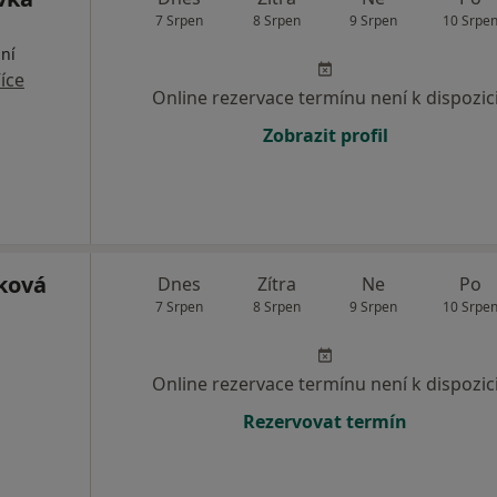
7 Srpen
8 Srpen
9 Srpen
10 Srpe
lní
íce
Online rezervace termínu není k dispozic
Zobrazit profil
íková
Dnes
Zítra
Ne
Po
7 Srpen
8 Srpen
9 Srpen
10 Srpe
Online rezervace termínu není k dispozic
Rezervovat termín