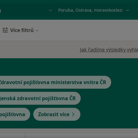
ace, nemoc nebo příjmení
Město nebo region
Více filtrů
Jak řadíme výsledky vyhl
Zdravotní pojišťovna ministerstva vnitra ČR
jenská zdravotní pojišťovna ČR
 pojišťovna
Zobrazit více