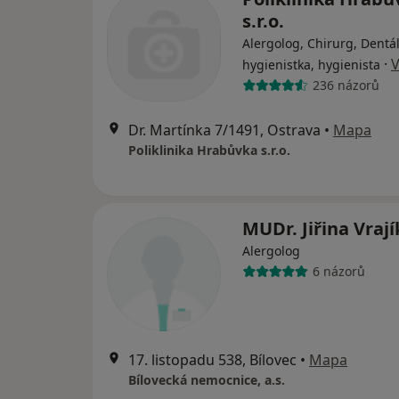
s.r.o.
Alergolog, Chirurg, Dentá
·
V
hygienistka, hygienista
236 názorů
Dr. Martínka 7/1491, Ostrava
•
Mapa
Poliklinika Hrabůvka s.r.o.
MUDr. Jiřina Vraj
Alergolog
6 názorů
17. listopadu 538, Bílovec
•
Mapa
Bílovecká nemocnice, a.s.