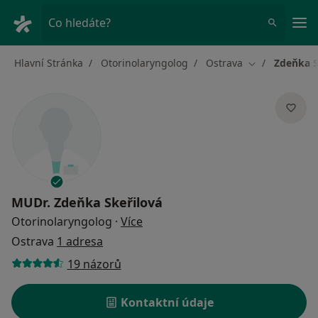
Hla
Co hledáte?
Hlavní Stránka
Otorinolaryngolog
Ostrava
Zdeňka S
Změna města
MUDr.
Zdeňka Skeřilová
o specializacích
Otorinolaryngolog
·
Více
Ostrava
1 adresa
19 názorů
Kontaktní údaje