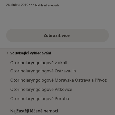
podle názoru uživatele Pacient
26. dubna 2010
•
•
•
Nahlásit zneužití
Zobrazit více
výše uvedené názory
Související vyhledávání
Otorinolaryngologové v okolí
Otorinolaryngologové Ostrava-Jih
Otorinolaryngologové Moravská Ostrava a Přívoz
Otorinolaryngologové Vítkovice
Otorinolaryngologové Poruba
Nejčastěji léčené nemoci