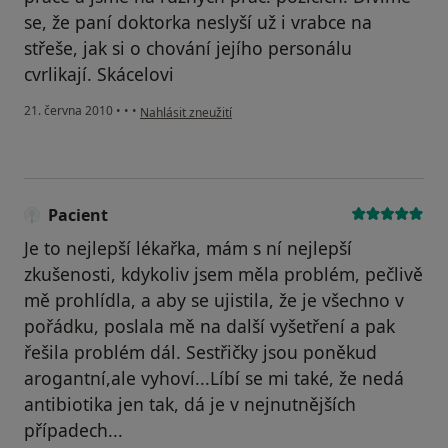
se, že paní doktorka neslyší už i vrabce na
střeše, jak si o chování jejího personálu
cvrlikají. Skácelovi
podle názoru uživatele Pacient
21. června 2010
•
•
•
Nahlásit zneužití
Pacient
Je to nejlepší lékařka, mám s ní nejlepší
zkušenosti, kdykoliv jsem měla problém, pečlivě
mě prohlídla, a aby se ujistila, že je všechno v
pořádku, poslala mě na další vyšetření a pak
řešila problém dál. Sestřičky jsou poněkud
arogantní,ale vyhoví...Líbí se mi také, že nedá
antibiotika jen tak, dá je v nejnutnějších
případech...