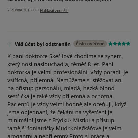
podle názoru uživatele Váš účet byl odstraněn
2. dubna 2013
•
•
•
Nahlásit zneužití
Váš účet byl odstraněn
Číslo ověřené
K paní doktorce Skeřilové chodíme se synem,
který nosí naslouchadla, téměř 8 let. Paní
doktorka je velmi profesionální, vždy poradí, je
vstřícná, příjemná. Nemůžeme si stěžovat ani
na přístup personálu, mladá, hezká blond
sestřička je také vždy příjemná a ochotná.
Pacientů je vždy velmi hodně,ale oceňuji, když
jsme objednaní, že čekání na vyšetření je
minimální.Jsme z Frýdku- Místku a přístup
tamější foniatričky Mudr.Kolečkářové je velmi
arogantní a nepříjemný.Proto si práce a