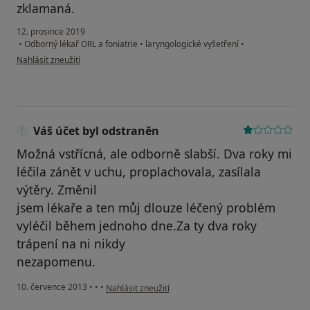
zklamaná.
12. prosince 2019
•
Odborný lékař ORL a foniatrie
•
laryngologické vyšetření
•
podle názoru uživatele Váš účet byl odstraněn
Nahlásit zneužití
Váš účet byl odstraněn
Možná vstřícná, ale odborně slabší. Dva roky mi
léčila zánět v uchu, proplachovala, zasílala
výtěry. Změnil
jsem lékaře a ten můj dlouze léčený problém
vyléčil během jednoho dne.Za ty dva roky
trápení na ni nikdy
nezapomenu.
podle názoru uživatele Váš účet byl odstraněn
10. července 2013
•
•
•
Nahlásit zneužití