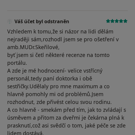
Váš účet byl odstraněn
Vzhledem k tomu,že si názor na lidi dělám
nejraději sám,rozhodl jsem se pro ošetření v
amb.MUDr.Skeřilové,
byť jsem si četl některé recenze na tomto
portálu.
A zde je mé hodnocení- velice vstřícný
personál,tedy paní doktorka i obě
sestřičky.Udělaly pro mne maximum a co
hlavně pomohly mi od problémů.Jsem
rozhodnut, zde přivést celou svou rodinu.
A co hlavně - smekám před tím, jak to zvládají s
úsměvem a přitom za dveřmi je čekárna plná k
prasknutí,což asi svědčí o tom, jaké péče se zde
lidem dostává.