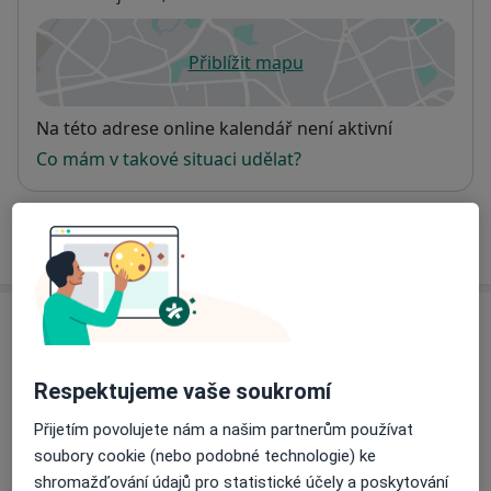
Přiblížit mapu
se otevře v nové záložce
Dostupnost
Na této adrese online kalendář není aktivní
Co mám v takové situaci udělat?
Více
o adrese
Názory
Přidejte svůj názor
Respektujeme vaše soukromí
Přijetím povolujete nám a našim partnerům používat
soubory cookie (nebo podobné technologie) ke
19 názorů
shromažďování údajů pro statistické účely a poskytování