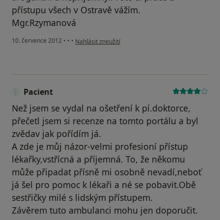
přístupu všech v Ostravě vážím.
Mgr.Rzymanová
podle názoru uživatele Váš účet byl odstraněn
10. července 2012
•
•
•
Nahlásit zneužití
Pacient
Než jsem se vydal na ošetření k pí.doktorce,
přečetl jsem si recenze na tomto portálu a byl
zvědav jak pořídím já.
A zde je můj názor-velmi profesioní přístup
lékařky,vstřícná a příjemná. To, že někomu
může připadat přísně mi osobně nevadí,neboť
já šel pro pomoc k lékaři a né se pobavit.Obě
sestřičky milé s lidským přístupem.
Závěrem tuto ambulanci mohu jen doporučit.