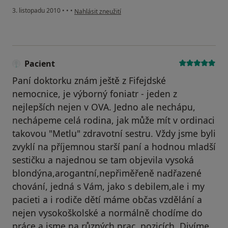
podle názoru uživatele Pacient
3. listopadu 2010
•
•
•
Nahlásit zneužití
Pacient
Paní doktorku znám ještě z Fifejdské
nemocnice, je výborný foniatr - jeden z
nejlepších nejen v OVA. Jedno ale nechápu,
nechápeme celá rodina, jak může mít v ordinaci
takovou "Metlu" zdravotní sestru. Vždy jsme byli
zvyklí na příjemnou starší paní a hodnou mladší
sestičku a najednou se tam objevila vysoká
blondýna,arogantní,nepřiměřeně nadřazené
chování, jedná s Vám, jako s debilem,ale i my
pacieti a i rodiče dětí máme občas vzdělání a
nejen vysokoškolské a normálně chodíme do
práce a jsme na různých prac. pozicích. Divíme