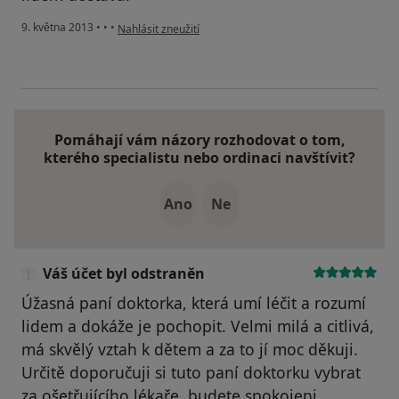
podle názoru uživatele Váš účet byl odstraněn
9. května 2013
•
•
•
Nahlásit zneužití
Pomáhají vám názory rozhodovat o tom,
kterého specialistu nebo ordinaci navštívit?
Ano
Ne
Váš účet byl odstraněn
Úžasná paní doktorka, která umí léčit a rozumí
lidem a dokáže je pochopit. Velmi milá a citlivá,
má skvělý vztah k dětem a za to jí moc děkuji.
Určitě doporučuji si tuto paní doktorku vybrat
za ošetřujícího lékaře, budete spokojeni.