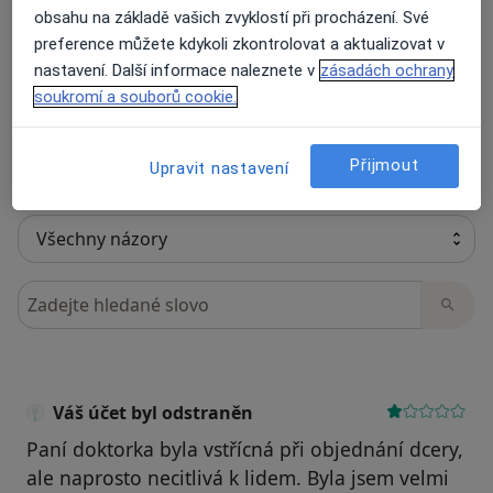
obsahu na základě vašich zvyklostí při procházení. Své
preference můžete kdykoli zkontrolovat a aktualizovat v
Recenze pacientů jsou pro nás důležité.
nastavení. Další informace naleznete v
zásadách ochrany
Specialisté nemají možnost zaplatit za
soukromí a souborů cookie.
odstranění nebo změnu recenze pacienta.
Další informace o názorech
Další informace.
Přijmout
Upravit nastavení
Hledejte v názorech
Váš účet byl odstraněn
Paní doktorka byla vstřícná při objednání dcery,
ale naprosto necitlivá k lidem. Byla jsem velmi