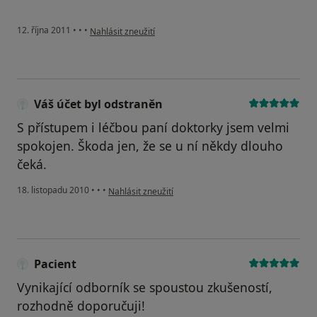
podle názoru uživatele Pacient
12. října 2011
•
•
•
Nahlásit zneužití
Váš účet byl odstraněn
S přístupem i léčbou paní doktorky jsem velmi
spokojen. Škoda jen, že se u ní někdy dlouho
čeká.
podle názoru uživatele Váš účet byl odstraněn
18. listopadu 2010
•
•
•
Nahlásit zneužití
Pacient
Vynikající odborník se spoustou zkušeností,
rozhodně doporučuji!