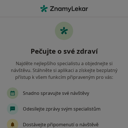
Hla
Otorinolaryngolog • Slezská Ostrava, Ostrava, moravskoslezský
Filtry
Mapa
Otorinolaryngolog, Slezská Ostrava,
Pečujte o své zdraví
Ostrava
Jak řadíme výsledky vyhledávání?
Najděte nejlepšího specialistu a objednejte si
návštěvu. Stáhněte si aplikaci a získejte bezplatný
přístup k všem funkcím připraveným pro vás:
Jakou pojišťovnu máte?
Všeobecná zdravotní pojišťovna
Zdravotní poj
Snadno spravujte své návštěvy
Odesílejte zprávy svým specialistům
Dostávejte připomenutí o návštěvě