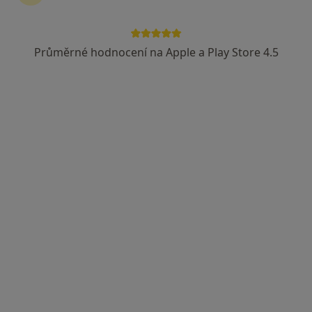
Průměrné hodnocení na Apple a Play Store 4.5
MUDr. Karel Matler
·
Více
Otorinolaryngolog
Adresa 1
Adresa 2
Elišky Krásnohorské 321, Frýdek-Místek
•
Mapa
Nemocnice ve Frýdku-Místku, p.o.
Tento specialista nenabízí online rezervaci termínu na této adrese.
Rezervovat termín