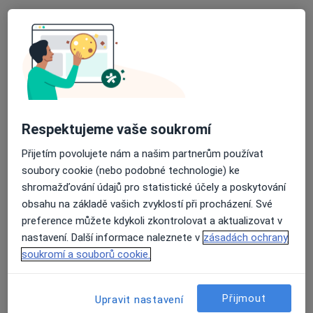
MUDr. Soňa Kutáčová
·
Více
Otorinolaryngolog
Respektujeme vaše soukromí
3 názory
Přijetím povolujete nám a našim partnerům používat
náměstí SNP 1886/4, Ostrava-Zabřeh
•
Mapa
soubory cookie (nebo podobné technologie) ke
ORL Poliklinika Ostrava Zábřeh, s.r.o.
shromažďování údajů pro statistické účely a poskytování
Tento specialista nenabízí online rezervaci termínu na této adrese.
obsahu na základě vašich zvyklostí při procházení. Své
preference můžete kdykoli zkontrolovat a aktualizovat v
Rezervovat termín
nastavení. Další informace naleznete v
zásadách ochrany
soukromí a souborů cookie.
Přijmout
Upravit nastavení