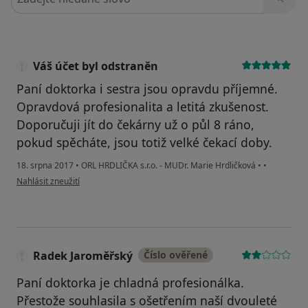
Váš účet byl odstraněn
Paní doktorka i sestra jsou opravdu příjemné.
Opravdová profesionalita a letitá zkušenost.
Doporučuji jít do čekárny už o půl 8 ráno,
pokud spěcháte, jsou totiž velké čekací doby.
18. srpna 2017
•
ORL HRDLIČKA s.r.o. - MUDr. Marie Hrdličková
•
•
podle názoru uživatele Váš účet byl odstraněn
Nahlásit zneužití
Radek Jaroměřský
Číslo ověřené
Paní doktorka je chladná profesionálka.
Přestože souhlasila s ošetřením naší dvouleté