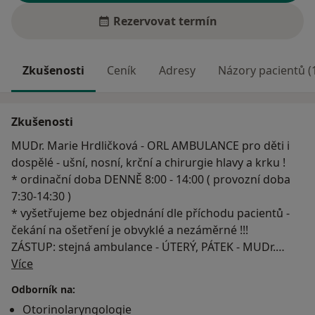
Rezervovat termín
Zkušenosti
Ceník
Adresy
Názory pacientů (
Zkušenosti
MUDr. Marie Hrdličková - ORL AMBULANCE pro děti i
dospělé - ušní, nosní, krční a chirurgie hlavy a krku !
* ordinační doba DENNĚ 8:00 - 14:00 ( provozní doba
7:30-14:30 )
* vyšetřujeme bez objednání dle příchodu pacientů -
čekání na ošetření je obvyklé a nezáměrné !!!
ZÁSTUP: stejná ambulance - ÚTERÝ, PÁTEK - MUDr.
O mně
Zuzana Vodičková
Více
případně akutní případy - MUDr. Aleš Hrdlička - stejná
Odborník na:
adresa - dveře č. 328 / 330 (obvykle denně !)
Otorinolaryngologie