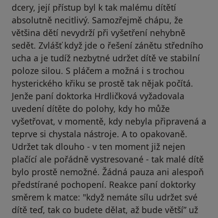
dcery, její přístup byl k tak malému dítětí
absolutně necitlivý. Samozřejmě chápu, že
většina dětí nevydrží při vyšetření nehybně
sedět. Zvlášť když jde o řešení zánětu středního
ucha a je tudíž nezbytné udržet dítě ve stabilní
poloze silou. S pláčem a možná i s trochou
hysterického křiku se prostě tak nějak počítá.
Jenže paní doktorka Hrdličková vyžadovala
uvedení dítěte do polohy, kdy ho může
vyšetřovat, v momentě, kdy nebyla připravená a
teprve si chystala nástroje. A to opakovaně.
Udržet tak dlouho - v ten moment již nejen
plačící ale pořádně vystresované - tak malé dítě
bylo prostě nemožné. Žádná pauza ani alespoň
předstírané pochopení. Reakce paní doktorky
směrem k matce: "když nemáte sílu udržet své
dítě teď, tak co budete dělat, až bude větší” už