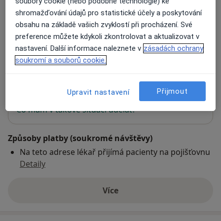
soubory cookie (nebo podobné technologie) ke
ORL HRDLIČKA s.r.o. - MUDr. Marie
shromažďování údajů pro statistické účely a poskytování
Hrdličková
obsahu na základě vašich zvyklostí při procházení. Své
Masarykovo náměstí 2667,
Pardubice
53002
preference můžete kdykoli zkontrolovat a aktualizovat v
nastavení. Další informace naleznete v
zásadách ochrany
soukromí a souborů cookie.
Přiblížit mapu
se otevře v nové záložce
Přijmout
Upravit nastavení
Dostupnost
Na této adrese online kalendář není aktivní
Co mám v takové situaci udělat?
Způsoby platby (soukromé návštěvy)
Na teto adrese lékař přijímá pacienty na pojišťovnu
Detaily
Více
o adrese