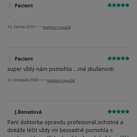
Pacient
-
podle názoru uživatele Pacient
16. června 2010
•
•
•
Nahlásit zneužití
Pacient
super vždy nám pomohla ...má zkušenosti
podle názoru uživatele Pacient
12. listopadu 2009
•
•
•
Nahlásit zneužití
J.Benedová
J
Paní doktorka opravdu profesionál,ochotná a
dokáže léčit vždy mi bezvadně pomohla s