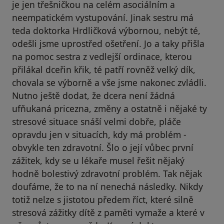
je jen třešničkou na celém asociálním a
neempatickém vystupování. Jinak sestru má
teda doktorka Hrdličková výbornou, nebýt té,
odešli jsme uprostřed ošetření. Jo a taky přišla
na pomoc sestra z vedlejší ordinace, kterou
přilákal dceřin křik, té patří rovněž velký dík,
chovala se výborně a vše jsme nakonec zvládli.
Nutno ještě dodat, že dcera není žádná
ufňukaná pricezna, změny a ostatně i nějaké ty
stresové situace snáší velmi dobře, pláče
opravdu jen v situacích, kdy má problém -
obvykle ten zdravotní. Šlo o její vůbec první
zážitek, kdy se u lékaře musel řešit nějaký
hodně bolestivý zdravotní problém. Tak nějak
doufáme, že to na ní nenechá následky. Nikdy
totiž nelze s jistotou předem říct, které silně
stresová zážitky dítě z paměti vymaže a které v