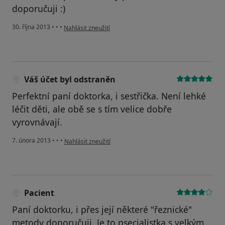
doporučuji :)
podle názoru uživatele Váš účet byl odstraněn
30. října 2013
•
•
•
Nahlásit zneužití
Váš účet byl odstraněn
Perfektní paní doktorka, i sestřička. Není lehké
léčit děti, ale obě se s tím velice dobře
vyrovnávají.
podle názoru uživatele Váš účet byl odstraněn
7. února 2013
•
•
•
Nahlásit zneužití
Pacient
Paní doktorku, i přes její některé "řeznické"
metody doporučuji. Je to psecialistka s velkým