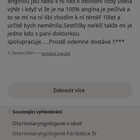
angínou jdu radši k ní než k obvodní vždy udělá
výtěr i když ví že je na 100% angína,je pečlivá a
to se mi na ní líbí chodím k ní téměř 10let a
určitě bych neměnila.Sestřičky neléčí takže mi je
jedno kdo s paní doktorkou
spolupracuje.....Prostě odemne dostává 1***
podle názoru uživatele J.Benedová
5. června 2009
•
•
•
Nahlásit zneužití
Zobrazit více
výše uvedené názory
Související vyhledávání
Otorinolaryngologové v okolí
Otorinolaryngologové Pardubice IV