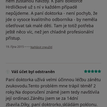
něm zůstanou navždy. K paní doktorce
Hrdličkové už s ní v každém případě
nepůjdeme. A paní doktorka - není pochyb, že
jde o vysoce kvalitního odborníka - by neměla
ošetřovat tak malé děti. Tam je totiž potřeba
ještě něco víc, než jen chladně profesionální
přístup.
podle názoru uživatele Radek Jaroměřský
19. října 2015
•
•
•
Nahlásit zneužití
Váš účet byl odstraněn
Paní doktorka užívá velmi účinnou léčbu zánětu
zvukovodu.Tento problém mne trápil téměř 2
roky.Na doporučení známé jsem tedy navštívila
její ordinaci.Zánětu jsem se za 14dní
zbavila.Díky, paní doktrorko,skládám poklonu.