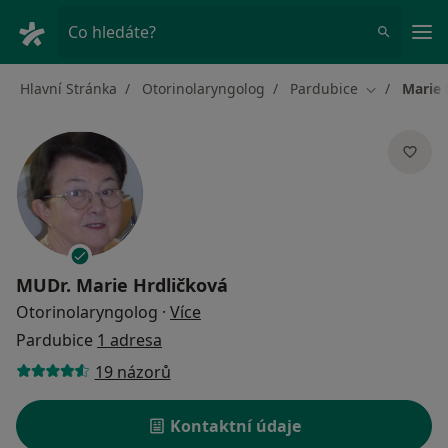
Hla
Co hledáte?
Hlavní Stránka
Otorinolaryngolog
Pardubice
Marie 
Změna měst
MUDr.
Marie Hrdličková
o specializacích
Otorinolaryngolog
·
Více
Pardubice
1 adresa
19 názorů
Kontaktní údaje