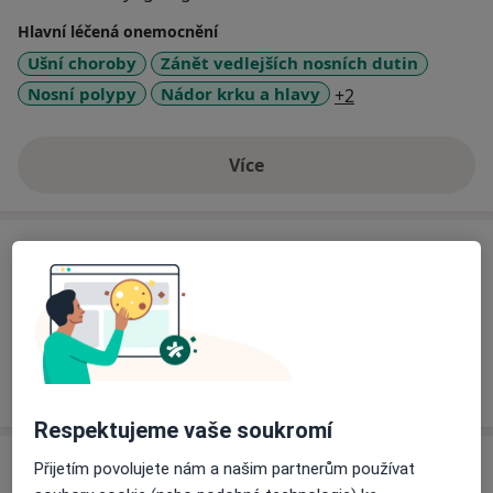
Hlavní léčená onemocnění
Ušní choroby
Zánět vedlejších nosních dutin
a11y_sr_more_di
Nosní polypy
Nádor krku a hlavy
+2
Více
o zkušenostech
Ceník
Informace o službách a cenách nejsou k dispozici
Tento specialista ještě nepřidával žádné informace o
svých službách.
Respektujeme vaše soukromí
Adresa
Přijetím povolujete nám a našim partnerům používat