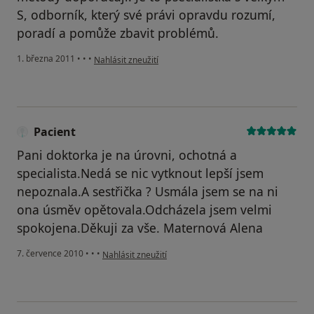
S, odborník, který své právi opravdu rozumí,
poradí a pomůže zbavit problémů.
podle názoru uživatele Pacient
1. března 2011
•
•
•
Nahlásit zneužití
Pacient
Pani doktorka je na úrovni, ochotná a
specialista.Nedá se nic vytknout lepší jsem
nepoznala.A sestřička ? Usmála jsem se na ni
ona úsměv opětovala.Odcházela jsem velmi
spokojena.Děkuji za vše. Maternová Alena
podle názoru uživatele Pacient
7. července 2010
•
•
•
Nahlásit zneužití