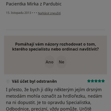
Pacientka Mirka z Pardubic
podle názoru uživatele Váš účet byl odstraněn
15. listopadu 2013
•
•
•
Nahlásit zneužití
Pomáhají vám názory rozhodovat o tom,
kterého specialistu nebo ordinaci navštívit?
Ano
Ne
Váš účet byl odstraněn
I přesto, že bych ji díky některým jejím drsným
metodám mohla označit za hrdlořezku, nedám
na ni dopustit. Je to opravdu Specialistka,
Odbodnice, precizní, vždy pomůže. Určitě