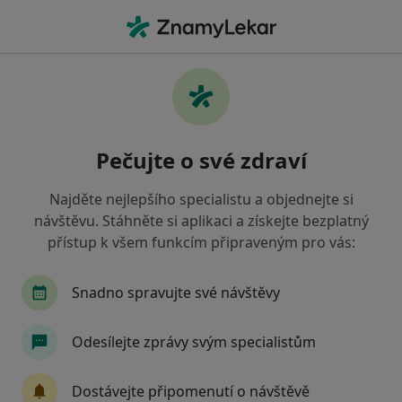
Hla
Diabetolog • Ostrava, moravskoslezský
Filtry
• 1
Mapa
Doporučení diabetologové s Revírní
Pečujte o své zdraví
bratrská pokladna, zdravotní pojišťovna
Ostrava
Najděte nejlepšího specialistu a objednejte si
Jak řadíme výsledky vyhledávání?
návštěvu. Stáhněte si aplikaci a získejte bezplatný
přístup k všem funkcím připraveným pro vás:
Snadno spravujte své návštěvy
Odesílejte zprávy svým specialistům
Dostávejte připomenutí o návštěvě
MUDr. Miroslav Koliba MBA