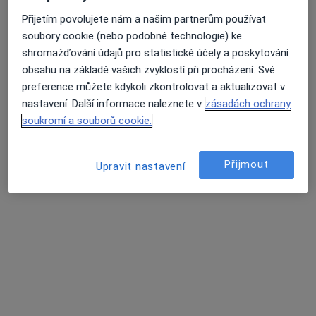
Rokycanova 2798, Pardubice
•
Mapa
Přijetím povolujete nám a našim partnerům používat
Poliklinika Rokycanova
soubory cookie (nebo podobné technologie) ke
Tento specialista nenabízí online rezervaci termínu na této adrese.
shromažďování údajů pro statistické účely a poskytování
obsahu na základě vašich zvyklostí při procházení. Své
Rezervovat termín
preference můžete kdykoli zkontrolovat a aktualizovat v
nastavení. Další informace naleznete v
zásadách ochrany
soukromí a souborů cookie.
Přijmout
Upravit nastavení
Radek Maixner
Chirurg
33 názorů
Rokycanova 2798, Pardubice
•
Mapa