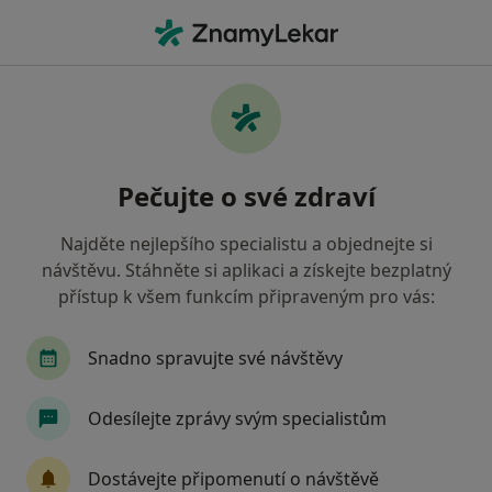
Hla
Chirurg • Pardubice, pardubický
Filtry
• 1
Mapa
Doporučení chirurgové s Všeobecná
Pečujte o své zdraví
zdravotní pojišťovna Pardubice
Jak řadíme výsledky vyhledávání?
Najděte nejlepšího specialistu a objednejte si
návštěvu. Stáhněte si aplikaci a získejte bezplatný
přístup k všem funkcím připraveným pro vás:
Snadno spravujte své návštěvy
Odesílejte zprávy svým specialistům
MUDr. Jan Tišer
Dostávejte připomenutí o návštěvě
·
Více
Chirurg, Plastický chirurg, Praktický lékař