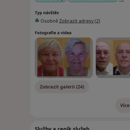
Urgentní medicína:
Typ návštěv
- atestace podle legislativy EU, Licence ČLK
Osobně
Zobrazit adresy (2)
Ministerstva zdravotnictví
Fotografie a videa
Anesteziologie a resuscitace:
- licence ČLK, Specializovaná způsobilost Mi
Praktické lékařství:
- Atestace podle legislativy EU, Specializo
Odborná praxe:
1991 – 1996 - anesteziologie a resuscitace,
Zobrazit galerii (24)
nemocnice v Mladé Boleslavi
1997 – dosud - chirurgie – z toho 6 let Kar
Více
Hradci Králové
o 
2007 – dosud – vedoucí lékař M-Gate kliniky
Medical Gate s. r. o, odborný garant pro ob
anesteziologie a resuscitace
Služby a ceník služeb