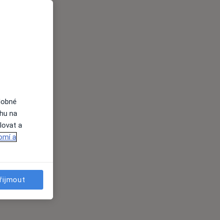
dobné
ahu na
lovat a
omí a
řijmout