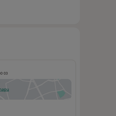
0 03
 mapu
 otevře v nové záložce