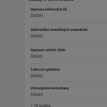
Operace křečových žil
• komunikace rovněž německy a anglicky
Detaily
Členství v odborných společnostech:
Česká společnost kardiovaskulární chirurgi
Odstranění mateřských znamének
Evangelisty Purkyně
Detaily
M-Gate klinika Pardubice
• chirurgie, estetická chirurgie se zázemím 
Operace očních víček
• praktické lékařství je plně hrazeno z pros
Detaily
• operace v rámci jednodenní chirurgie jso
zdravotního pojištění
Celkové vyšetření
• ostatní výkony jsou prováděny za přímou
Detaily
chirurgické
ambulantní zákroky, výkony sportovní medic
Chirurgická konzultace
péče)
Detaily
+ 10 služby