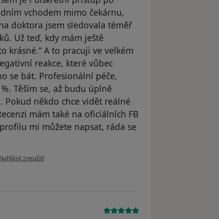
 zadním vchodem mimo čekárnu,
ana doktora jsem sledovala téměř
dků. Už teď, kdy mám ještě
to krásné.“ A to pracuji ve velkém
egativní reakce, které vůbec
o se bát. Profesionální péče,
0 %. Těším se, až budu úplně
. Pokud někdo chce vidět reálné
Recenzi mám také na oficiálních FB
 profilu mi můžete napsat, ráda se
podle názoru uživatele Marie Suchá
Nahlásit zneužití