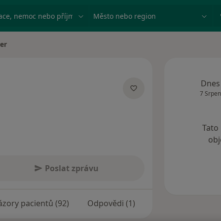
ace, nemoc nebo příjmení
Město nebo region
šer
ta
Dnes
7 Srpen
acích
Tato
obj
Poslat zprávu
zory pacientů (92)
Odpovědi (1)