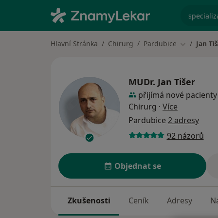
specializ
Hlavní Stránka
Chirurg
Pardubice
Jan Ti
Změna měs
MUDr.
Jan Tišer
přijímá nové pacienty
o specializ
Chirurg
·
Více
Pardubice
2 adresy
92 názorů
Objednat se
Zkušenosti
Ceník
Adresy
Ná