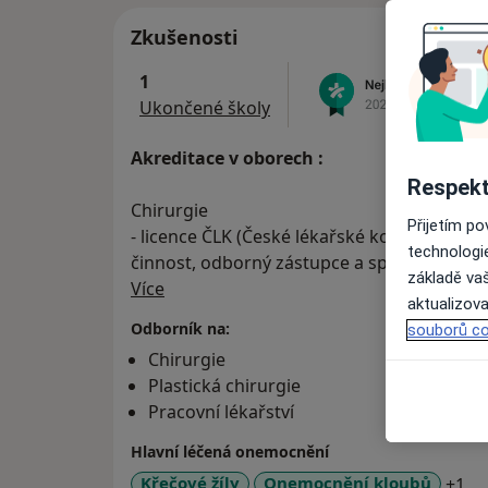
Zkušenosti
1
Ukončené školy
Akreditace v oborech :
Respekt
Chirurgie
Přijetím p
- licence ČLK (České lékařské komory) pro
technologi
činnost, odborný zástupce a specializovaná
základě vaš
O mně
(uděluje Ministerstvo zdravotnictví)
Více
aktualizova
Odborník na:
souborů co
Nástavbové kursy v plastické chirurgii:
Chirurgie
Povinný specializační kurs v plastické chir
Plastická chirurgie
Jan Měšťák )
Pracovní lékařství
Estetická chirurgie obličeje 10/2009 ( vedo
Místní lalokové plastiky, transplantace kůž
Hlavní léčená onemocnění
Jan Měšťák )
a1
Křečové žíly
Onemocnění kloubů
+1