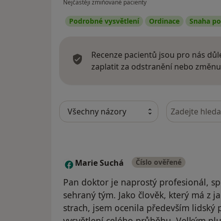
Nejčastěji zmiňované pacienty
Podrobné vysvětlení
Ordinace
Snaha p
Recenze pacientů jsou pro nás důle
zaplatit za odstranění nebo změnu
Hledejte v ná
Marie Suchá
Číslo ověřené
M
Pan doktor je naprostý profesionál, sp
sehraný tým. Jako člověk, který má z ja
strach, jsem ocenila především lidský 
vysvětlení celého průběhu. Velkým plus