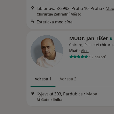
Jabloňová 8/2992, Praha 10, Praha
•
Map
Chirurgie Zahradní Město
Estetická medicína
MUDr. Jan Tišer
Chirurg, Plastický chirurg,
·
Více
lékař
92 názorů
Adresa 1
Adresa 2
Kyjevská 303, Pardubice
•
Mapa
M-Gate klinika