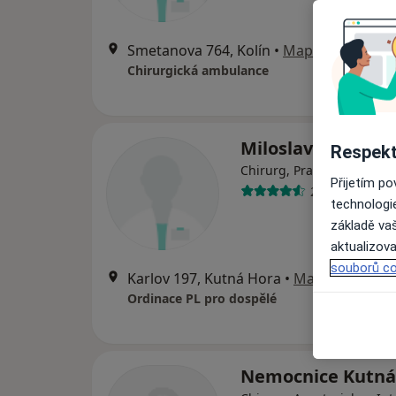
Smetanova 764, Kolín
•
Mapa
Chirurgická ambulance
Miloslava Grandi
Respekt
Chirurg, Praktický lékař
Přijetím p
23 názorů
technologi
základě vaš
aktualizova
souborů co
Karlov 197, Kutná Hora
•
Mapa
Ordinace PL pro dospělé
Nemocnice Kutná