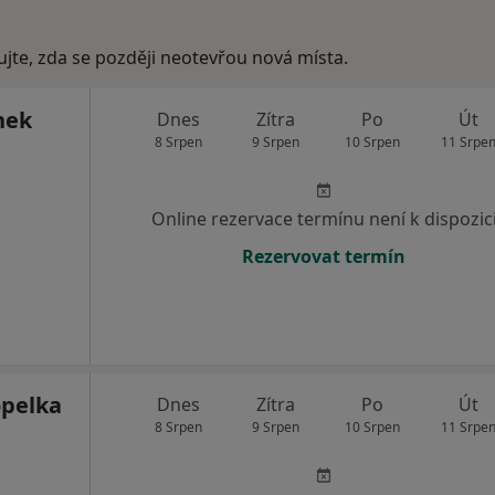
ujte, zda se později neotevřou nová místa.
nek
Dnes
Zítra
Po
Út
8 Srpen
9 Srpen
10 Srpen
11 Srpe
Online rezervace termínu není k dispozic
Rezervovat termín
opelka
Dnes
Zítra
Po
Út
8 Srpen
9 Srpen
10 Srpen
11 Srpe