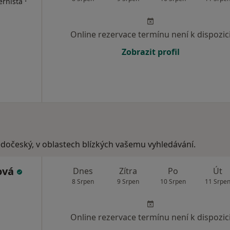
·
ernista
Online rezervace termínu není k dispozic
Zobrazit profil
ředočeský, v oblastech blízkých vašemu vyhledávání.
ová
Dnes
Zítra
Po
Út
8 Srpen
9 Srpen
10 Srpen
11 Srpe
Online rezervace termínu není k dispozic