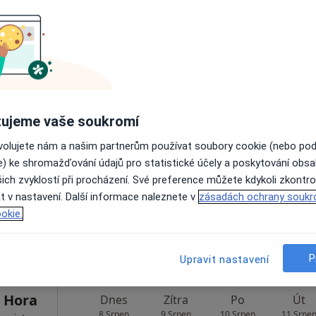
Rezervovat termín
schová
Dnes
Zítra
Po
Út
ujeme vaše soukromí
8 Srpen
9 Srpen
10 Srpen
11 Srpe
ovolujete nám a našim partnerům používat soubory cookie (nebo po
e) ke shromažďování údajů pro statistické účely a poskytování obs
ich zvyklostí při procházení. Své preference můžete kdykoli zkontro
Online rezervace termínu není k dispozic
t v nastavení. Další informace naleznete v
zásadách ochrany soukr
Rezervovat termín
okie.
P
Upravit nastavení
 Hora
Dnes
Zítra
Po
Út
8 Srpen
9 Srpen
10 Srpen
11 Srpe