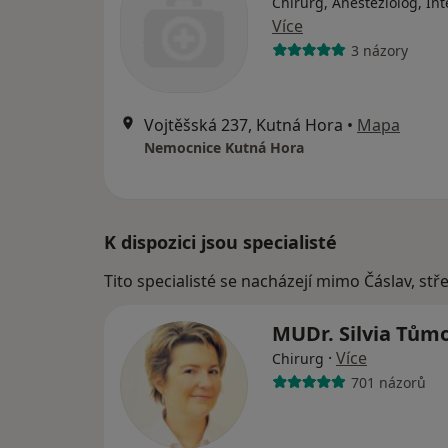
Chirurg, Anesteziolog, Int
Více
3 názory
Vojtěšská 237, Kutná Hora
•
Mapa
Nemocnice Kutná Hora
K dispozici jsou specialisté
Tito specialisté se nacházejí mimo Čáslav, st
MUDr. Silvia Tům
·
Více
Chirurg
701 názorů