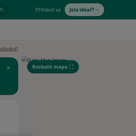
Přihlásit se
Jste lékař?
edávání?
Rozbalit mapu
St
Čt
Pá
n
12 Srpen
13 Srpen
14 Srpen
i