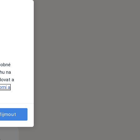
St
Čt
Pá
n
12 Srpen
13 Srpen
14 Srpen
dobné
ahu na
lovat a
i
omí a
řijmout
St
Čt
Pá
n
12 Srpen
13 Srpen
14 Srpen