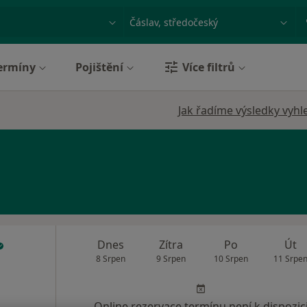
ace, nemoc nebo příjmení
Město nebo region
ermíny
Pojištění
Více filtrů
Jak řadíme výsledky vyhl
Dnes
Zítra
Po
Út
8 Srpen
9 Srpen
10 Srpen
11 Srpe
Online rezervace termínu není k dispozic