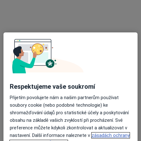
MUDr. Jan Charvát
Chirurg, Zubař, Parodontolog
13 názorů
Broumovská 989, Liberec
•
Mapa
REHABILITACE Broumovská spol. s r.o., stomatologie
Tento specialista nenabízí online rezervaci termínu na této adrese.
Rezervovat termín
Respektujeme vaše soukromí
Přijetím povolujete nám a našim partnerům používat
soubory cookie (nebo podobné technologie) ke
shromažďování údajů pro statistické účely a poskytování
obsahu na základě vašich zvyklostí při procházení. Své
preference můžete kdykoli zkontrolovat a aktualizovat v
Pavel Čejka
nastavení. Další informace naleznete v
zásadách ochrany
Chirurg