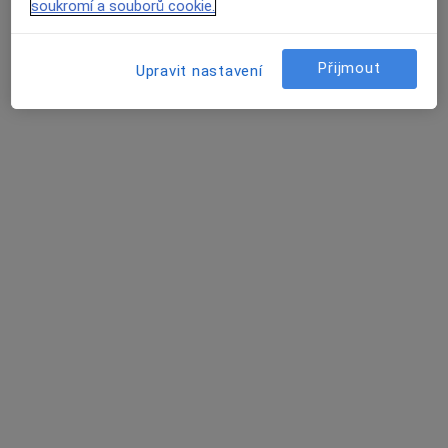
soukromí a souborů cookie.
36 názorů
Liberec
•
Mapa
Přijmout
Upravit nastavení
Ordinace
Tento specialista nenabízí online rezervaci termínu na této adrese.
Rezervovat termín
MUDr. Jan Pazour
Chirurg
5 názorů