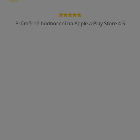
Průměrné hodnocení na Apple a Play Store 4.5
MUDr. Michal Valenta
·
Více
Chirurg
5 názorů
Husova 10, Liberec
•
Mapa
Krajská nemocnice Liberec, mamologická poradna
Tento specialista nenabízí online rezervaci termínu na této adrese.
Rezervovat termín