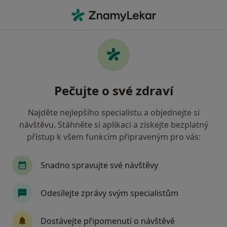
Hla
Chirurg • Frýdlant, liberecký
Filtry
Mapa
Chirurg Frýdlant
Pečujte o své zdraví
Jak řadíme výsledky vyhledávání?
Najděte nejlepšího specialistu a objednejte si
návštěvu. Stáhněte si aplikaci a získejte bezplatný
Jakou pojišťovnu máte?
přístup k všem funkcím připraveným pro vás:
Všeobecná zdravotní pojišťovna
Snadno spravujte své návštěvy
Odesílejte zprávy svým specialistům
Dostávejte připomenutí o návštěvě